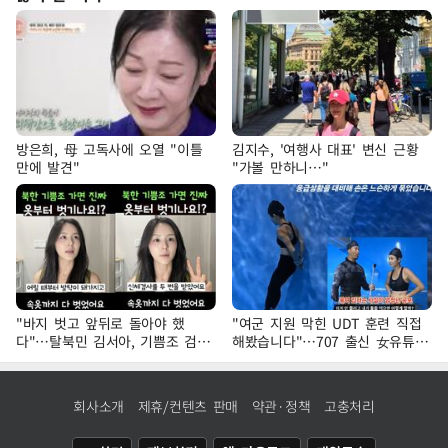
방은희, 母 고독사에 오열 "이틀
김지수, '여행사 대표' 변신 근황
만에 발견"
"가볼 만하니…"
"바지 벗고 앞뒤로 돌아야 했
"여군 지원 막힌 UDT 훈련 직접
다"…탈북민 김서아, 기쁨조 검사
해봤습니다"…707 출신 女유튜버
수치심 회상
'완벽 소화'
회사소개
제휴/컨텐츠 판매
약관·정책
고충처리