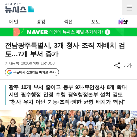
메인
랭킹
섹션
포토
전남광주특별시, 3개 청사 조직 재배치 검
토…7개 부서 증가
기사등록
2026/07/09 16:48:08
가
가
구글에서 선호하는 매체로 추가
광주 10개 부서 줄이고 동부 9개·무안청사 8개 확대
시민 필수행정 안정 수행 광역행정본부 설치 검토
"청사 유치 아닌 기능·조직·권한 균형 배치가 핵심"