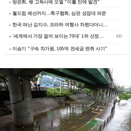
방은희, 母 고독사에 오열 "이틀 만에 발견"
월드컵 예선까지…축구협회, 심판 성접대 파문
한국 떠난 김지수, 프라하 여행사 차렸다더니…
이승기 "구속 차가원, 105억 전세금 편취 사기"