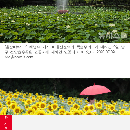
[울산=뉴시스] 배병수 기자 = 울산전역에 폭염주의보가 내려진 9일 남
구 선암호수공원 연꽃지에 새하얀 연꽃이 피어 있다. 2026.07.09.
bbs@newsis.com
.
광
고
삭
제