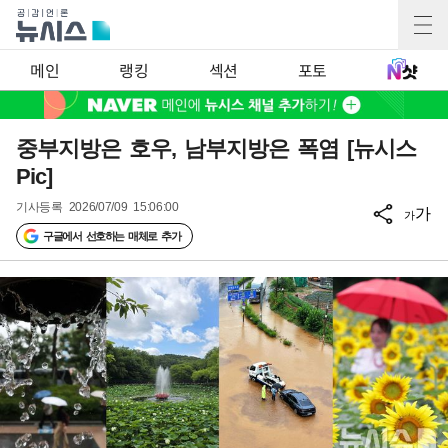
메인
랭킹
섹션
포토
중부지방은 호우, 남부지방은 폭염 [뉴시스
Pic]
기사등록
2026/07/09 15:06:00
가
가
구글에서 선호하는 매체로 추가