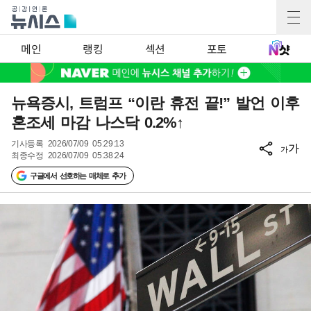
메인
랭킹
섹션
포토
뉴욕증시, 트럼프 “이란 휴전 끝!” 발언 이후
혼조세 마감 나스닥 0.2%↑
기사등록
2026/07/09 05:29:13
가
가
최종수정
2026/07/09 05:38:24
구글에서 선호하는 매체로 추가