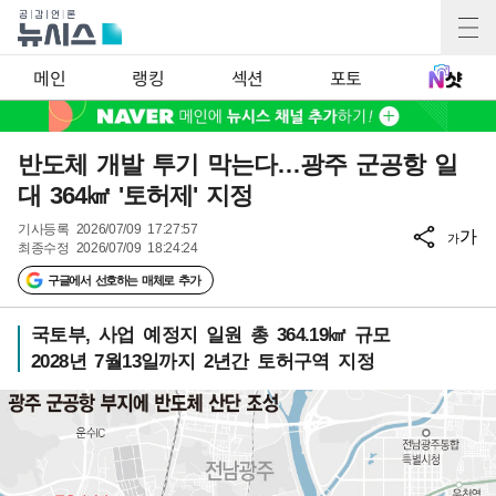
메인
랭킹
섹션
포토
반도체 개발 투기 막는다…광주 군공항 일
대 364㎢ '토허제' 지정
기사등록
2026/07/09 17:27:57
가
가
최종수정
2026/07/09 18:24:24
구글에서 선호하는 매체로 추가
국토부, 사업 예정지 일원 총 364.19㎢ 규모
2028년 7월13일까지 2년간 토허구역 지정