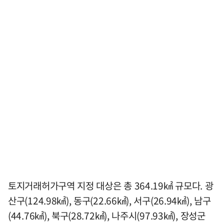
토지거래허가구역 지정 대상은 총 364.19㎢ 규모다. 광
산구(124.98㎢), 동구(22.66㎢), 서구(26.94㎢), 남구
(44.76㎢), 북구(28.72㎢), 나주시(97.93㎢), 장성군