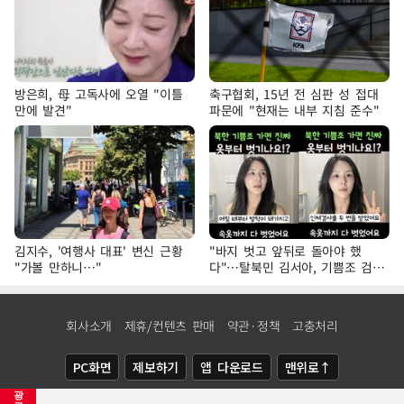
방은희, 母 고독사에 오열 "이틀
축구협회, 15년 전 심판 성 접대
만에 발견"
파문에 "현재는 내부 지침 준수"
김지수, '여행사 대표' 변신 근황
"바지 벗고 앞뒤로 돌아야 했
"가볼 만하니…"
다"…탈북민 김서아, 기쁨조 검사
수치심 회상
회사소개
제휴/컨텐츠 판매
약관·정책
고충처리
PC화면
제보하기
앱 다운로드
맨위로↑
광