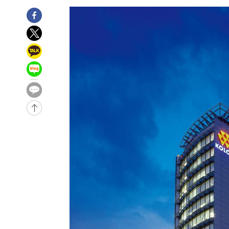
1시간 전 >
여수 오동도 해상서 모터보트 전복…1명 사망·1명 실종
2시간 전 >
극한폭염 한풀 꺾이지만…'낮 최고 35도' 무더위, 열대야 계
날씨]
3시간 전 >
축구협회 "압수수색·성접대 논란 사과…쇄신의 기회로 삼겠
3시간 전 >
[속보]'압수수색·성접대 논란' 축구협회 "실망과 걱정 안겨드
7시간 전 >
'최고 37도' 폭염 지속…강원동해안 최대 150㎜ 비
8시간 전 >
[속보]뉴욕증시 상승 마감…S&P 0.6% 나스닥 1.3%↑
-27975초 전 >
이란 "호르무즈 재개방 합의 근접…美 배상 선행돼야"
-19022초 전 >
[속보]與최고위원 제주·인천 순회경선…박선원·최민희
한민수·김용 순
-18975초 전 >
[속보]김민석, 與 전대 당원투표 누적 득표율 45.42%로 
청래 44.56%
-18257초 전 >
[속보]與 대표 경선 제주·인천 당원투표…金 47.75%·
42.08%·宋 10.17%
-17791초 전 >
이강인 "아틀레티코 이적 기뻐…등번호 7번 의미보단 팀 
것"
-17726초 전 >
[속보]與 당대표 경선, 제주·인천 권리당원 투표 김민석 
-11500초 전 >
낮 최고 35도 '무더위'…동해안 시간당 30㎜ '강한 비'[
-10770초 전 >
[속보]이강인 "감독님이 원하는 마음 느꼈고, 많은 트로피
틀레티코 이적"
-10552초 전 >
수도권 40도 육박 '펄펄'…동해안 일부 지역엔 호의주의
-9521초 전 >
온열질환 사망자 3명 늘어…누적 환자 3000명 돌파