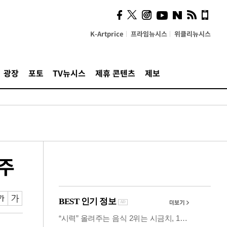
사이 해답 찾았죠"…알을
깨고 나온 '초자아'
K-Artprice
프라임뉴시스
위클리뉴시스
광장
포토
TV뉴시스
제휴 콘텐츠
제보
수주