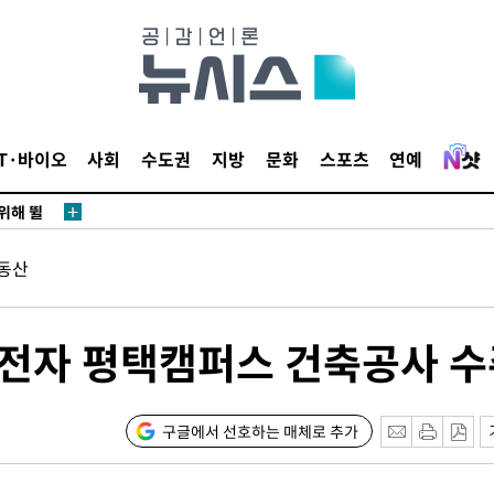
·서미화·
1위… 정
IT·바이오
사회
수도권
지방
문화
스포츠
연예
鄭
위해 뛸
승리
동산
내일날씨]
 원해 아
보
성전자 평택캠퍼스 건축공사 
구글에서 선호하는 매체로 추가