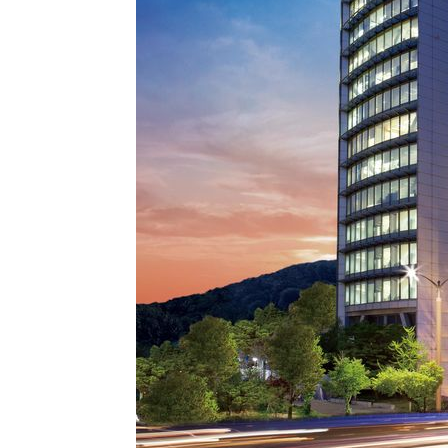
-3466초 전 >
강릉에 시간당 81.4㎜ 물폭탄…도로 잠기고 담벼락 붕괴
7분 전 >
백운산서 80년근 천종산삼 9뿌리 발견…감정가 1.3억원
45분 전 >
선재도서 해루질 나섰다 실종 60대, 닷새 만에 숨진 채 발견
1시간 전 >
남자 농구, 나고야 아시안게임서 '홈팀' 일본과 한일전
1시간 전 >
여수 오동도 해상서 모터보트 전복…1명 사망·1명 실종
2시간 전 >
극한폭염 한풀 꺾이지만…'낮 최고 35도' 무더위, 열대야 계
날씨]
3시간 전 >
축구협회 "압수수색·성접대 논란 사과…쇄신의 기회로 삼겠
3시간 전 >
[속보]'압수수색·성접대 논란' 축구협회 "실망과 걱정 안겨드
7시간 전 >
'최고 37도' 폭염 지속…강원동해안 최대 150㎜ 비
8시간 전 >
[속보]뉴욕증시 상승 마감…S&P 0.6% 나스닥 1.3%↑