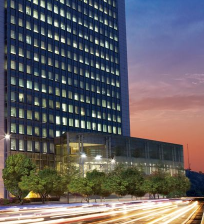
속[다음주
다"
려 죄송"