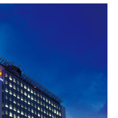
속[다음주
다"
려 죄송"
·서미화·
1위… 정
鄭
위해 뛸
승리
내일날씨]
 원해 아
보