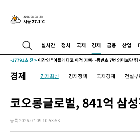
8시간 전 >
[속보]뉴욕증시 상승 마감…S&P 0.6% 나스닥 1.3%↑
2026.08.08 (토)
서울 27.1℃
-27975초 전 >
이란 "호르무즈 재개방 합의 근접…美 배상 선행돼야"
-19022초 전 >
[속보]與최고위원 제주·인천 순회경선…박선원·최민희
한민수·김용 순
-18975초 전 >
[속보]김민석, 與 전대 당원투표 누적 득표율 45.42%로 
실시간
정치
국제
경제
금융
산업
청래 44.56%
-18257초 전 >
[속보]與 대표 경선 제주·인천 당원투표…金 47.75%·
42.08%·宋 10.17%
-17791초 전 >
이강인 "아틀레티코 이적 기뻐…등번호 7번 의미보단 팀 
것"
-17726초 전 >
[속보]與 당대표 경선, 제주·인천 권리당원 투표 김민석 
경제
경제최신
경제정책
국제경제
건설부
-11500초 전 >
낮 최고 35도 '무더위'…동해안 시간당 30㎜ '강한 비'[
-10770초 전 >
[속보]이강인 "감독님이 원하는 마음 느꼈고, 많은 트로피
틀레티코 이적"
-10552초 전 >
수도권 40도 육박 '펄펄'…동해안 일부 지역엔 호의주의
코오롱글로벌, 841억 삼
-9521초 전 >
온열질환 사망자 3명 늘어…누적 환자 3000명 돌파
-3466초 전 >
강릉에 시간당 81.4㎜ 물폭탄…도로 잠기고 담벼락 붕괴
등록 2026.07.09 10:53:53
7분 전 >
백운산서 80년근 천종산삼 9뿌리 발견…감정가 1.3억원
45분 전 >
선재도서 해루질 나섰다 실종 60대, 닷새 만에 숨진 채 발견
1시간 전 >
남자 농구, 나고야 아시안게임서 '홈팀' 일본과 한일전