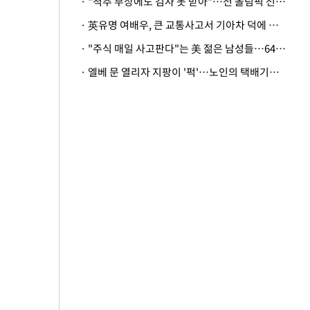
· "척추 부상에도 검사 못 받아"…전 올림픽 선수, 美봅슬레이협회 상대 소송
· 英유명 여배우, 큰 교통사고서 기아차 덕에 살았다
· "주식 매일 사고판다"는 美 젊은 남성들…64%가 "나는 인생의 패배자“
· 엘베 문 열리자 지팡이 '퍽'…노인의 택배기사 폭행 이유