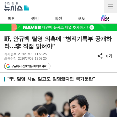
메인
랭킹
섹션
포토
野, 안규백 탈영 의혹에 "병적기록부 공개하
라…李 직접 밝혀야"
기사등록
2026/07/09 11:58:25
가
가
최종수정
2026/07/09 13:58:25
구글에서 선호하는 매체로 추가
"李, 탈영 사실 알고도 임명했다면 국기문란"