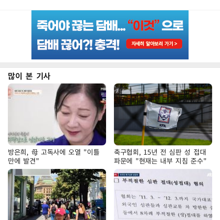
많이 본 기사
방은희, 母 고독사에 오열 "이틀
축구협회, 15년 전 심판 성 접대
만에 발견"
파문에 "현재는 내부 지침 준수"