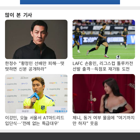
많이 본 기사
한정수 "황정민 선배만 피해…떳
LAFC 손흥민, 리그스컵 톨루카전
떳하면 신분 공개하라"
선발 출격…득점포 재가동 도전
이강인, 오늘 서울서 AT마드리드
제니, 동거 여부 물음에 "여기까지
입단식…'전례 없는 특급대우'
만 하자" 웃음