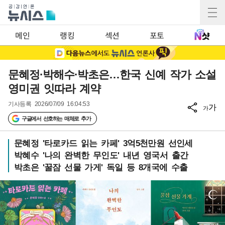
메인
랭킹
섹션
포토
문혜정·박해수·박초은…한국 신예 작가 소설
영미권 잇따라 계약
기사등록
2026/07/09 16:04:53
가
가
구글에서 선호하는 매체로 추가
문혜정 '타로카드 읽는 카페' 3억5천만원 선인세
박혜수 '나의 완벽한 무인도' 내년 영국서 출간
박초은 '꿀잠 선물 가게' 독일 등 8개국에 수출