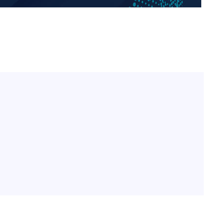
전현무 "전 연인 집착에 친
1
들과 연락 끊어"
출발
"여군 지원 막힌 UDT 훈
2
개장
다"…707 출신 女유튜버 
3명은 중
"서장훈, 28억에 산 서초 
3
로"
에서 두차
박찬민 딸 박민하, 배우
4
0일 후 발
니…여유로운 근황 공개
"신약 찾자"…정부 과제로
5
바이오
"한강수영장, 문신 노출 이
6
"출입 막는 건 명백한 차별
한화큐셀·OCI, 美 수입
7
격제 도입에…"공정 경쟁
영"