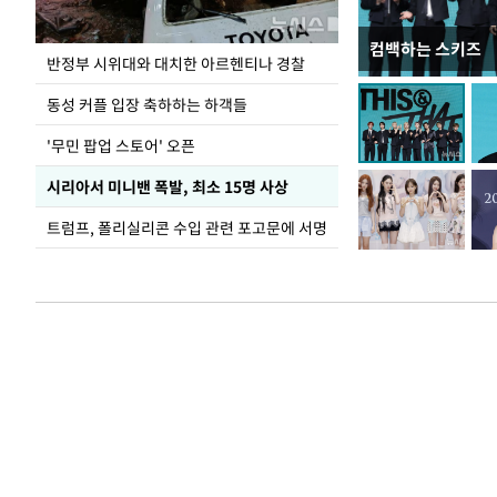
컴백하는 스키즈
이 대통령, 軍 
반정부 시위대와 대치한 아르헨티나 경찰
여
동성 커플 입장 축하하는 하객들
'무민 팝업 스토어' 오픈
시리아서 미니밴 폭발, 최소 15명 사상
트럼프, 폴리실리콘 수입 관련 포고문에 서명