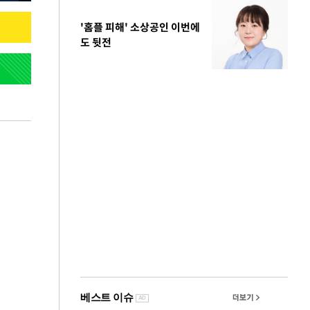
'홈플 피해' 소상공인 이번에
도 뒷전