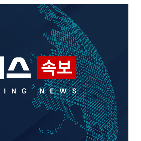
3명은 중
에서 두차
0일 후 발
 절차 개시
액
 사망
 CDC
 압수수색
위 등 9곳