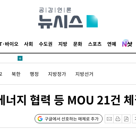
 절차 개시
액
IT·바이오
사회
수도권
지방
문화
스포츠
연예
 사망
교
북한
행정
지방정가
지방선거
 CDC
 압수수색
에너지 협력 등 MOU 21건 
위 등 9곳
출발
구글에서 선호하는 매체로 추가
개장