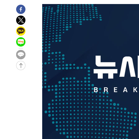
-11393초 전 >
시리아 다마스쿠스 교외에서 미니버스 폭발.. 14명 부상, 
태
-10691초 전 >
입추에도 극한더위…서울 낮 39도 '폭염중대경보'
-5655초 전 >
이란, 호르무즈서 "적국 목표물들"과 대치로 남부 케슘섬
례 큰 폭발음
-4370초 전 >
[속보]美, 폴리실리콘 수입 규제…파생제품 15% 관세, 12
효
-2521초 전 >
[속보]트럼프, 美 원정출산 금지 행정명령 서명
-221초 전 >
[속보] 뉴욕증시, 일제 하락 마감…나스닥 0.06%↓
-28934초 전 >
[속보]국힘 윤리위, '돌려차기 발언' 진종오·서범수 징계
-24259초 전 >
[속보] 7월 중국 수출 23.9%↑ 수입 27.5%↑…무역총
25.3%↑
-21419초 전 >
[속보]'채상병 순직 책임' 임성근, 항소심도 징역 3년
-21285초 전 >
[속보]종합특검, '관저이전 봐주기 감사' 유병호 구속기소
-17885초 전 >
민주 콩고 에볼라환자 4천명 돌파, 4053명 발생 1850명
-17135초 전 >
[속보]'300억원대 사기 혐의' 차가원 대표 구속 송치
-16329초 전 >
"미 전국적 살모네라 식중독 원인은 멕시코산 할라피뇨"--
-14842초 전 >
[속보]경찰·노동부, HL만도 평택사업장 끼임 사망 관련
-14723초 전 >
[속보]합수본, '투표율 허위 입력' 중앙·서울·경기도 선관
압수수색
-14478초 전 >
[속보]원·달러 환율, 오전 9시 1423.8원