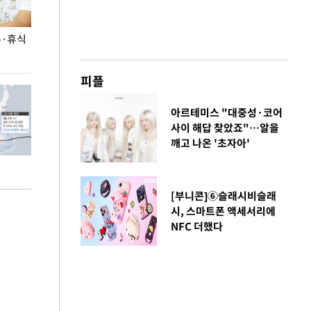
무·휴식
지석천 뒤덮은 개구리밥
정동영, 北 '조선
숙 후에 하겠다는
피플
아르테미스 "대중성·코어
사이 해답 찾았죠"…알을
깨고 나온 '초자아'
[부니콘]⑥슬래시비슬래
시, 스마트폰 액세서리에
NFC 더했다