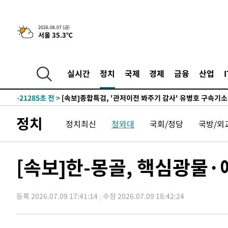
2026.08.07 (금)
서울 35.3℃
-221초 전 >
[속보] 뉴욕증시, 일제 하락 마감…나스닥 0.06%↓
-28934초 전 >
[속보]국힘 윤리위, '돌려차기 발언' 진종오·서범수 징계
-24259초 전 >
[속보] 7월 중국 수출 23.9%↑ 수입 27.5%↑…무역총
실시간
정치
국제
경제
금융
산업
25.3%↑
-21419초 전 >
[속보]'채상병 순직 책임' 임성근, 항소심도 징역 3년
-21285초 전 >
[속보]종합특검, '관저이전 봐주기 감사' 유병호 구속기소
-17885초 전 >
민주 콩고 에볼라환자 4천명 돌파, 4053명 발생 1850명
정치
정치최신
청와대
국회/정당
국방/외
-17135초 전 >
[속보]'300억원대 사기 혐의' 차가원 대표 구속 송치
-16329초 전 >
"미 전국적 살모네라 식중독 원인은 멕시코산 할라피뇨"--
-14842초 전 >
[속보]경찰·노동부, HL만도 평택사업장 끼임 사망 관련
[속보]한-몽골, 핵심광물·
-14723초 전 >
[속보]합수본, '투표율 허위 입력' 중앙·서울·경기도 선관
압수수색
-14478초 전 >
[속보]원·달러 환율, 오전 9시 1423.8원
등록 2026.07.09 17:41:14
수정 2026.07.09 18:42:24
-14274초 전 >
[속보]삼성전자·SK하이닉스 동반 강보합…1%대 상승 
-14260초 전 >
[속보]코스닥, 5.95포인트(0.74%) 상승한 807.62개장
-14228초 전 >
[속보]코스피, 6300선 재탈환…1.09% 오른 6365.07 