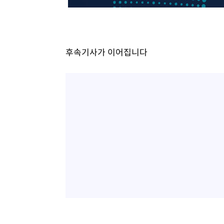
-14274초 전 >
[속보]삼성전자·SK하이닉스 동반 강보합…1%대 상승 
-14260초 전 >
[속보]코스닥, 5.95포인트(0.74%) 상승한 807.62개장
-14228초 전 >
[속보]코스피, 6300선 재탈환…1.09% 오른 6365.07 
후속기사가 이어집니다
-11393초 전 >
시리아 다마스쿠스 교외에서 미니버스 폭발.. 14명 부상, 
태
-10691초 전 >
입추에도 극한더위…서울 낮 39도 '폭염중대경보'
-5655초 전 >
이란, 호르무즈서 "적국 목표물들"과 대치로 남부 케슘섬
례 큰 폭발음
-4370초 전 >
[속보]美, 폴리실리콘 수입 규제…파생제품 15% 관세, 12
효
-2521초 전 >
[속보]트럼프, 美 원정출산 금지 행정명령 서명
-221초 전 >
[속보] 뉴욕증시, 일제 하락 마감…나스닥 0.06%↓