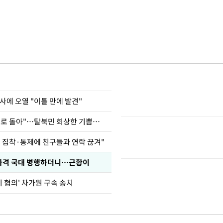
사에 오열 "이틀 만에 발견"
"바지 벗고 앞뒤로 돌아"…탈북민 회상한 기쁨조 검사
인 집착·통제에 친구들과 연락 끊겨"
사격 국대 병행하더니…근황이
기 혐의' 차가원 구속 송치