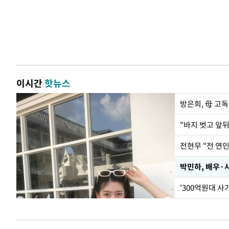
이시간
핫뉴스
방은희, 母 고독
전현무 "전 연
박민하, 배우·
'300억원대 사