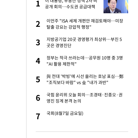
구
이 대통령, 부동산 정책 2차 비
1
1
공개 회의…수도권 공급대책
집중 점검
련 직접 해봤습니
이언주 "ISA 세제 개편안 재검토해야…미장
2
2
'완벽 소화'
탈출 강요는 강압적 행정"
건물 450억에 매물
지방공기업 20곳 경영평가 최상위…부진 5
3
3
곳은 경영진단
·국가대표 병행하더
정부는 적극 쓰라는데…공무원 10명 중 3명
4
4
"AI 활용 제한적"
 속도내는 K-제약
與 전대 '박빙'에 시선 쏠리는 호남 표심…鄭
5
5
"조직보다 바람" vs 金 "내가 과반"
용객 제한을" vs
국힘 윤리위 오늘 회의…조경태·진종오·권
6
6
"
영진 징계 본격 논의
 폴리실리콘 최저가
국회(8월7일 금요일)
7
7
·수익성 개선 환