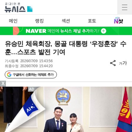
메인
랭킹
섹션
포토
유승민 체육회장, 몽골 대통령 ‘우정훈장’ 수
훈…스포츠 발전 기여
기사등록
2026/07/09 15:43:56
가
가
최종수정
2026/07/09 15:44:20
구글에서 선호하는 매체로 추가
X