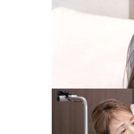
-4708초 전 >
서울 열대야 15일째 지속…비공식 '초열대야' 30도 넘어