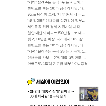
SNS에 '대통령 살해' 협박글…
30대 회사원 '불구속 송치'