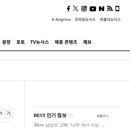
의견, 국토부·LH에 충실히
전달할 것"
K-Artprice
프라임뉴시스
위클리뉴시스
광장
포토
TV뉴시스
제휴 콘텐츠
제보