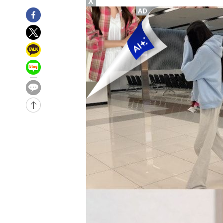
X
-31326초 전 >
'월드컵 탈락 후폭풍' 축구협회…초유의 압수수색에 '충격
-31166초 전 >
서울 낮 37.9도, 올여름 최고치 경신…영등포 순간 '40도
-30728초 전 >
[속보]종합특검, 대검 추가 압수수색…내란 중요임무종사
-26823초 전 >
[속보]코스닥, 800p 회복…0.26% 오른 801.67 마감
-26753초 전 >
[속보]코스피, 301.88포인트(4.58%) 내린 6296.38 마
-26618초 전 >
[속보]원·달러 환율, 0.7원 내린 1423.8원 마감
-24217초 전 >
"여기 떨어졌다"…다누리, 스페이스X 로켓 달 충돌 흔적
-21262초 전 >
손흥민, 5경기 연속골 실패…LAFC는 승부차기 끝 과달
-13863초 전 >
내일까지 39도 '펄펄'…기상청 "태풍 지나며 폭염 잠시 
-13500초 전 >
트럼프, 한국계 진보 주지사 후보 맹공…"공산주의가 최대
-13478초 전 >
"美간섭에 합의 지연"…트럼프, '이란 호르무즈 통제권'
-9998초 전 >
[속보]산업장관 "李정부, 원전 반대 안해…안정 전력 위해
-8695초 전 >
[속보]경찰, '홍명보 선임 논란' 대한축구협회·축구회관 
-8082초 전 >
[속보]산업장관 "美무역법 제301조 과잉생산 결과 발표 8
-7875초 전 >
[속보]코스피 매도사이드카 발동…4%대 급락
-7147초 전 >
[속보]전남광주 초대 시민추천 부시장에 백승주·윤난실