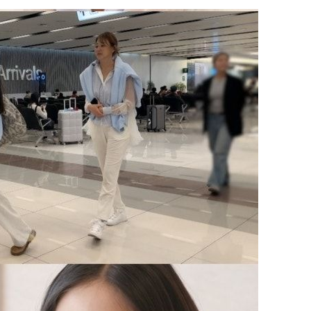
·당황'
'
 혐의
감
 포착
라하라 격파
꺾인다"
 위협"
 수용할까
 불가피"
등 압수수색
월 중 예상