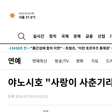
-26713초 전 >
[속보]코스피, 301.88포인트(4.58%) 내린 6296.38 마
-26578초 전 >
[속보]원·달러 환율, 0.7원 내린 1423.8원 마감
2026.08.06 (목)
서울 37.8℃
-24177초 전 >
"여기 떨어졌다"…다누리, 스페이스X 로켓 달 충돌 흔적
-21222초 전 >
손흥민, 5경기 연속골 실패…LAFC는 승부차기 끝 과달
-13823초 전 >
내일까지 39도 '펄펄'…기상청 "태풍 지나며 폭염 잠시 
실시간
정치
국제
경제
금융
산업
-13460초 전 >
트럼프, 한국계 진보 주지사 후보 맹공…"공산주의가 최대
-13438초 전 >
"美간섭에 합의 지연"…트럼프, '이란 호르무즈 통제권'
-9958초 전 >
[속보]산업장관 "李정부, 원전 반대 안해…안정 전력 위해
연예
연예최신
방송/TV
영화
가요
드
-8655초 전 >
[속보]경찰, '홍명보 선임 논란' 대한축구협회·축구회관 
-8042초 전 >
[속보]산업장관 "美무역법 제301조 과잉생산 결과 발표 8
-7835초 전 >
[속보]코스피 매도사이드카 발동…4%대 급락
야노시호 "사랑이 사춘기
-7107초 전 >
[속보]전남광주 초대 시민추천 부시장에 백승주·윤난실
-4668초 전 >
서울 열대야 15일째 지속…비공식 '초열대야' 30도 넘어
등록 2026.07.09 13:43:21
-31878초 전 >
'낮 최고 39도' 불볕더위…한밤 열대야도 계속[내일날씨]
-31837초 전 >
[속보]7~9일 프로야구 3연전도 폭염 취소…11일 재개
-31499초 전 >
"韓 외환시장 개입 관측 배경엔 美의 대한국 무역적자 있