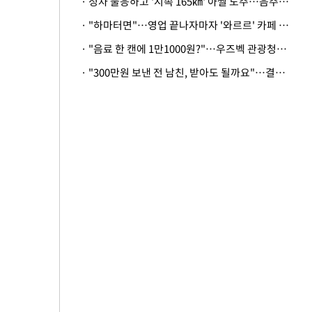
· 정차 불응하고 '시속 165㎞' 아찔 도주…음주운전자 체포
· "하마터면"…영업 끝나자마자 '와르르' 카페 테라스 덮친 대리석 외벽
· "음료 한 캔에 1만1000원?"…우즈벡 관광청까지 나섰다, 유튜버 폭로 후폭풍
· "300만원 보낸 전 남친, 받아도 될까요"…결혼 앞둔 예비신부의 뜻밖 고충