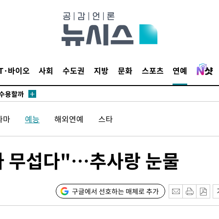
감
 포착
라하라 격파
꺾인다"
IT·바이오
사회
수도권
지방
문화
스포츠
연예
 위협"
 수용할까
 불가피"
라마
예능
해외연예
스타
등 압수수색
월 중 예상
라 무섭다"…추사랑 눈물
구글에서 선호하는 매체로 추가
어"