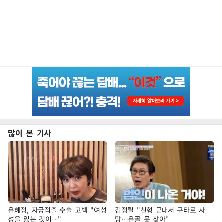
많이 본 기사
유혜정, 자궁적출 수술 고백 "여성
김정렬 "친형 군대서 구타로 사
성을 잃는 것이…"
망…유골 못 찾아"