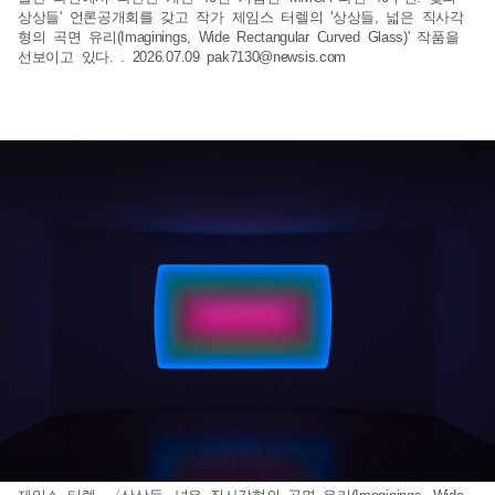
상상들' 언론공개회를 갖고 작가 제임스 터렐의 '상상들, 넓은 직사각
형의 곡면 유리(Imaginings, Wide Rectangular Curved Glass)' 작품을
선보이고 있다. . 2026.07.09
pak7130@newsis.com