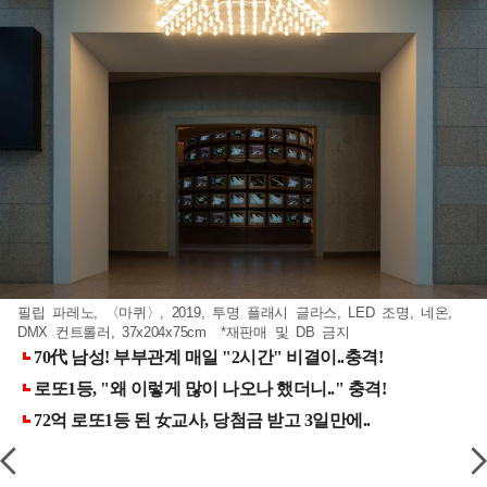
필립 파레노, 〈마퀴〉, 2019, 투명 플래시 글라스, LED 조명, 네온,
DMX 컨트롤러, 37x204x75cm *재판매 및 DB 금지