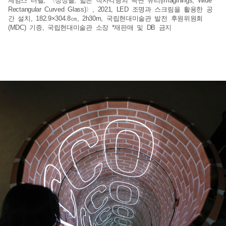
제임스 터렐, 〈상상들, 넓은 직사각형의 곡면 유리(Imaginings, Wide
Rectangular Curved Glass)〉, 2021, LED 조명과 스크림을 활용한 공
간 설치, 182.9×304.8㎝, 2h30m, 국립현대미술관 발전 후원위원회
(MDC) 기증, 국립현대미술관 소장 *재판매 및 DB 금지