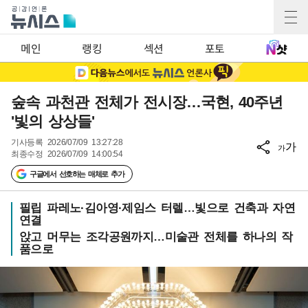
메인
랭킹
섹션
포토
숲속 과천관 전체가 전시장…국현, 40주년
'빛의 상상들'
기사등록
2026/07/09 13:27:28
가
가
최종수정
2026/07/09 14:00:54
구글에서 선호하는 매체로 추가
필립 파레노·김아영·제임스 터렐…빛으로 건축과 자연
연결
앉고 머무는 조각공원까지…미술관 전체를 하나의 작
품으로