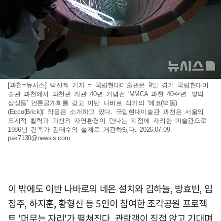
[과천=뉴시스] 박진희 기자 = 국립현대미술관은 9일 경기 국립현대미
술관 과천에서 과천관 개관 40년 기념전 'MMCA 과천 40주년: 빛의
상상들' 언론공개회를 갖고 이반 나바로 작가의 '에코(벽돌)
(Ecco(Brick))' 작품은 소개하고 있다. 국립현대미술관 과천은 서울의
도시적 활력과 과천의 자연환경이 만나는 지점에 자리한 미술관으로
1986년 건축가 김태수의 설계로 개관하였다. 2026.07.09
pak7130@newsis.com
이 밖에도 이반 나바로의 네온 설치와 김하늘, 방효빈, 임
정주, 하지훈, 황형신 등 5인이 참여한 조각공원 프로젝
트 '머무는 자리'가 펼쳐진다. 관람객이 직접 앉고 기대며