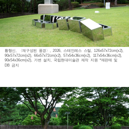
황형신, 〈재구성된 풍경〉, 2026, 스테인레스 스틸, 126x57x72cm(x2),
90x57x72cm(x2), 66x57x72cm(x2), 57x54x36cm(x2), 117x54x36cm(x2),
90x54x36cm(x2), 가변 설치, 국립현대미술관 제작 지원 *재판매 및
DB 금지