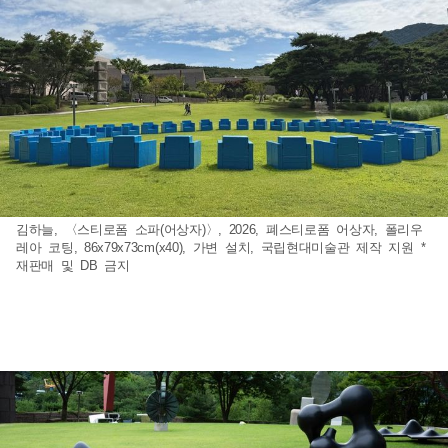
김하늘, 〈스티로폼 소파(어상자)〉, 2026, 폐스티로폼 어상자, 폴리우
레아 코팅, 86x79x73cm(x40), 가변 설치, 국립현대미술관 제작 지원 *
재판매 및 DB 금지