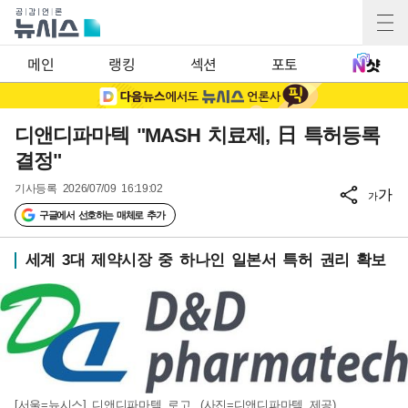
메인
랭킹
섹션
포토
디앤디파마텍 "MASH 치료제, 日 특허등록
결정"
기사등록
2026/07/09 16:19:02
가
가
구글에서 선호하는 매체로 추가
세계 3대 제약시장 중 하나인 일본서 특허 권리 확보
[서울=뉴시스] 디앤디파마텍 로고. (사진=디앤디파마텍 제공)