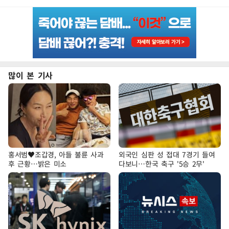
많이 본 기사
홍서범♥조갑경, 아들 불륜 사과
외국인 심판 성 접대 7경기 들여
후 근황…밝은 미소
다보니…한국 축구 '5승 2무'