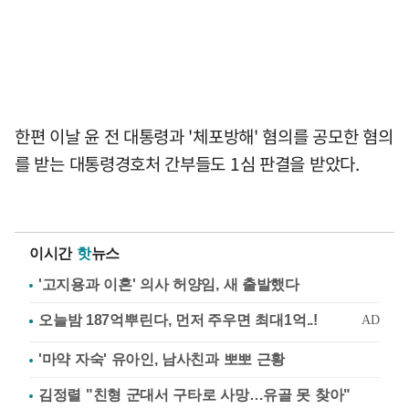
한편 이날 윤 전 대통령과 '체포방해' 혐의를 공모한 혐의
를 받는 대통령경호처 간부들도 1심 판결을 받았다.
이시간
핫
뉴스
'고지용과 이혼' 의사 허양임, 새 출발했다
'마약 자숙' 유아인, 남사친과 뽀뽀 근황
김정렬 "친형 군대서 구타로 사망…유골 못 찾아"