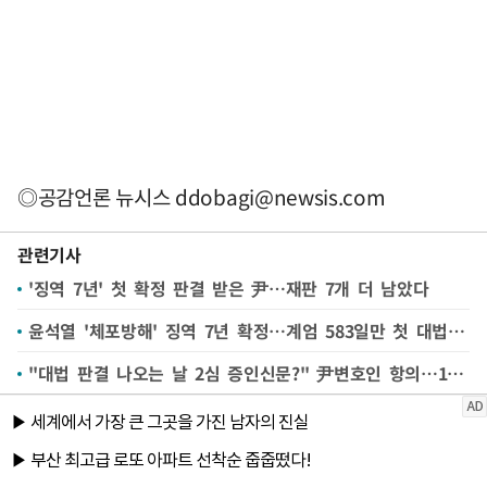
◎공감언론 뉴시스
ddobagi@newsis.com
관련기사
'징역 7년' 첫 확정 판결 받은 尹…재판 7개 더 남았다
윤석열 '체포방해' 징역 7년 확정…계엄 583일만 첫 대법 결론
"대법 판결 나오는 날 2심 증인신문?" 尹변호인 항의…14분 휴정하며 중계 시청