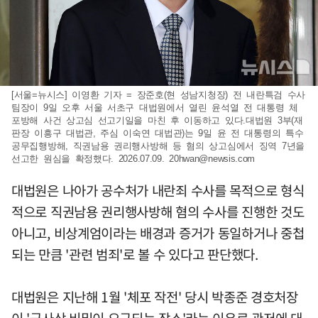
[서울=뉴시스] 이영환 기자 = 장준호(현 성남지청장) 전 내란특검 수사
팀장이 9일 오후 서울 서초구 대법원에서 열린 윤석열 전 대통령 체
포방해 사건 상고심 선고기일을 마친 후 이동하고 있다.대법원 3부(재
판장 이흥구 대법관, 주심 이숙연 대법관)는 9일 윤 전 대통령의 특수
공무집행방해, 직권남용 권리행사방해 등 혐의 상고심에서 징역 7년을
선고한 원심을 확정했다. 2026.07.09.
20hwan@newsis.com
대법원은 나아가 공수처가 내란죄 수사를 목적으로 형식
적으로 직권남용 권리행사방해 혐의 수사를 진행한 것도
아니고, 비상계엄이라는 배경과 증거가 동일하거나 중첩
되는 만큼 '관련 범죄'로 볼 수 있다고 판단했다.
대법원은 지난해 1월 '체포 작전' 당시 박종준 경호처장
이 '군사상 비밀이 요구되는 장소'라는 이유로 관저에 대