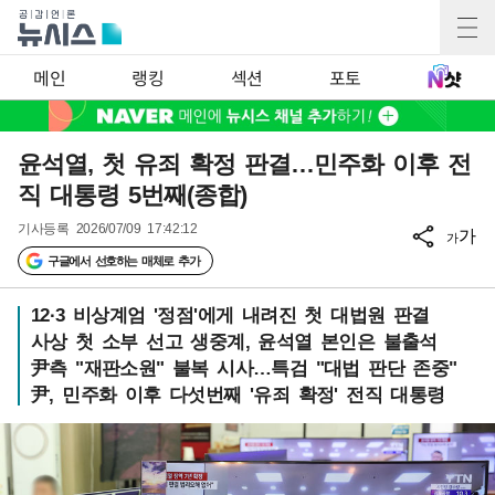
메인
랭킹
섹션
포토
윤석열, 첫 유죄 확정 판결…민주화 이후 전
직 대통령 5번째(종합)
기사등록
2026/07/09 17:42:12
가
가
구글에서 선호하는 매체로 추가
12·3 비상계엄 '정점'에게 내려진 첫 대법원 판결
사상 첫 소부 선고 생중계, 윤석열 본인은 불출석
尹측 "재판소원" 불복 시사…특검 "대법 판단 존중"
尹, 민주화 이후 다섯번째 '유죄 확정' 전직 대통령