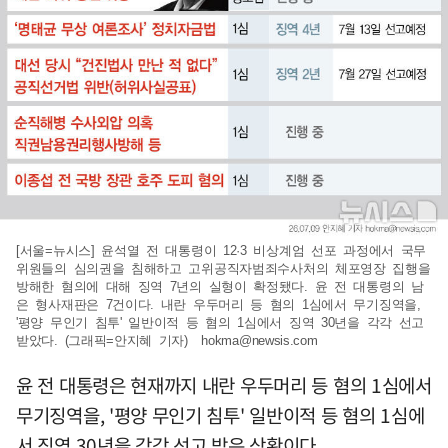
[서울=뉴시스] 윤석열 전 대통령이 12·3 비상계엄 선포 과정에서 국무
위원들의 심의권을 침해하고 고위공직자범죄수사처의 체포영장 집행을
방해한 혐의에 대해 징역 7년의 실형이 확정됐다. 윤 전 대통령의 남
은 형사재판은 7건이다. 내란 우두머리 등 혐의 1심에서 무기징역을,
'평양 무인기 침투' 일반이적 등 혐의 1심에서 징역 30년을 각각 선고
받았다. (그래픽=안지혜 기자)
hokma@newsis.com
윤 전 대통령은 현재까지 내란 우두머리 등 혐의 1심에서
무기징역을, '평양 무인기 침투' 일반이적 등 혐의 1심에
서 징역 30년을 각각 선고 받은 상황이다.