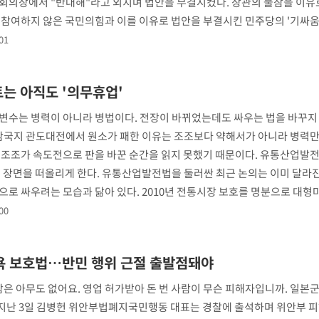
회의장에서 "반대해"라고 외치며 법안을 부결시켰다. 장관의 불참을 이유
 참여하지 않은 국민의힘과 이를 이유로 법안을 부결시킨 민주당의 '기싸움
01
는 아직도 '의무휴업'
변수는 병력이 아니라 병법이다. 전장이 바뀌었는데도 싸우는 법을 바꾸지
 삼국지 관도대전에서 원소가 패한 이유는 조조보다 약해서가 아니라 병력만
 조조가 속도전으로 판을 바꾼 순간을 읽지 못했기 때문이다. 유통산업발
이 장면을 떠올리게 한다. 유통산업발전법을 둘러싼 최근 논의는 이미 달라
으로 싸우려는 모습과 닮아 있다. 2010년 전통시장 보호를 명분으로 대형
00
욕 보호법…반민 행위 근절 출발점돼야
람은 아무도 없어요. 영업 허가받아 돈 번 사람이 무슨 피해자입니까. 일본군
 지난 3일 김병헌 위안부법폐지국민행동 대표는 경찰에 출석하며 위안부 