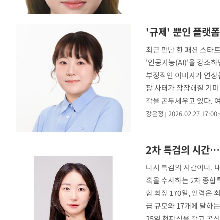
'규제' 뿐인 플랫
최근 만난 한 패션 스타트
'인공지능(AI)'을 강조
부정적인 이미지가 연상될
팡 사태가 잠잠해질 기미
각을 곤두세우고 있다. 
계
강은정
2026.02.27 17:00:
2차 특검의 시간…
다시 특검의 시간이다. 내
혹을 수사하는 2차 종합
함 최장 170일, 인력은
급 규모와 17개에 달하
25일 현판식을 갖고 공