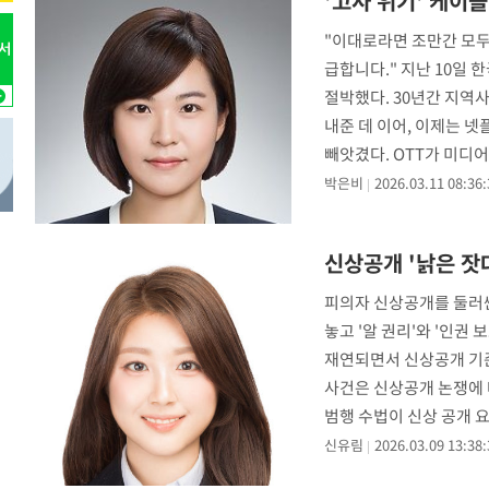
'고사 위기' 케이
-8579초 전 >
서울 낮 37.9도, 올여름 최고치 경신…영등포 순간 '40도'
"이대로라면 조만간 모두
-8141초 전 >
[속보]종합특검, 대검 추가 압수수색…내란 중요임무종사 
급합니다." 지난 10일
-4236초 전 >
[속보]코스닥, 800p 회복…0.26% 오른 801.67 마감
절박했다. 30년간 지역사
-4166초 전 >
[속보]코스피, 301.88포인트(4.58%) 내린 6296.38 마감
내준 데 이어, 이제는 
-4031초 전 >
[속보]원·달러 환율, 0.7원 내린 1423.8원 마감
빼앗겼다. OTT가 미디
-1630초 전 >
"여기 떨어졌다"…다누리, 스페이스X 로켓 달 충돌 흔적 
박은비
2026.03.11 08:36:
22분 전 >
손흥민, 5경기 연속골 실패…LAFC는 승부차기 끝 과달라하라
2시간 전 >
내일까지 39도 '펄펄'…기상청 "태풍 지나며 폭염 잠시 꺾인
신상공개 '낡은 잣
-29801초 전 >
'월드컵 탈락 후폭풍' 축구협회…11시간 걸린 초유의 압
합)
-29237초 전 >
[속보] 뉴욕증시, 혼조 출발…나스닥 0.3%↓, 다우 0.1
피의자 신상공개를 둘러싼
놓고 '알 권리'와 '인권
-28030초 전 >
축구협회, 15년 전 심판 성 접대 파문에 "현재는 내부 지
재연되면서 신상공개 기준
-26715초 전 >
경찰, '홍명보는 2순위' 결론냈던 스포츠윤리센터도 압
사건은 신상공개 논쟁에 
-12311초 전 >
[속보]합참 "北 발사체는 단거리탄도미사일…감시·경계
범행 수법이 신상 공개 
화"
-12059초 전 >
日방위성, 北이 동해로 쏜 발사체는 탄도미사일 가능성
신유림
2026.03.09 13:38:
-10489초 전 >
[속보] SKT, 에이닷 서비스 장애 발생…"원인 파악 중"
-9895초 전 >
[속보]합참 "북, 동해상으로 미상 발사체 발사"