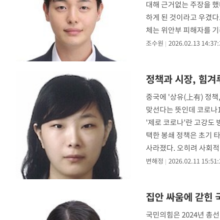
대해 근거없는 주장을 했
하게 된 것이라고 우겼다
체는 위안부 피해자를 기
에 마련된
조수원
2026.02.13 14:37:
정책과 시장, 힘겨
중국에 '상유(上有) 정책
맞선다는 뜻인데 코로나1
'제로 코로나'란 고강도
택한 봉쇄 정책은 초기 
사라졌다. 오히려 사회적
가를
변해정
2026.02.11 15:51:
집안 싸움에 갇힌
국민의힘은 2024년 총