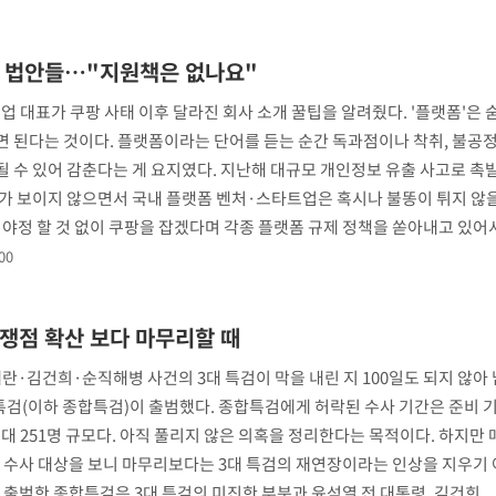
폼 법안들…"지원책은 없나요"
업 대표가 쿠팡 사태 이후 달라진 회사 소개 꿀팁을 알려줬다. '플랫폼'은 
하면 된다는 것이다. 플랫폼이라는 단어를 듣는 순간 독과점이나 착취, 불공
 수 있어 감춘다는 게 요지였다. 지난해 대규모 개인정보 유출 사고로 촉
가 보이지 않으면서 국내 플랫폼 벤처·스타트업은 혹시나 불똥이 튀지 않
여야정 할 것 없이 쿠팡을 잡겠다며 각종 플랫폼 규제 정책을 쏟아내고 있어서
00
쟁점 확산 보다 마무리할 때
란·김건희·순직해병 사건의 3대 특검이 막을 내린 지 100일도 되지 않아 
특검(이하 종합특검)이 출범했다. 종합특검에게 허락된 수사 기간은 준비 기
 최대 251명 규모다. 아직 풀리지 않은 의혹을 정리한다는 목적이다. 하지만
는 수사 대상을 보니 마무리보다는 3대 특검의 재연장이라는 인상을 지우기 
식 출범한 종합특검은 3대 특검의 미진한 부분과 윤석열 전 대통령, 김건희