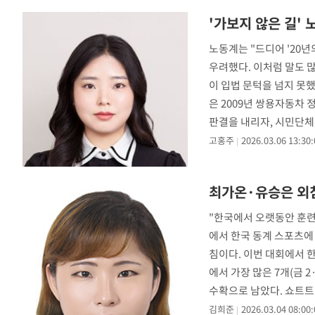
-9291초 전 >
'낮 최고 39도' 불볕더위…한밤 열대야도 계속[내일날씨]
'가보지 않은 길'
-9250초 전 >
[속보]7~9일 프로야구 3연전도 폭염 취소…11일 재개
노동계는 "드디어 '20
-8912초 전 >
"韓 외환시장 개입 관측 배경엔 美의 대한국 무역적자 있어
우려했다. 이처럼 말도 많
-8739초 전 >
'월드컵 탈락 후폭풍' 축구협회…초유의 압수수색에 '충격
이 입법 문턱을 넘지 못
-8579초 전 >
서울 낮 37.9도, 올여름 최고치 경신…영등포 순간 '40도'
은 2009년 쌍용자동차 
-8141초 전 >
[속보]종합특검, 대검 추가 압수수색…내란 중요임무종사 
판결을 내리자, 시민단체
-4236초 전 >
[속보]코스닥, 800p 회복…0.26% 오른 801.67 마감
고홍주
2026.03.06 13:30:
-4166초 전 >
[속보]코스피, 301.88포인트(4.58%) 내린 6296.38 마감
-4031초 전 >
[속보]원·달러 환율, 0.7원 내린 1423.8원 마감
최가온·유승은 외침
-1630초 전 >
"여기 떨어졌다"…다누리, 스페이스X 로켓 달 충돌 흔적 
22분 전 >
손흥민, 5경기 연속골 실패…LAFC는 승부차기 끝 과달라하라
"한국에서 오랫동안 훈련
2시간 전 >
내일까지 39도 '펄펄'…기상청 "태풍 지나며 폭염 잠시 꺾인
에서 한국 동계 스포츠에 
침이다. 이번 대회에서 한
에서 가장 많은 7개(금 
수확으로 남았다. 쇼트트
김희준
2026.03.04 08:00: