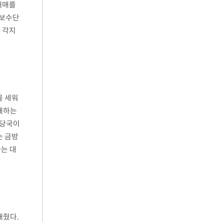
매매를
 보수단
 각지
을 세워
봉쇄하는
 당국이
는 금방
는 대
내줬다.