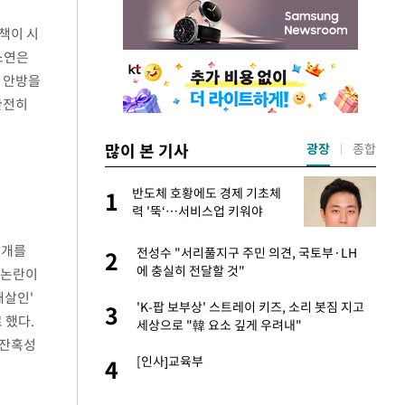
책이 시
소연은
에 안방을
완전히
많이 본 기사
광장
종합
미
반도체 호황에도 경제 기초체
1
1
…엄
력 '뚝‘…서비스업 키워야
공개를
이 산다' 선곡…쿨한
전성수 "서리풀지구 주민 의견, 국토부·LH
2
2
에 충실히 전달할 것"
 논란이
쇄살인'
인간들이 이 꼴 만
'K-팝 보부상' 스트레이 키즈, 소리 봇짐 지고
3
3
 했다.
격한 반응
세상으로 "韓 요소 깊게 우려내"
 잔혹성
하는 프리랜서…받
[인사]교육부
4
4