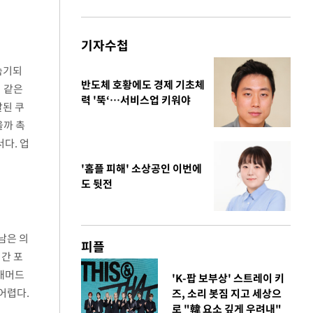
기자수첩
숨기되
반도체 호황에도 경제 기초체
정 같은
력 '뚝‘…서비스업 키워야
발된 쿠
을까 촉
다. 업
'홈플 피해' 소상공인 이번에
도 뒷전
남은 의
피플
간 포
 매머드
'K-팝 보부상' 스트레이 키
어렵다.
즈, 소리 봇짐 지고 세상으
로 "韓 요소 깊게 우려내"