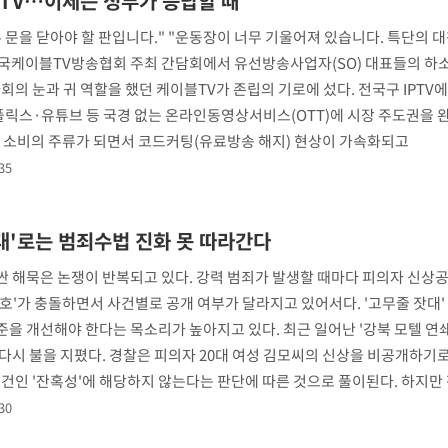
블TV…이제는 정부가 응답할 때
 문을 닫아야 할 판입니다." "운동장이 너무 기울어져 있습니다. 특단의 대
혐의
 한국케이블TV방송협회 주최 간담회에서 유선방송사업자(SO) 대표들의 하
회의 눈과 귀 역할을 했던 케이블TV가 존립의 기로에 섰다. 전국구 IPTV
넷플릭스·유튜브 등 국경 없는 온라인동영상서비스(OTT)에 시장 주도권을 
어 소비의 주류가 되면서 코드커팅(유료방송 해지) 현상이 가속화되고
포착
35
 격파
이승기 측 "차가원 전세금 
1
다"
반환은 고도의 사기 수법
대'로는 범죄수법 진화 못 따라간다
수수색(종
벌 원해"
4%↑
 해묵은 논쟁이 반복되고 있다. 강력 범죄가 발생할 때마다 피의자 신상
아이유, 장기하 '별일 없
2
일상 공개
 보호'가 충돌하면서 사건별로 공개 여부가 달라지고 있어서다. '고무줄 잣대'
침 준수"
을 개선해야 한다는 목소리가 높아지고 있다. 최근 일어난 '강북 모텔 연
수수색
허지웅 "우리가 지지했던 
3
다시 불을 지폈다. 경찰은 피의자 20대 여성 김모씨의 신상을 비공개하기로
들었다"…형소법 개정에 
태세 강
요건인 '잔혹성'에 해당하지 않는다는 판단에 따른 것으로 풀이된다. 하지만
김혜수 "우린 돈 받고 일
4
30
는 만큼 해내야"