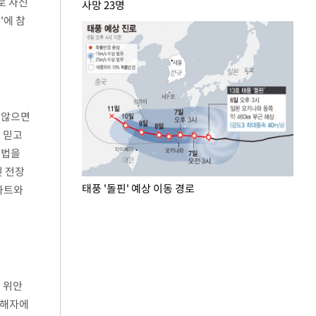
로 자신
사망 23명
'에 참
 않으면
 믿고
전법을
진 전장
태풍 '돌핀' 예상 이동 경로
마트와
 위안
피해자에