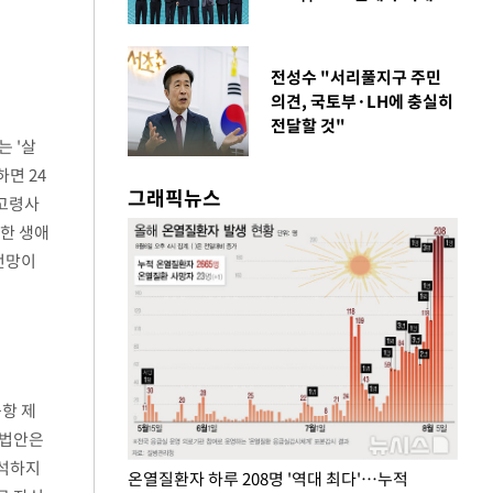
전성수 "서리풀지구 주민
의견, 국토부·LH에 충실히
전달할 것"
 '살
면 24
그래픽뉴스
초고령사
요한 생애
 전망이
공항 제
 법안은
참석하지
온열질환자 하루 208명 '역대 최다'…누적