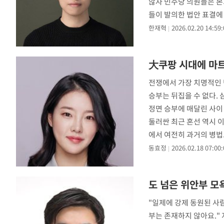
않자 민주당 의원들은 본
들이 발의한 법안 표결에
사 재발을 방지하기
한재혁
2026.02.20 14:59:
大쿠팡 시대에 마트
전쟁에서 가장 치명적인 
승부는 뒤집을 수 없다.
정면 승부에 매달린 사이
둘러싼 최근 혼선 역시 
에서 여전히 과거의 병법
기
동효정
2026.02.18 07:00:
도 넘은 위안부 모
"일제에 강제 동원된 사
부는 존재하지 않아요."