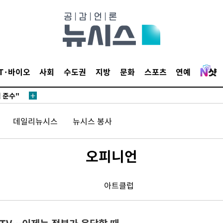
다"
수수색(종
IT·바이오
사회
수도권
지방
문화
스포츠
연예
4%↑
침 준수"
수수색
데일리뉴시스
뉴시스 봉사
태세 강
오피니언
아트클럽
"
·당황'