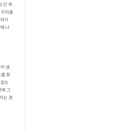
 간 격
과 지지율
도하기
에 나
'이 생
조를 향
 없는
할에 그
지는 경