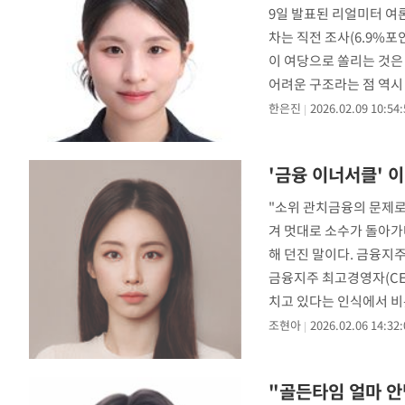
9일 발표된 리얼미터 여론
차는 직전 조사(6.9%포
이 여당으로 쏠리는 것은
어려운 구조라는 점 역시
섰
한은진
2026.02.09 10:54:
'금융 이너서클' 
"소위 관치금융의 문제로
겨 멋대로 소수가 돌아가
해 던진 말이다. 금융지주
금융지주 최고경영자(CEO
치고 있다는 인식에서 비
조현아
2026.02.06 14:32:
"골든타임 얼마 안