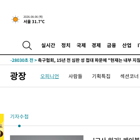
2026.08.06 (목)
서울 31.7℃
2시간 전 >
내일까지 39도 '펄펄'…기상청 "태풍 지나며 폭염 잠시 꺾인
-29801초 전 >
'월드컵 탈락 후폭풍' 축구협회…11시간 걸린 초유의 압
실시간
정치
국제
경제
금융
산업
합)
-29237초 전 >
[속보] 뉴욕증시, 혼조 출발…나스닥 0.3%↓, 다우 0.1
-28030초 전 >
축구협회, 15년 전 심판 성 접대 파문에 "현재는 내부 지
-26715초 전 >
경찰, '홍명보는 2순위' 결론냈던 스포츠윤리센터도 압
광장
오피니언
사람들
기획특집
섹션코너
-12311초 전 >
[속보]합참 "北 발사체는 단거리탄도미사일…감시·경계
화"
-12059초 전 >
日방위성, 北이 동해로 쏜 발사체는 탄도미사일 가능성
-10489초 전 >
[속보] SKT, 에이닷 서비스 장애 발생…"원인 파악 중"
-9895초 전 >
[속보]합참 "북, 동해상으로 미상 발사체 발사"
-9291초 전 >
'낮 최고 39도' 불볕더위…한밤 열대야도 계속[내일날씨]
기자수첩
-9250초 전 >
[속보]7~9일 프로야구 3연전도 폭염 취소…11일 재개
-8912초 전 >
"韓 외환시장 개입 관측 배경엔 美의 대한국 무역적자 있어
-8739초 전 >
'월드컵 탈락 후폭풍' 축구협회…초유의 압수수색에 '충격