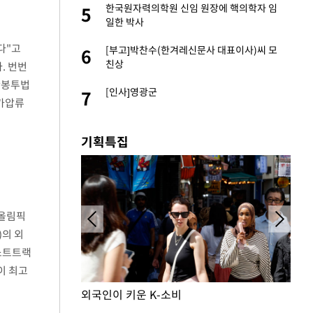
노인 70%는 아파
한국원자력의학원 신임 원장에 핵의학자 임
5
5
일한 박사
다"고
앗겨…지금이라면 가
[부고]박찬수(한겨레신문사 대표이사)씨 모
6
6
친상
. 번번
란봉투법
패…LAFC는 승부차
[인사]영광군
7
7
 가압류
기획특집
계올림픽
)의 외
 쇼트트랙
이 최고
외국인이 키운 K-소비
폰 