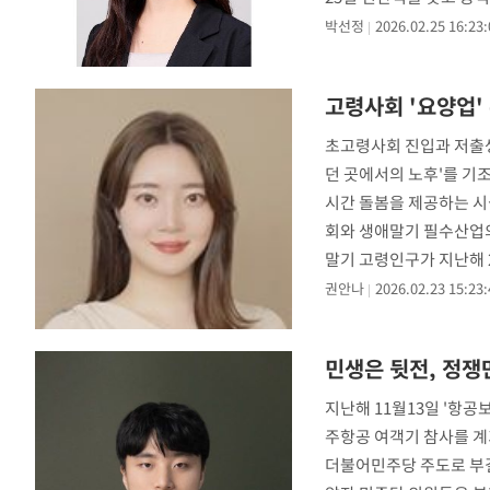
박선정
2026.02.25 16:23:
고령사회 '요양업'
초고령사회 진입과 저출생
던 곳에서의 노후'를 기
시간 돌봄을 제공하는 시
회와 생애말기 필수산업의
말기 고령인구가 지난해 2
다.
권안나
2026.02.23 15:23:
민생은 뒷전, 정쟁
지난해 11월13일 '항공
주항공 여객기 참사를 
더불어민주당 주도로 부