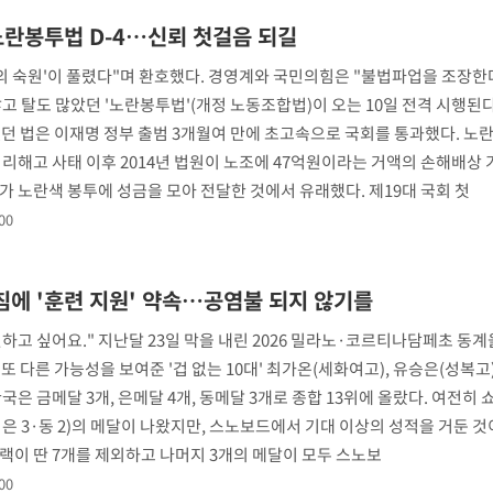
'아들아 요양원은 싫다'…
5
 노란봉투법 D-4…신뢰 첫걸음 되길
도 집 거주 희망
년의 숙원'이 풀렸다"며 환호했다. 경영계와 국민의힘은 "불법파업을 조장한
효린 "절친에게 남친 빼
6
"
만 안 있어"
고 탈도 많았던 '노란봉투법'(개정 노동조합법)이 오는 10일 전격 시행된다
·당황'
했던 법은 이재명 정부 출범 3개월여 만에 초고속으로 국회를 통과했다. 노
손흥민, 5경기 연속골 실
7
정리해고 사태 이후 2014년 법원이 노조에 47억원이라는 거액의 손해배상
기 끝 과달라하라 격파
혐의
가 노란색 봉투에 성금을 모아 전달한 것에서 유래했다. 제19대 국회 첫
00
에 '훈련 지원' 약속…공염불 되지 않기를
포착
 격파
하고 싶어요." 지난달 23일 막을 내린 2026 밀라노·코르티나담페초 동
다"
또 다른 가능성을 보여준 '겁 없는 10대' 최가온(세화여고), 유승은(성복고
국은 금메달 3개, 은메달 4개, 동메달 3개로 종합 13위에 올랐다. 여전히
2·은 3·동 2)의 메달이 나왔지만, 스노보드에서 기대 이상의 성적을 거둔 것
랙이 딴 7개를 제외하고 나머지 3개의 메달이 모두 스노보
들끓는 한반도
00