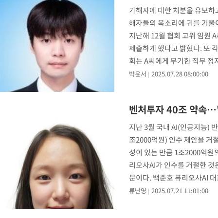
가해자에 대한 처분을 유보하고
해자들의 목소리에 귀를 기울이지
지난해 12월 협회 고위 임원 
제출하게 했다고 밝혔다. 또 
회는 A씨에게 무기한 직무 정지
명
박윤서
2025.07.28 08:00:00
벤처투자 40조 약속…
지난 3월 국내 AI(인공지능)
조2000억원) 인수 제안을 
성이 있는 만큼 1조2000억원
리오사AI가 인수를 거절한 것은
문이다. 백준호 퓨리오사AI 
류난영
2025.07.21 11:01:00