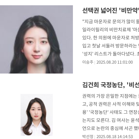
-17874초 전 >
[속보]코스피, 6200선 약보합…0.60% 내린 6258.77에 마쳐
선택권 넓어진 '비만약
-17854초 전 >
[속보]원·달러 환율, 7.7원 내린 1416.1원 마감
"지금 마운자로 문의가 많이 
-17743초 전 >
[속보] 노원서 40.1도 관측…서울, 2018년 이후 첫 40도
일라이릴리의 비만치료제 '마
-14833초 전 >
[속보]종합특검, '계엄 수용공간 확보' 신용해 前교정본부장 기
있다. 한 의원에 마운자로 처
-13706초 전 >
외신들도 주목한 韓축구 파문…"국민적 공분에 수사 재개"
입고 첫날 서둘러 방문하라는
-13677초 전 >
11시간 압수수색에 성접대 파문까지…'쑥대밭' 된 축구협회
'성지' 리스트가 돌아다녔다.
-12699초 전 >
[속보]규제합리화위원회 부위원장에 김태유 서울대 공대 교수
이승주
2025.08.20 11:01:00
병태 후임
-9057초 전 >
[속보]국힘 윤리위, '돌려차기 발언' 진종오·서범수 징계 절차 
-4382초 전 >
[속보] 7월 중국 수출 23.9%↑ 수입 27.5%↑…무역총액 25.
김건희 국정농단, '비선
-1542초 전 >
[속보]'채상병 순직 책임' 임성근, 항소심도 징역 3년
-1408초 전 >
[속보]종합특검, '관저이전 봐주기 감사' 유병호 구속기소
권력의 가장 은밀한 지점에는 
33분 전 >
민주 콩고 에볼라환자 4천명 돌파, 4053명 발생 1850명 사망
고, 공적 권력은 사적 이해와
용' '국정농단' 사태도 그 연
는지도 모른다. 김 여사는 윤
언으로 논란의 중심에 서곤 했
열에게는 기
박선정
2025.08.18 14:14:53