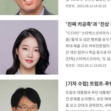
박준호
2025.08.13 14:19:18
'진짜 카공족'과 '진상
"드디어!" 스타벅스코리아가 
들)'들의 도 넘은 행위를 공
최대 매출 규모 커피전문점이 
간 개인 업무나 학습 등으로 
[단독] 스타벅스코리아, '도 
동효정
2025.08.11 18:00:23
[기자 수첩] 트럼프-
트럼프 대통령과 푸틴 대통령이
전 문제를 논의했다. 포린 에
을 싣고 강대국 권력정치, 세