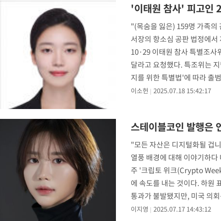
'이태원 참사' 피고인
"(목숨을 잃은) 159명 가족
서장의 항소심 공판 법정에서 
10·29 이태원 참사 특별조
달라고 요청했다. 특조위는 지난
지를 위한 특별법'에 따라 출범
이소헌
2025.07.18 15:42:17
스테이블코인 발행은 
"모든 자산은 디지털화될 겁니
열풍 배경에 대해 이야기하다 
주 '크립토 위크(Crypto 
에 속도를 내는 것이다. 하원 
통과가 불발됐지만, 미국 의회
이지영
2025.07.17 14:43:12