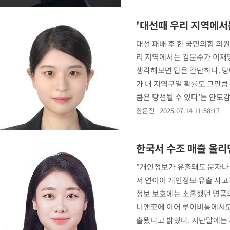
'대선때 우리 지역에서
대선 패배 후 한 국민의힘 의
리 지역에서는 김문수가 이재명
생각해보면 답은 간단하다. 당에
가 내 지역구일 확률도 그만큼 
큼은 당선될 수 있다’는 안도
국민
한은진
2025.07.14 11:58:17
한국서 수조 매출 올리
"개인정보가 유출돼도 문자나 
서 연이어 개인정보 유출 사고
정보 보호에는 소홀했던 명품의
니앤코에 이어 루이비통에서도 
출됐다고 밝혔다. 지난달에는 