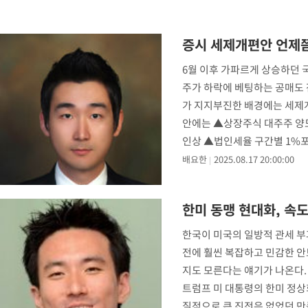
증시 세제개편안 언제
6월 이후 가파르게 상승하던 
주가 하락에 베팅하는 공매도 
가 지지부진한 배경에는 세제
안에는 ▲상장주식 대주주 양도
인상 ▲법인세율 구간별 1%포
발표 다
배요한
2025.08.17 20:00:00
한미 동맹 현대화, 속
한국이 미국의 일방적 관세 부과
전에 훨씬 복잡하고 민감한 안보
지도 모른다는 얘기가 나온다.
트럼프 미 대통령의 한미 정상
질적으로 큰 진전은 없었던 만큼