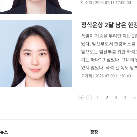
이주혜
2025.07.11 17:00:00
정식운항 2달 남은 
폭염이 기승을 부리던 지난 1일
났다. 임산부로서 한강버스를 
앞으로는 임산부를 위한 좌석도
기는 하다"고 짚었다. 그녀의
있지 않았다. 좌석 간 폭도 
고가혜
2025.07.09 11:20:43
1
2
3
4
5
뉴스
광장