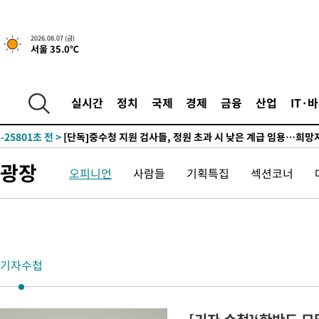
2026.08.07 (금)
서울 35.0℃
33분 전 >
민주 콩고 에볼라환자 4천명 돌파, 4053명 발생 1850명 사망
-25874초 전 >
"낮 기온 소폭 하락"…수도권 폭염중대경보, 폭염경보로 하향
실시간
정치
국제
경제
금융
산업
IT·
-25838초 전 >
[속보]이 대통령, '호우피해' 안동·의성 관할 4개 면 특별재난
선포
-25801초 전 >
[단독]중수청 지원 검사들, 정원 초과 시 낮은 계급 임용…희망
갈 수도
-23772초 전 >
낮 최고 37도 찜통더위…곳곳 소나기·강원 많은 비[내일날씨]
광장
오피니언
사람들
기획특집
섹션코너
-22078초 전 >
SK하이닉스, 용인·청주 팹에 54조 투자…"AI 메모리 수요 선
응"
-18934초 전 >
여자배구 이재영·이다영 자매, 아제르바이잔 투란VC 입단
-18187초 전 >
외국인 심판 성 접대 7경기 들여다보니…한국 축구 '5승 2무'
-17921초 전 >
[속보]코스닥, 2.86포인트(0.36%) 내린 798.81마감
-17874초 전 >
[속보]코스피, 6200선 약보합…0.60% 내린 6258.77에 마쳐
기자수첩
-17854초 전 >
[속보]원·달러 환율, 7.7원 내린 1416.1원 마감
-17743초 전 >
[속보] 노원서 40.1도 관측…서울, 2018년 이후 첫 40도
-14833초 전 >
[속보]종합특검, '계엄 수용공간 확보' 신용해 前교정본부장 기