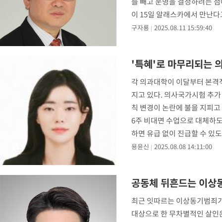
를 빼고 운명을 결정하려는 점
이 15일 알래스카에서 만난다
구자룡
2025.08.11 15:59:40
'특혜'로 마무리되는
각 의과대학이 이달부터 본격적
지고 있다. 의사국가시험 추가
칙 변경이 논란에 불을 지피고 
6주 비대면 수업으로 대체하도
하면 유급 없이 진급할 수 있도
용윤신
2025.08.08 14:11:00
공동체 뒤흔드는 이상동
최근 잇따르는 이상동기범죄가 
대상으로 한 무차별적인 살인은