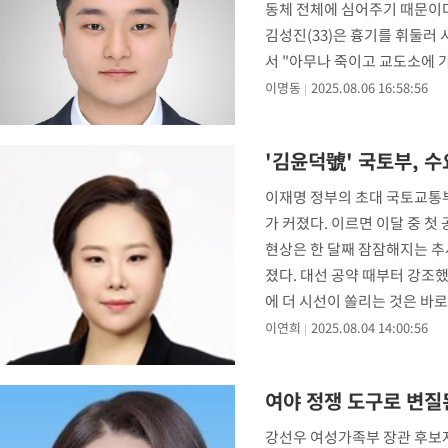
동체 전체에 심어주기 때문이다
김성진(33)은 흉기를 휘둘러 
서 "아무나 죽이고 교도소에 가
이명동
2025.08.06 16:58:56
'김윤덕號' 국토부, 
이재명 정부의 초대 국토교통
가 커졌다. 이르면 이달 중 첫
현상은 한 달째 잠잠해지는 추
졌다. 대선 공약 때부터 강조
에 더 시선이 쏠리는 것은 바로
이연희
2025.08.04 14:00:56
여야 정쟁 도구로 변질
강선우 여성가족부 장관 후보자