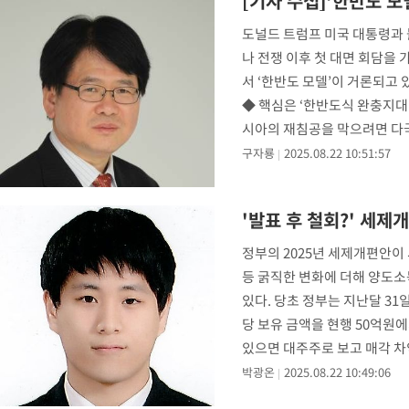
[기자 수첩]‘한반도 
-13706초 전 >
외신들도 주목한 韓축구 파문…"국민적 공분에 수사 재개"
도널드 트럼프 미국 대통령과 
-13677초 전 >
11시간 압수수색에 성접대 파문까지…'쑥대밭' 된 축구협회
나 전쟁 이후 첫 대면 회담을
-12699초 전 >
[속보]규제합리화위원회 부위원장에 김태유 서울대 공대 교수
서 ‘한반도 모델’이 거론되고
병태 후임
-9057초 전 >
[속보]국힘 윤리위, '돌려차기 발언' 진종오·서범수 징계 절차 
◆ 핵심은 ‘한반도식 완충지대
-4382초 전 >
[속보] 7월 중국 수출 23.9%↑ 수입 27.5%↑…무역총액 25.
시아의 재침공을 막으려면 다국적
-1542초 전 >
[속보]'채상병 순직 책임' 임성근, 항소심도 징역 3년
구자룡
2025.08.22 10:51:57
-1408초 전 >
[속보]종합특검, '관저이전 봐주기 감사' 유병호 구속기소
33분 전 >
민주 콩고 에볼라환자 4천명 돌파, 4053명 발생 1850명 사망
'발표 후 철회?' 세
-25874초 전 >
"낮 기온 소폭 하락"…수도권 폭염중대경보, 폭염경보로 하향
-25838초 전 >
[속보]이 대통령, '호우피해' 안동·의성 관할 4개 면 특별재난
정부의 2025년 세제개편안이
선포
등 굵직한 변화에 더해 양도소
-25801초 전 >
[단독]중수청 지원 검사들, 정원 초과 시 낮은 계급 임용…희망
갈 수도
있다. 당초 정부는 지난달 3
-23772초 전 >
낮 최고 37도 찜통더위…곳곳 소나기·강원 많은 비[내일날씨]
당 보유 금액을 현행 50억원
-22078초 전 >
SK하이닉스, 용인·청주 팹에 54조 투자…"AI 메모리 수요 선
있으면 대주주로 보고 매각 차
응"
-18934초 전 >
여자배구 이재영·이다영 자매, 아제르바이잔 투란VC 입단
대상
박광온
2025.08.22 10:49:06
-18187초 전 >
외국인 심판 성 접대 7경기 들여다보니…한국 축구 '5승 2무'
-17921초 전 >
[속보]코스닥, 2.86포인트(0.36%) 내린 798.81마감