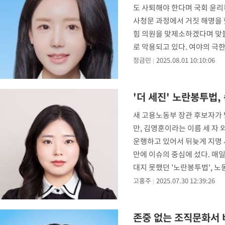
도 사퇴해야 한다며 국회 윤리
사청문 과정에서 거짓 해명을 
힘 의원을 맞제소하겠다며 맞불
로 악용되고 있다. 여야의 극
정금민
2025.08.01 10:10:06
'더 세진' 노란봉투법
새 고용노동부 장관 후보자가 
만, 김영훈이라는 이름 세 자 
운행하고 있어서 뒤늦게 지명 
만에 이슈의 중심에 섰다. 매
대지 못했던 '노란봉투법', 노
고홍주
2025.07.30 12:39:26
존중 없는 조직문화서 비