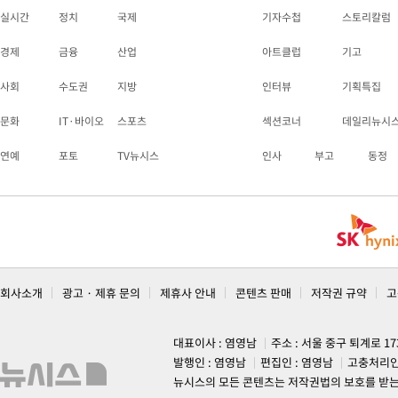
실시간
정치
국제
기자수첩
스토리칼럼
경제
금융
산업
아트클럽
기고
사회
수도권
지방
인터뷰
기획특집
문화
IT·바이오
스포츠
섹션코너
데일리뉴시
연예
포토
TV뉴시스
인사
부고
동정
회사소개
광고 · 제휴 문의
제휴사 안내
콘텐츠 판매
저작권 규약
고
대표이사 : 염영남
주소 : 서울 중구 퇴계로 1
발행인 : 염영남
편집인 : 염영남
고충처리인
뉴시스의 모든 콘텐츠는 저작권법의 보호를 받는 바, 무