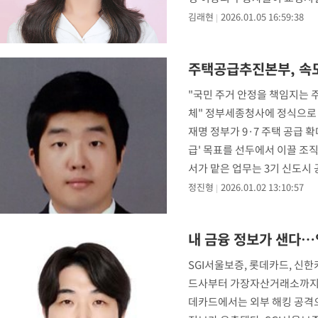
해 달라고
김래현
2026.01.05 16:59:38
주택공급추진본부, 속
"국민 주거 안정을 책임지는 
체" 정부세종청사에 정식으로
재명 정부가 9·7 주택 공급 확
급' 목표를 선두에서 이끌 조
서가 맡은 업무는 3기 신도시
민
정진형
2026.01.02 13:10:57
내 금융 정보가 샌다…
SGI서울보증, 롯데카드, 신한
드사부터 가장자산거래소까지 
데카드에서는 외부 해킹 공격으