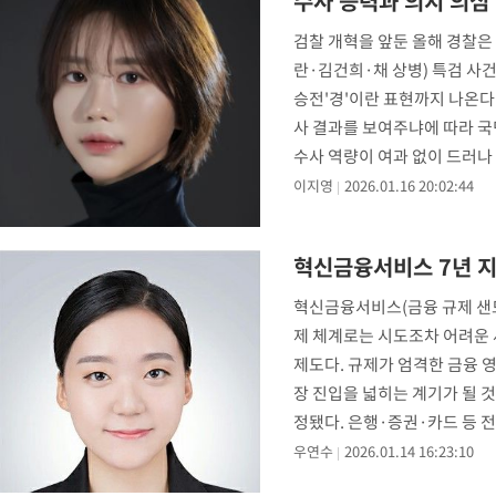
수사 능력과 의지 의심
-13769초 전 >
외신들도 주목한 韓축구 파문…"국민적 공분에 수사 재개"
검찰 개혁을 앞둔 올해 경찰은 
-13740초 전 >
11시간 압수수색에 성접대 파문까지…'쑥대밭' 된 축구협회
란·김건희·채 상병) 특검 사
-12762초 전 >
[속보]규제합리화위원회 부위원장에 김태유 서울대 공대 교수
승전'경'이란 표현까지 나온다
병태 후임
-9120초 전 >
[속보]국힘 윤리위, '돌려차기 발언' 진종오·서범수 징계 절차 
사 결과를 보여주냐에 따라 국
-4445초 전 >
[속보] 7월 중국 수출 23.9%↑ 수입 27.5%↑…무역총액 25.
수사 역량이 여과 없이 드러나
-1605초 전 >
[속보]'채상병 순직 책임' 임성근, 항소심도 징역 3년
이지영
2026.01.16 20:02:44
-1471초 전 >
[속보]종합특검, '관저이전 봐주기 감사' 유병호 구속기소
32분 전 >
민주 콩고 에볼라환자 4천명 돌파, 4053명 발생 1850명 사망
혁신금융서비스 7년 
-25937초 전 >
"낮 기온 소폭 하락"…수도권 폭염중대경보, 폭염경보로 하향
-25901초 전 >
[속보]이 대통령, '호우피해' 안동·의성 관할 4개 면 특별재난
혁신금융서비스(금융 규제 샌드
선포
제 체계로는 시도조차 어려운 
-25864초 전 >
[단독]중수청 지원 검사들, 정원 초과 시 낮은 계급 임용…희망
갈 수도
제도다. 규제가 엄격한 금융 
-23835초 전 >
낮 최고 37도 찜통더위…곳곳 소나기·강원 많은 비[내일날씨]
장 진입을 넓히는 계기가 될 
-22141초 전 >
SK하이닉스, 용인·청주 팹에 54조 투자…"AI 메모리 수요 선
정됐다. 은행·증권·카드 등 
응"
-18997초 전 >
여자배구 이재영·이다영 자매, 아제르바이잔 투란VC 입단
새로운 서비스
우연수
2026.01.14 16:23:10
-18250초 전 >
외국인 심판 성 접대 7경기 들여다보니…한국 축구 '5승 2무'
-17984초 전 >
[속보]코스닥, 2.86포인트(0.36%) 내린 798.81마감