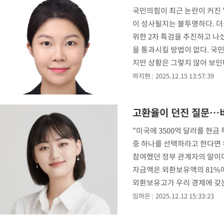
국민의힘이 최근 논란이 커진 '
이 성사될지는 불투명하다. 더
위한 2차 특검을 추진하고 나
을 통과시킬 방법이 없다. 국
지만 상황은 그렇지 않아 보인
않다.
하지현
2025.12.15 13:57:39
고환율이 던진 질문…
"미국에 3500억 달러를 현금
중 하나를 선택하라고 한다면
참여했던 정부 관계자의 말이다.
자금액은 외환보유액의 81%에
외환보유고가 우리 경제에 갖
임하은
2025.12.12 15:33:23