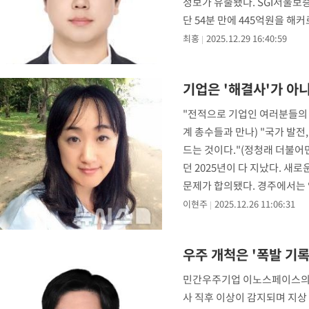
정보가 유출됐다. SGI서울보
단 54분 만에 445억원을 
도 올라
최홍
2025.12.29 16:40:59
기업은 '해결사'가 아
"전적으로 기업인 여러분들의 헌
계 총수들과 만나) "국가 발전
드는 것이다."(정청래 더불어
던 2025년이 다 지났다. 새
문제가 합의됐다. 경주에서는
이현주
2025.12.26 11:06:31
우주 개척은 '폭발 기
민간우주기업 이노스페이스의 발사
사 직후 이상이 감지되며 지상