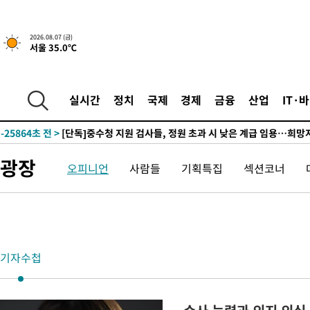
2026.08.07 (금)
서울 35.0℃
32분 전 >
민주 콩고 에볼라환자 4천명 돌파, 4053명 발생 1850명 사망
-25937초 전 >
"낮 기온 소폭 하락"…수도권 폭염중대경보, 폭염경보로 하향
실시간
정치
국제
경제
금융
산업
IT·
-25901초 전 >
[속보]이 대통령, '호우피해' 안동·의성 관할 4개 면 특별재난
선포
-25864초 전 >
[단독]중수청 지원 검사들, 정원 초과 시 낮은 계급 임용…희망
갈 수도
-23835초 전 >
낮 최고 37도 찜통더위…곳곳 소나기·강원 많은 비[내일날씨]
광장
오피니언
사람들
기획특집
섹션코너
-22141초 전 >
SK하이닉스, 용인·청주 팹에 54조 투자…"AI 메모리 수요 선
응"
-18997초 전 >
여자배구 이재영·이다영 자매, 아제르바이잔 투란VC 입단
-18250초 전 >
외국인 심판 성 접대 7경기 들여다보니…한국 축구 '5승 2무'
-17984초 전 >
[속보]코스닥, 2.86포인트(0.36%) 내린 798.81마감
-17937초 전 >
[속보]코스피, 6200선 약보합…0.60% 내린 6258.77에 마쳐
기자수첩
-17917초 전 >
[속보]원·달러 환율, 7.7원 내린 1416.1원 마감
-17806초 전 >
[속보] 노원서 40.1도 관측…서울, 2018년 이후 첫 40도
-14896초 전 >
[속보]종합특검, '계엄 수용공간 확보' 신용해 前교정본부장 기