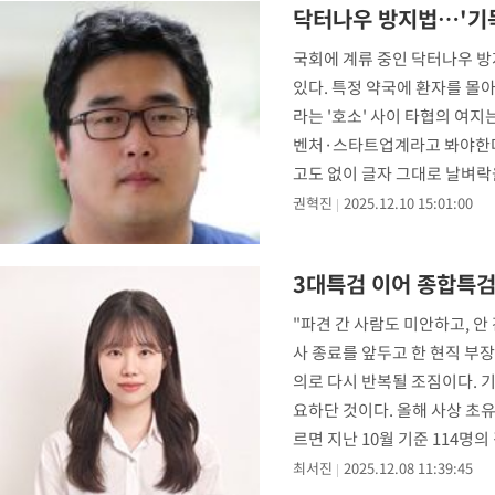
닥터나우 방지법…'기득
국회에 계류 중인 닥터나우 
있다. 특정 약국에 환자를 몰
라는 '호소' 사이 타협의 여지
벤처·스타트업계라고 봐야한다.
고도 없이 글자 그대로 날벼락
도 이들의 절박
권혁진
2025.12.10 15:01:00
3대특검 이어 종합특검 
"파견 간 사람도 미안하고, 안
사 종료를 앞두고 한 현직 부
의로 다시 반복될 조짐이다. 
요하단 것이다. 올해 사상 초유
르면 지난 10월 기준 114명
최서진
2025.12.08 11:39:45