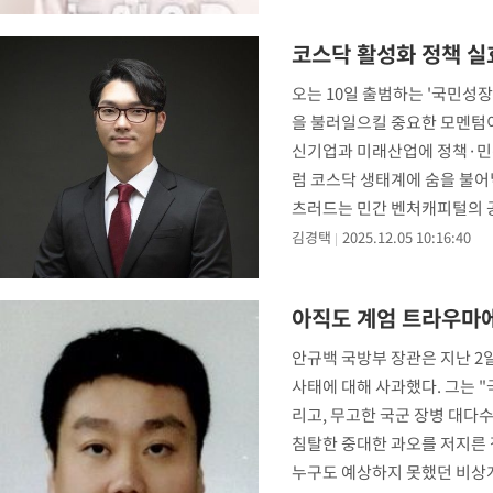
코스닥 활성화 정책 
오는 10일 출범하는 '국민성
을 불러일으킬 중요한 모멘텀이
신기업과 미래산업에 정책·민
럼 코스닥 생태계에 숨을 불어
츠러드는 민간 벤처캐피털의 공
고점 돌파에 필요한
김경택
2025.12.05 10:16:40
아직도 계엄 트라우마
안규백 국방부 장관은 지난 2
사태에 대해 사과했다. 그는 
리고, 무고한 국군 장병 대다
침탈한 중대한 과오를 저지른 
누구도 예상하지 못했던 비상계엄