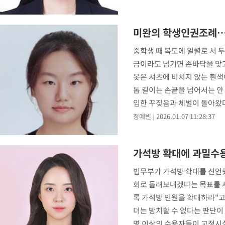
미완의 학생인권조례…
중학생 때 복도에 일렬로 서 두
금이라도 넘기면 손바닥을 맞고
옷은 셔츠에 비치지 않는 흰색
톱 길이는 손끝을 넘어서는 안
임한 꾸짖음과 체벌이 돌아왔다
않으려
정예빈
2026.01.07 11:28:37
가석방 확대에 과밀수용
법무부가 가석방 확대를 선언했
회로 돌려보내겠다는 목표를 세
록 가석방 인원을 확대하라"고
더는 방치할 수 없다는 판단이
명 이상의 수용자들이 교정시설