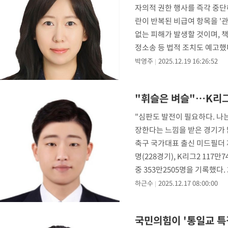
자의적 권한 행사를 즉각 중단
란이 반복된 비급여 항목을 '
없는 피해가 발생할 것이며, 책
정소송 등 법적 조치도 예고했
박영주
2025.12.19 16:26:52
"휘슬은 벼슬"…K리그
"심판도 발전이 필요하다. 나
장한다는 느낌을 받은 경기가 
축구 국가대표 출신 미드필더 제
명(228경기), K리그2 117만
중 353만2505명을 기록했다.
하근수
2025.12.17 08:00:00
국민의힘이 '통일교 특