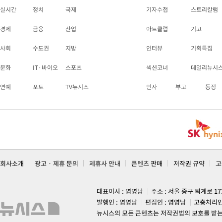
실시간
정치
국제
기자수첩
스토리칼럼
경제
금융
산업
아트클럽
기고
사회
수도권
지방
인터뷰
기획특집
문화
IT·바이오
스포츠
섹션코너
데일리뉴시
연예
포토
TV뉴시스
인사
부고
동정
회사소개
광고 · 제휴 문의
제휴사 안내
콘텐츠 판매
저작권 규약
고
대표이사 : 염영남
주소 : 서울 중구 퇴계로 1
발행인 : 염영남
편집인 : 염영남
고충처리인
뉴시스의 모든 콘텐츠는 저작권법의 보호를 받는 바, 무