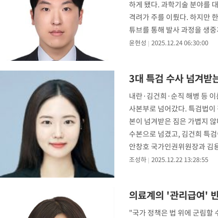
하게 됐다. 과학기술 분야를 
격려가 주를 이뤘다. 하지만 
튜브를 통해 발사 과정을 생중
윤현성
2025.12.24 06:30:00
3대 특검 수사 넘겨받
내란·김건희·순직 해병 등 이
사본부로 넘어갔다. 특검법이 
본이 넘겨받은 짐은 가볍지 않다
수본으로 넘겼고, 김건희 특검
안창호 국가인권위원장과 김용
조성하
2025.12.22 13:28:55
의료계의 '관리급여' 
"국가 정책은 법 위에 군림할