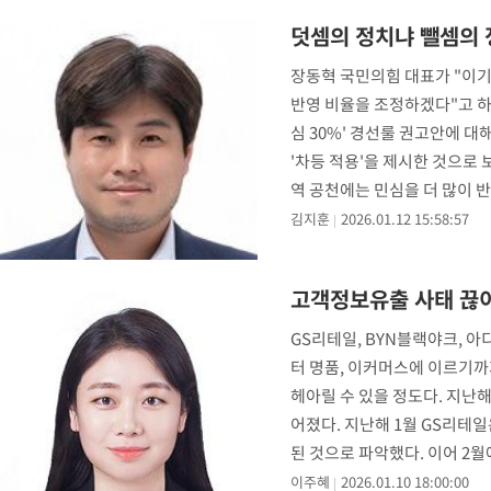
-17937초 전 >
[속보]코스피, 6200선 약보합…0.60% 내린 6258.77에 마쳐
덧셈의 정치냐 뺄셈의
-17917초 전 >
[속보]원·달러 환율, 7.7원 내린 1416.1원 마감
장동혁 국민의힘 대표가 "이기
-17806초 전 >
[속보] 노원서 40.1도 관측…서울, 2018년 이후 첫 40도
반영 비율을 조정하겠다"고 하
-14896초 전 >
[속보]종합특검, '계엄 수용공간 확보' 신용해 前교정본부장 기
심 30%' 경선룰 권고안에 
-13769초 전 >
외신들도 주목한 韓축구 파문…"국민적 공분에 수사 재개"
'차등 적용'을 제시한 것으로 
-13740초 전 >
11시간 압수수색에 성접대 파문까지…'쑥대밭' 된 축구협회
역 공천에는 민심을 더 많이 
-12762초 전 >
[속보]규제합리화위원회 부위원장에 김태유 서울대 공대 교수
김지훈
2026.01.12 15:58:57
병태 후임
-9120초 전 >
[속보]국힘 윤리위, '돌려차기 발언' 진종오·서범수 징계 절차 
-4445초 전 >
[속보] 7월 중국 수출 23.9%↑ 수입 27.5%↑…무역총액 25.
고객정보유출 사태 끊이
-1605초 전 >
[속보]'채상병 순직 책임' 임성근, 항소심도 징역 3년
-1471초 전 >
[속보]종합특검, '관저이전 봐주기 감사' 유병호 구속기소
GS리테일, BYN블랙야크, 아
32분 전 >
민주 콩고 에볼라환자 4천명 돌파, 4053명 발생 1850명 사망
터 명품, 이커머스에 이르기까지
헤아릴 수 있을 정도다. 지난
어졌다. 지난해 1월 GS리테
된 것으로 파악했다. 이어 2
이주혜
2026.01.10 18:00:00