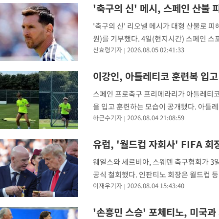
2시간 전 >
'낮 최고 39도' 불볕더위…한밤 열대야도 계속[내일날씨]
'축구의 신' 메시, 스페인 산불
2시간 전 >
[속보]7~9일 프로야구 3연전도 폭염 취소…11일 재개
'축구의 신' 리오넬 메시가 대형 산불로 피
2시간 전 >
"韓 외환시장 개입 관측 배경엔 美의 대한국 무역적자 있어"
원)를 기부했다. 4일(현지시간) 스페인 스
3시간 전 >
'월드컵 탈락 후폭풍' 축구협회…초유의 압수수색에 '충격·당황'
신효령기자
2026.08.05 02:41:33
스(X·옛 트위터)를 통해 메시의 기부 소식
3시간 전 >
서울 낮 37.9도, 올여름 최고치 경신…영등포 순간 '40도'
3시간 전 >
[속보]종합특검, 대검 추가 압수수색…내란 중요임무종사 혐의
이강인, 아틀레티코 훈련복 입고
4시간 전 >
[속보]코스닥, 800p 회복…0.26% 오른 801.67 마감
스페인 프로축구 프리메라리가 아틀레티코 
4시간 전 >
[속보]코스피, 301.88포인트(4.58%) 내린 6296.38 마감
을 입고 훈련하는 모습이 공개됐다. 아틀레
4시간 전 >
[속보]원·달러 환율, 0.7원 내린 1423.8원 마감
하근수기자
2026.08.04 21:08:59
축구 K리그1 FC서울 훈련장 GS챔피언스
5시간 전 >
"여기 떨어졌다"…다누리, 스페이스X 로켓 달 충돌 흔적 포착
티코
5시간 전 >
손흥민, 5경기 연속골 실패…LAFC는 승부차기 끝 과달라하라 격파
유럽, '월드컵 자회사' FIFA 
7시간 전 >
내일까지 39도 '펄펄'…기상청 "태풍 지나며 폭염 잠시 꺾인다"
웨일스와 세르비아, 스웨덴 축구협회가 3일(
-10168초 전 >
'월드컵 탈락 후폭풍' 축구협회…11시간 걸린 초유의 압수수색
공식 철회했다. 인판티노 회장은 월드컵 등 
합)
-9604초 전 >
[속보] 뉴욕증시, 혼조 출발…나스닥 0.3%↓, 다우 0.14%↑
이재우기자
2026.08.04 15:43:40
설립하고 지분 일부를 도널드 트럼프 미국
-8397초 전 >
축구협회, 15년 전 심판 성 접대 파문에 "현재는 내부 지침 준수"
-7082초 전 >
경찰, '홍명보는 2순위' 결론냈던 스포츠윤리센터도 압수수색
'손흥민 스승' 포체티노, 미국과