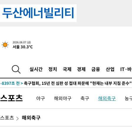
2026.08.07 (금)
서울 30.3℃
7시간 전 >
내일까지 39도 '펄펄'…기상청 "태풍 지나며 폭염 잠시 꺾인다"
-10168초 전 >
'월드컵 탈락 후폭풍' 축구협회…11시간 걸린 초유의 압수수색
실시간
정치
국제
경제
금융
산업
IT·
합)
-9604초 전 >
[속보] 뉴욕증시, 혼조 출발…나스닥 0.3%↓, 다우 0.14%↑
-8397초 전 >
축구협회, 15년 전 심판 성 접대 파문에 "현재는 내부 지침 준수"
-7082초 전 >
경찰, '홍명보는 2순위' 결론냈던 스포츠윤리센터도 압수수색
스포츠
야구
해외야구
축구
해외축구
농
2시간 전 >
[속보]합참 "北 발사체는 단거리탄도미사일…감시·경계태세 강화
2시간 전 >
日방위성, 北이 동해로 쏜 발사체는 탄도미사일 가능성
2시간 전 >
[속보] SKT, 에이닷 서비스 장애 발생…"원인 파악 중"
스포츠
해외축구
2시간 전 >
[속보]합참 "북, 동해상으로 미상 발사체 발사"