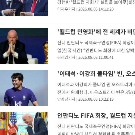
강행한 '월드컵 자회사' 설립을 보이콧(불참
이재우기자
2026.08.03 14:11:20
노 회장 지지 철회를 추진하고 대항마를 찾
'월드컵 민영화'에 전 세계가 
잔니 인판티노 국제축구연맹(FIFA) 회장이 
일(한국 시간) "인판티노 회장에 대한 압
김진엽기자
2026.08.03 11:00:41
보도했다. 인판티노 회장은 최근 월드컵 등
'이태석·이강희 풀타임' 빈, 
이태석과 이강희가 풀타임 뛴 오스트리아 
전에서 완패했다. 아우스트리아 빈은 3일(
안경남기자
2026.08.03 10:22:19
시즌 분데스리가 1라운드 원정 경기에서 볼
인판티노 FIFA 회장, 월드컵 
잔니 인판티노 국제축구연맹(FIFA) 회장이
계획이 반발에 부딪혀 철회한 뒤 후폭풍에 