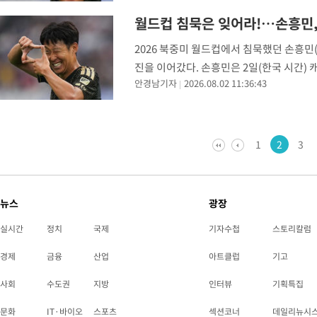
월드컵 침묵은 잊어라!…손흥민,
2026 북중미 월드컵에서 침묵했던 손흥민(
진을 이어갔다. 손흥민은 2일(한국 시간) 
안경남기자
2026.08.02 11:36:43
19라운드 원정 경기에서 전반 37분 환상적
1
2
3
뉴스
광장
실시간
정치
국제
기자수첩
스토리칼럼
경제
금융
산업
아트클럽
기고
사회
수도권
지방
인터뷰
기획특집
문화
IT·바이오
스포츠
섹션코너
데일리뉴시