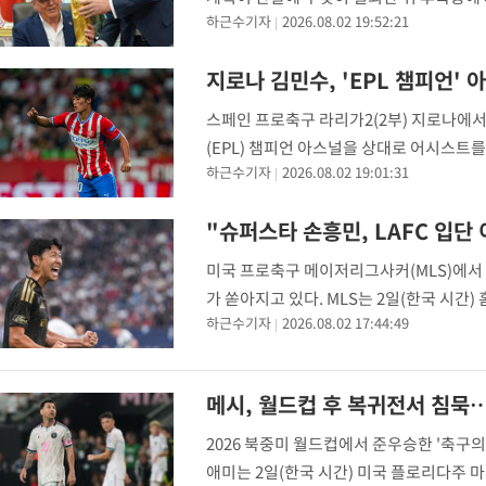
하근수기자
2026.08.02 19:52:21
제해선 안 된다. 현 FIFA 지도부는 UE
지로나 김민수, 'EPL 챔피언'
스페인 프로축구 라리가2(2부) 지로나에서
(EPL) 챔피언 아스널을 상대로 어시스트
하근수기자
2026.08.02 19:01:31
서 열린 아스널과의 프리시즌 친선 경기에
베르츠와
"슈퍼스타 손흥민, LAFC 입단
미국 프로축구 메이저리그사커(MLS)에서 
가 쏟아지고 있다. MLS는 2일(한국 시
하근수기자
2026.08.02 17:44:49
어갔다. 한국의 아이콘은 멋진 턴 이후 선
메시, 월드컵 후 복귀전서 침묵
2026 북중미 월드컵에서 준우승한 '축구의
애미는 2일(한국 시간) 미국 플로리다주 