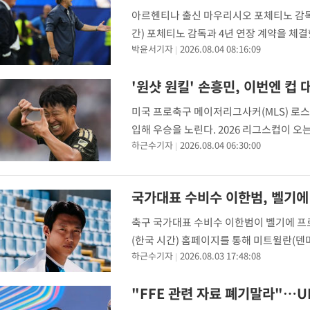
2시간 전 >
[속보]합참 "北 발사체는 단거리탄도미사일…감시·경계태세 강화
아르헨티나 출신 마우리시오 포체티노 감독
2시간 전 >
日방위성, 北이 동해로 쏜 발사체는 탄도미사일 가능성
간) 포체티노 감독과 4년 연장 계약을 체결
2시간 전 >
[속보] SKT, 에이닷 서비스 장애 발생…"원인 파악 중"
박윤서기자
2026.08.04 08:16:09
넘을 이끌었던 포체티노 감독은 당시 손흥
2시간 전 >
[속보]합참 "북, 동해상으로 미상 발사체 발사"
2시간 전 >
'낮 최고 39도' 불볕더위…한밤 열대야도 계속[내일날씨]
'원샷 원킬' 손흥민, 이번엔 컵
2시간 전 >
[속보]7~9일 프로야구 3연전도 폭염 취소…11일 재개
미국 프로축구 메이저리그사커(MLS) 로스
2시간 전 >
"韓 외환시장 개입 관측 배경엔 美의 대한국 무역적자 있어"
입해 우승을 노린다. 2026 리그스컵이 오
3시간 전 >
'월드컵 탈락 후폭풍' 축구협회…초유의 압수수색에 '충격·당황'
하근수기자
2026.08.04 06:30:00
2019년 창설된 리그스컵은 미국 MLS 
3시간 전 >
서울 낮 37.9도, 올여름 최고치 경신…영등포 순간 '40도'
3시간 전 >
[속보]종합특검, 대검 추가 압수수색…내란 중요임무종사 혐의
국가대표 수비수 이한범, 벨기에
4시간 전 >
[속보]코스닥, 800p 회복…0.26% 오른 801.67 마감
4시간 전 >
[속보]코스피, 301.88포인트(4.58%) 내린 6296.38 마감
축구 국가대표 수비수 이한범이 벨기에 프
4시간 전 >
[속보]원·달러 환율, 0.7원 내린 1423.8원 마감
(한국 시간) 홈페이지를 통해 미트윌란(덴
5시간 전 >
"여기 떨어졌다"…다누리, 스페이스X 로켓 달 충돌 흔적 포착
하근수기자
2026.08.03 17:48:08
년 계약을 체결했으며, 등번호 3번을 착
5시간 전 >
손흥민, 5경기 연속골 실패…LAFC는 승부차기 끝 과달라하라 격파
"FFE 관련 자료 폐기말라"…UE
7시간 전 >
내일까지 39도 '펄펄'…기상청 "태풍 지나며 폭염 잠시 꺾인다"