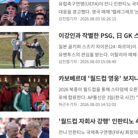
유럽축구연맹(UEFA)이 잔니 인판티노 국제축
대응을 경고했다. 영국 매체 '텔레그레프'는
김진엽기자
2026.08.03 16:26:15
다"고 단독 보도했다. 최근 인판티노 FIFA
이강인과 작별한 PSG, 日 GK
일본 골키퍼 스즈키 자이온(24·파르마)이
유벤투스의 관심을 받는다. 이탈리아 매체 '
김진엽기자
2026.08.03 15:08:49
노를 인용해 "PSG가 스즈키 영입 경쟁에
카보베르데 '월드컵 영웅' 보지냐
2026 북중미 월드컵을 통해 스타덤에 
로에 합류한다. AP통신은 3일(한국 시간
하근수기자
2026.08.03 14:52:02
현지 시간 오후 8시35분 산티아고 공항에
'월드컵 자회사 강행' 인판티노
잔니 인판티노 국제축구연맹(FIFA) 회장의