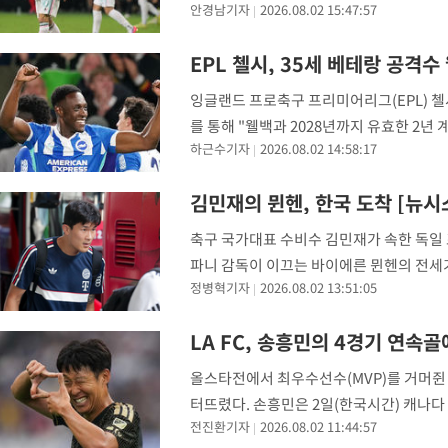
안경남기자
2026.08.02 15:47:57
동부 콘퍼런스 18라운드 홈 경기에서 콜럼
EPL 첼시, 35세 베테랑 공격
잉글랜드 프로축구 프리미어리그(EPL) 첼
를 통해 "웰백과 2028년까지 유효한 2년
하근수기자
2026.08.02 14:58:17
행할 것"이라고 발표했다. 구단에 따르면 
김민재의 뮌헨, 한국 도착 [뉴시스
축구 국가대표 수비수 김민재가 속한 독일
파니 감독이 이끄는 바이에른 뮌헨의 전세기
정병혁기자
2026.08.02 13:51:05
해 창단 이래 처음 한국을 찾았던 뮌헨은 
LA FC, 송흥민의 4경기 연속골
올스타전에서 최우수선수(MVP)를 거머쥔 
터뜨렸다. 손흥민은 2일(한국시간) 캐나다 
전진환기자
2026.08.02 11:44:57
라운드 원정경기에서 전반 37분 선제골을