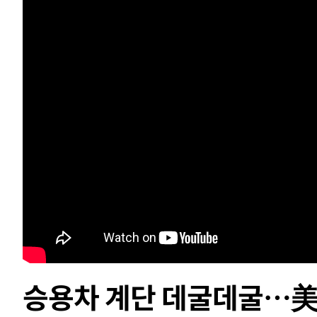
41분 전 >
남자 농구, 나고야 아시안게임서 '홈팀' 일본과 한일전
51분 전 >
여수 오동도 해상서 모터보트 전복…1명 사망·1명 실종
1시간 전 >
극한폭염 한풀 꺾이지만…'낮 최고 35도' 무더위, 열대야 계
날씨]
2시간 전 >
축구협회 "압수수색·성접대 논란 사과…쇄신의 기회로 삼겠
3시간 전 >
[속보]'압수수색·성접대 논란' 축구협회 "실망과 걱정 안겨드
6시간 전 >
'최고 37도' 폭염 지속…강원동해안 최대 150㎜ 비
8시간 전 >
[속보]뉴욕증시 상승 마감…S&P 0.6% 나스닥 1.3%↑
-30675초 전 >
이란 "호르무즈 재개방 합의 근접…美 배상 선행돼야"
-21722초 전 >
[속보]與최고위원 제주·인천 순회경선…박선원·최민희
한민수·김용 순
-21675초 전 >
[속보]김민석, 與 전대 당원투표 누적 득표율 45.42%로 
청래 44.56%
-20957초 전 >
[속보]與 대표 경선 제주·인천 당원투표…金 47.75%·
42.08%·宋 10.17%
-20491초 전 >
이강인 "아틀레티코 이적 기뻐…등번호 7번 의미보단 팀 
것"
-20426초 전 >
[속보]與 당대표 경선, 제주·인천 권리당원 투표 김민석 
-14200초 전 >
낮 최고 35도 '무더위'…동해안 시간당 30㎜ '강한 비'[
승용차 계단 데굴데굴…美
-13470초 전 >
[속보]이강인 "감독님이 원하는 마음 느꼈고, 많은 트로피
틀레티코 이적"
-13252초 전 >
수도권 40도 육박 '펄펄'…동해안 일부 지역엔 호의주의