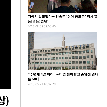
기어서 탈출했다…민속촌 ‘심야 공포촌’ 피서 열
풍[출동!인턴]
2026.08.08 08:00:00
"수면제 4알 먹어"…터널 들이받고 중앙선 넘나
든 60대
2026.05.21 10:07:28
상)