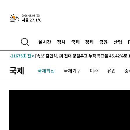
2026.08.08 (토)
서울 27.1℃
8시간 전 >
[속보]뉴욕증시 상승 마감…S&P 0.6% 나스닥 1.3%↑
-30675초 전 >
이란 "호르무즈 재개방 합의 근접…美 배상 선행돼야"
-21722초 전 >
[속보]與최고위원 제주·인천 순회경선…박선원·최민희
실시간
정치
국제
경제
금융
산업
한민수·김용 순
-21675초 전 >
[속보]김민석, 與 전대 당원투표 누적 득표율 45.42%로 
청래 44.56%
-20957초 전 >
[속보]與 대표 경선 제주·인천 당원투표…金 47.75%·
42.08%·宋 10.17%
-20491초 전 >
이강인 "아틀레티코 이적 기뻐…등번호 7번 의미보단 팀 
국제
국제최신
국제기구
미주
유럽
중
것"
-20426초 전 >
[속보]與 당대표 경선, 제주·인천 권리당원 투표 김민석 
-14200초 전 >
낮 최고 35도 '무더위'…동해안 시간당 30㎜ '강한 비'[
-13470초 전 >
[속보]이강인 "감독님이 원하는 마음 느꼈고, 많은 트로피
틀레티코 이적"
-13252초 전 >
수도권 40도 육박 '펄펄'…동해안 일부 지역엔 호의주의
-12221초 전 >
온열질환 사망자 3명 늘어…누적 환자 3000명 돌파
-6166초 전 >
강릉에 시간당 81.4㎜ 물폭탄…도로 잠기고 담벼락 붕괴
-2273초 전 >
백운산서 80년근 천종산삼 9뿌리 발견…감정가 1.3억원
17초 전 >
선재도서 해루질 나섰다 실종 60대, 닷새 만에 숨진 채 발견