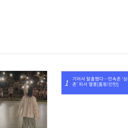
기어서 탈출했다…민속촌 ‘심
1
촌’ 피서 열풍[출동!인턴]