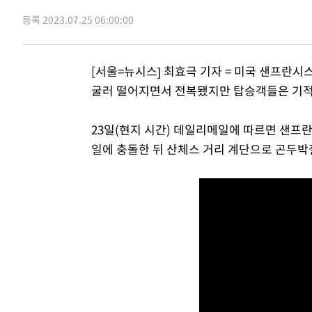
-12221초 전 >
온열질환 사망자 3명 늘어…누적 환자 3000명 돌파
등록 2023.07.25 06:00:00
-6166초 전 >
강릉에 시간당 81.4㎜ 물폭탄…도로 잠기고 담벼락 붕괴
-2273초 전 >
백운산서 80년근 천종산삼 9뿌리 발견…감정가 1.3억원
[서울=뉴시스] 최효극 기자 = 미국 샌프란
17초 전 >
선재도서 해루질 나섰다 실종 60대, 닷새 만에 숨진 채 발견
굴러 떨어지면서 전복됐지만 탑승객들은 기적
41분 전 >
남자 농구, 나고야 아시안게임서 '홈팀' 일본과 한일전
51분 전 >
여수 오동도 해상서 모터보트 전복…1명 사망·1명 실종
23일(현지 시간) 데일리메일에 따르면 샌프
1시간 전 >
극한폭염 한풀 꺾이지만…'낮 최고 35도' 무더위, 열대야 계
일에 충돌한 뒤 산체스 거리 계단으로 곤두박질
날씨]
2시간 전 >
축구협회 "압수수색·성접대 논란 사과…쇄신의 기회로 삼겠
3시간 전 >
[속보]'압수수색·성접대 논란' 축구협회 "실망과 걱정 안겨드
6시간 전 >
'최고 37도' 폭염 지속…강원동해안 최대 150㎜ 비
8시간 전 >
[속보]뉴욕증시 상승 마감…S&P 0.6% 나스닥 1.3%↑