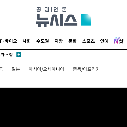
·서미화·
IT·바이오
사회
수도권
지방
문화
스포츠
연예
1위… 정
鄭
위해 뛸
국
일본
아시아/오세아니아
중동/아프리카
승리
내일날씨]
 원해 아
보