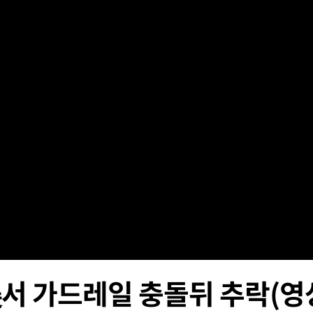
속[다음주
다"
려 죄송"
·서미화·
1위… 정
鄭
위해 뛸
승리
내일날씨]
서 가드레일 충돌뒤 추락(영
 원해 아
보