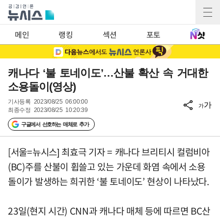
메인
랭킹
섹션
포토
캐나다 ‘불 토네이도’…산불 확산 속 거대한
소용돌이(영상)
기사등록
2023/08/25 06:00:00
가
가
최종수정
2023/08/25 10:20:39
구글에서 선호하는 매체로 추가
[서울=뉴시스] 최효극 기자 = 캐나다 브리티시 컬럼비아
(BC)주를 산불이 휩쓸고 있는 가운데 화염 속에서 소용
돌이가 발생하는 희귀한 ‘불 토네이도’ 현상이 나타났다.
23일(현지 시간) CNN과 캐나다 매체 등에 따르면 BC산