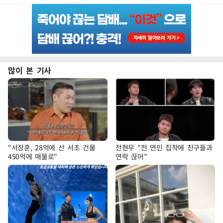
많이 본 기사
"서장훈, 28억에 산 서초 건물
전현무 "전 연인 집착에 친구들과
450억에 매물로"
연락 끊어"