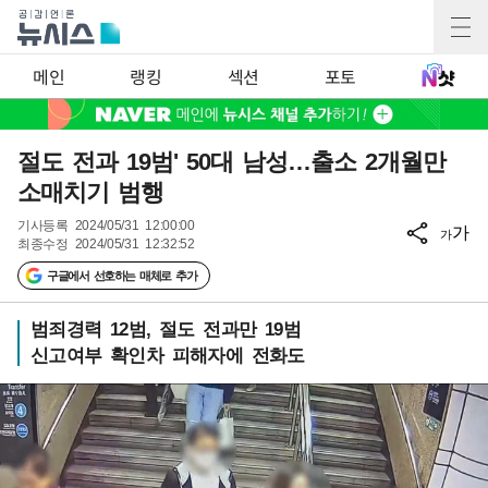
메인
랭킹
섹션
포토
절도 전과 19범' 50대 남성…출소 2개월만
소매치기 범행
기사등록
2024/05/31 12:00:00
가
가
최종수정
2024/05/31 12:32:52
구글에서 선호하는 매체로 추가
범죄경력 12범, 절도 전과만 19범
신고여부 확인차 피해자에 전화도