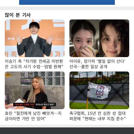
많이 본 기사
이승기 측 "차가원 전세금 미반환
아이유, 장기하 '별일 없이 산다'
은 고도의 사기 수법…엄벌 원해"
선곡…쿨한 일상 공개
효린 "절친에게 남친 빼앗겨…지
축구협회, 15년 전 심판 성 접대
금이라면 가만 안 있어"
파문에 "현재는 내부 지침 준수"