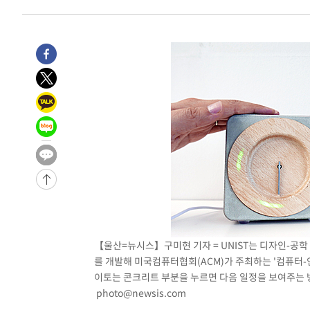
23분 전 >
[속보] 7월 중국 수출 23.9%↑ 수입 27.5%↑…무역총액 25
1시간 전 >
[속보]'채상병 순직 책임' 임성근, 항소심도 징역 3년
-29440초 전 >
[속보]이 대통령 "부동산 공급 기존 사고방식 매달리지 
실천"
-28525초 전 >
이란, "오만과 '중앙 단일 루트' 합의…북쪽 인바운드·남
운드는 임시"
-20093초 전 >
"낮 기온 소폭 하락"…수도권 폭염중대경보, 폭염경보로
-20057초 전 >
[속보]이 대통령, '호우피해' 안동·의성 관할 4개 면 특
선포
-20020초 전 >
[단독]중수청 지원 검사들, 정원 초과 시 낮은 계급 임용
갈 수도
-17991초 전 >
낮 최고 37도 찜통더위…곳곳 소나기·강원 많은 비[내일
-16297초 전 >
SK하이닉스, 용인·청주 팹에 54조 투자…"AI 메모리 수
응"
-13153초 전 >
여자배구 이재영·이다영 자매, 아제르바이잔 투란VC 입
-12406초 전 >
외국인 심판 성 접대 7경기 들여다보니…한국 축구 '5승 2
-12140초 전 >
[속보]코스닥, 2.86포인트(0.36%) 내린 798.81마감
【울산=뉴시스】구미현 기자 = UNIST는 디자인-공
-12093초 전 >
[속보]코스피, 6200선 약보합…0.60% 내린 6258.77에
를 개발해 미국컴퓨터협회(ACM)가 주최하는 '컴퓨터-인간
-12073초 전 >
[속보]원·달러 환율, 7.7원 내린 1416.1원 마감
이토는 콘크리트 부분을 누르면 다음 일정을 보여주는 방식으로
-11962초 전 >
[속보] 노원서 40.1도 관측…서울, 2018년 이후 첫 40도
photo@newsis.com
-9052초 전 >
[속보]종합특검, '계엄 수용공간 확보' 신용해 前교정본부