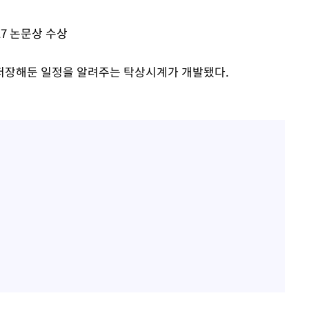
17 논문상 수상
회
교수…이병
저장해둔 일정을 알려주는 탁상시계가 개발됐다.
절차 개시
.3%↑