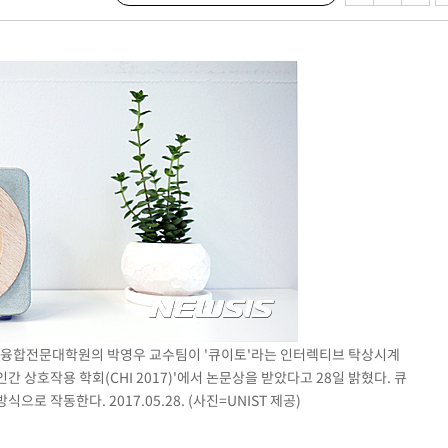
.3%↑
말고 과감히
쪽 아웃바
 하향
별재난지역
…희망지 못
날씨]
요 선제 대
단
무'
학 융합전문대학원의 박영우 교수팀이 '큐이토'라는 인터렉티브 탁상시계
 마쳐
 상호작용 학회(CHI 2017)'에서 논문상을 받았다고 28일 밝혔다. 큐
 작동한다. 2017.05.28. (사진=UNIST 제공)
장 기소