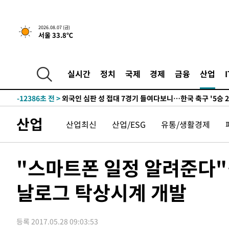
운드는 임시"
-20073초 전 >
"낮 기온 소폭 하락"…수도권 폭염중대경보, 폭염경보로
-20037초 전 >
[속보]이 대통령, '호우피해' 안동·의성 관할 4개 면 특
2026.08.07 (금)
서울 33.8℃
선포
-20000초 전 >
[단독]중수청 지원 검사들, 정원 초과 시 낮은 계급 임용
갈 수도
-17971초 전 >
낮 최고 37도 찜통더위…곳곳 소나기·강원 많은 비[내일
-16277초 전 >
SK하이닉스, 용인·청주 팹에 54조 투자…"AI 메모리 수
실시간
정치
국제
경제
금융
산업
응"
-13133초 전 >
여자배구 이재영·이다영 자매, 아제르바이잔 투란VC 입
-12386초 전 >
외국인 심판 성 접대 7경기 들여다보니…한국 축구 '5승 2
-12120초 전 >
[속보]코스닥, 2.86포인트(0.36%) 내린 798.81마감
산업
산업최신
산업/ESG
유통/생활경제
-12073초 전 >
[속보]코스피, 6200선 약보합…0.60% 내린 6258.77에
-12053초 전 >
[속보]원·달러 환율, 7.7원 내린 1416.1원 마감
-11942초 전 >
[속보] 노원서 40.1도 관측…서울, 2018년 이후 첫 40도
"스마트폰 일정 알려준다"…
-9032초 전 >
[속보]종합특검, '계엄 수용공간 확보' 신용해 前교정본부
날로그 탁상시계 개발
-7905초 전 >
외신들도 주목한 韓축구 파문…"국민적 공분에 수사 재개"
-7876초 전 >
11시간 압수수색에 성접대 파문까지…'쑥대밭' 된 축구협
-6898초 전 >
[속보]규제합리화위원회 부위원장에 김태유 서울대 공대 
등록 2017.05.28 09:03:53
태 후임
-3256초 전 >
[속보]국힘 윤리위, '돌려차기 발언' 진종오·서범수 징계 