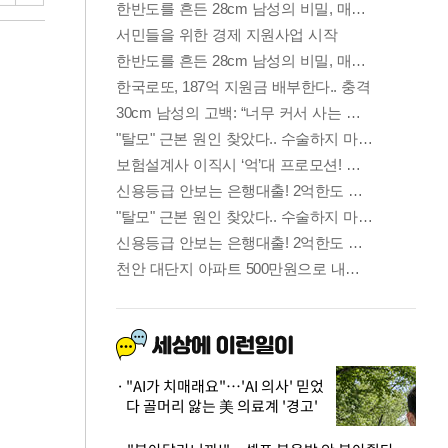
"AI가 치매래요"…'AI 의사' 믿었
다 골머리 앓는 美 의료계 '경고'