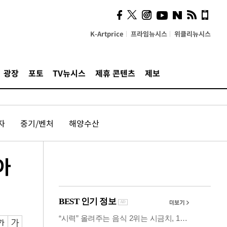
시, 스마트폰 액세서리에
NFC 더했다
K-Artprice
프라임뉴시스
위클리뉴시스
광장
포토
TV뉴시스
제휴 콘텐츠
제보
자
중기/벤처
해양수산
아