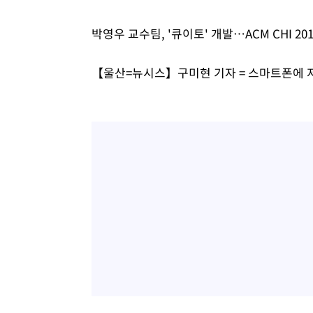
-7925초 전 >
외신들도 주목한 韓축구 파문…"국민적 공분에 수사 재개"
박영우 교수팀, '큐이토' 개발…ACM CHI 20
-7896초 전 >
11시간 압수수색에 성접대 파문까지…'쑥대밭' 된 축구협
-6918초 전 >
[속보]규제합리화위원회 부위원장에 김태유 서울대 공대 
【울산=뉴시스】구미현 기자 = 스마트폰에 
태 후임
-3276초 전 >
[속보]국힘 윤리위, '돌려차기 발언' 진종오·서범수 징계 
23분 전 >
[속보] 7월 중국 수출 23.9%↑ 수입 27.5%↑…무역총액 25
1시간 전 >
[속보]'채상병 순직 책임' 임성근, 항소심도 징역 3년