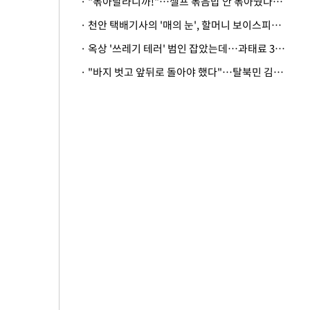
· "볶아달라니까!"…셀프 볶음밥 안 볶아줬다고 사장 폭행한 손님
· 천안 택배기사의 '매의 눈', 할머니 보이스피싱 피해 막아
· 옥상 '쓰레기 테러' 범인 잡았는데…과태료 3만원 처분에 숙박업주 허탈
· "바지 벗고 앞뒤로 돌아야 했다"…탈북민 김서아, 기쁨조 검사 수치심 회상