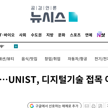
 하향
별재난지역
…희망지 못
날씨]
요 선제 대
IT·바이오
사회
수도권
지방
문화
스포츠
연예
단
무'
패션/뷰티
음식/맛집
창업/취업
자동차/항공
전기/전
 마쳐
UNIST, 디지털기술 접목 
장 기소
회
교수…이병
구글에서 선호하는 매체로 추가
절차 개시