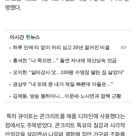
명했다.
이시간
핫
뉴스
홍석천 "나 죽으면…" 돌연 자녀에 재산상속 언급
오지헌 "일타강사 父…100평 수영장 딸린 집 살았다"
권상우 "내 또래 중 내가 제일 빠른데 아들은…"
김제동, 방송 뜸하더니…이문세·노사연과 깜짝 근황
특히 큐이토는 콘크리트를 제품 디자인에 사용했다는
점에서도 주목받았다. 콘크리트 특유의 질감과 시각적
안정감을 살리면서 나무와 결합해 집안 가구와 조화를