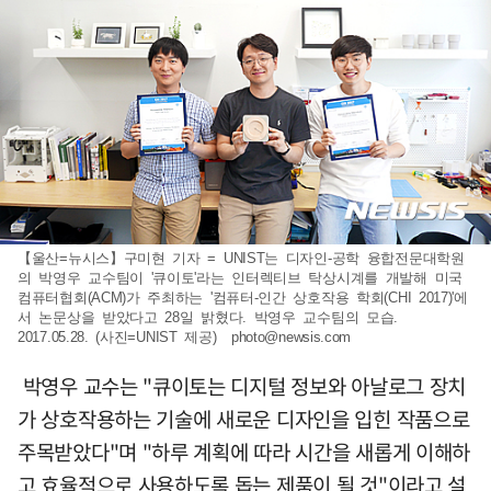
【울산=뉴시스】구미현 기자 = UNIST는 디자인-공학 융합전문대학원
의 박영우 교수팀이 '큐이토'라는 인터렉티브 탁상시계를 개발해 미국
컴퓨터협회(ACM)가 주최하는 '컴퓨터-인간 상호작용 학회(CHI 2017)'에
서 논문상을 받았다고 28일 밝혔다. 박영우 교수팀의 모습.
2017.05.28. (사진=UNIST 제공)
photo@newsis.com
박영우 교수는 "큐이토는 디지털 정보와 아날로그 장치
가 상호작용하는 기술에 새로운 디자인을 입힌 작품으로
주목받았다"며 "하루 계획에 따라 시간을 새롭게 이해하
고 효율적으로 사용하도록 돕는 제품이 될 것"이라고 설