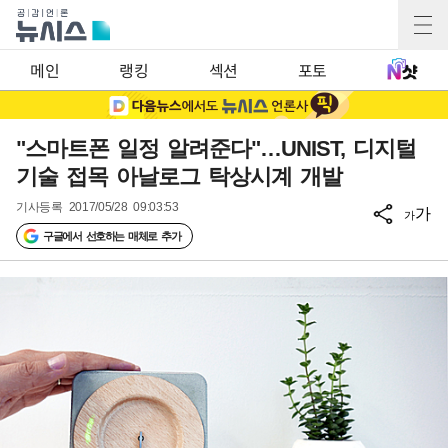
메인
랭킹
섹션
포토
"스마트폰 일정 알려준다"…UNIST, 디지털
기술 접목 아날로그 탁상시계 개발
기사등록
2017/05/28 09:03:53
가
가
구글에서 선호하는 매체로 추가