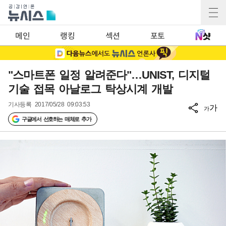
메인
랭킹
섹션
포토
"스마트폰 일정 알려준다"…UNIST, 디지털
기술 접목 아날로그 탁상시계 개발
기사등록
2017/05/28 09:03:53
가
가
구글에서 선호하는 매체로 추가