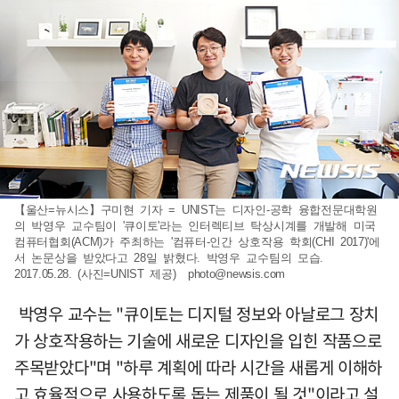
【울산=뉴시스】구미현 기자 = UNIST는 디자인-공학 융합전문대학원
의 박영우 교수팀이 '큐이토'라는 인터렉티브 탁상시계를 개발해 미국
컴퓨터협회(ACM)가 주최하는 '컴퓨터-인간 상호작용 학회(CHI 2017)'에
서 논문상을 받았다고 28일 밝혔다. 박영우 교수팀의 모습.
2017.05.28. (사진=UNIST 제공)
photo@newsis.com
박영우 교수는 "큐이토는 디지털 정보와 아날로그 장치
가 상호작용하는 기술에 새로운 디자인을 입힌 작품으로
주목받았다"며 "하루 계획에 따라 시간을 새롭게 이해하
고 효율적으로 사용하도록 돕는 제품이 될 것"이라고 설