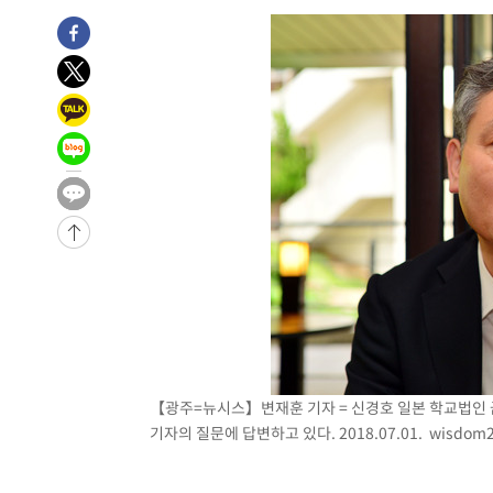
-28004초 전 >
트럼프, 한국계 진보 주지사 후보 맹공…"공산주의가 최대
-27982초 전 >
"美간섭에 합의 지연"…트럼프, '이란 호르무즈 통제권'
-24502초 전 >
[속보]산업장관 "李정부, 원전 반대 안해…안정 전력 위
-23199초 전 >
[속보]경찰, '홍명보 선임 논란' 대한축구협회·축구회관 
색
-22586초 전 >
[속보]산업장관 "美무역법 제301조 과잉생산 결과 발표 8
상
-22379초 전 >
[속보]코스피 매도사이드카 발동…4%대 급락
-21651초 전 >
[속보]전남광주 초대 시민추천 부시장에 백승주·윤난실
-19212초 전 >
서울 열대야 15일째 지속…비공식 '초열대야' 30도 넘어
-17779초 전 >
[속보]코스닥, 2.15포인트(0.27%) 내린 797.44 출발
-17762초 전 >
[속보]코스피, 119.51포인트(1.81%) 내린 6478.75 개
-14209초 전 >
6월 경상수지 497.3억 달러…두 달 연속 사상 최대
-14160초 전 >
서울 낮 39도 '폭염중대경보'…40도 관측 가능성도
-11522초 전 >
미 워싱턴주 스포캔 시의 통제불능 3개 산불, 방화선 일부
【광주=뉴시스】변재훈 기자 = 신경호 일본 학교법인 
-3695초 전 >
[속보] 호르무즈 해협 이란-오만 협상 기대속 뉴욕증시 혼조
기자의 질문에 답변하고 있다. 2018.07.01.
wisdom
우 0.49%↑
-2050초 전 >
[속보] 이란 대통령 "지금 최고지도자와 소통하기가 매우 
임 3년 인터뷰
3시간 전 >
[속보] "이란-오만, 호르무즈 해협 통행 항로 합의" 이란 외