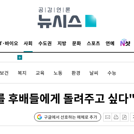
 수용할까
해 불가피"
등 압수수
월 중 예
IT·바이오
사회
수도권
지방
문화
스포츠
연예
/보건
복지
교육
노동
환경
날씨
수능
장
를 후배들에게 돌려주고 싶다
 구축
 마감 다
어려워" 취
구글에서 선호하는 매체로 추가
무부 대변인
꺾인다"