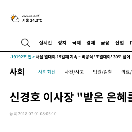
-27962초 전 >
"美간섭에 합의 지연"…트럼프, '이란 호르무즈 통제권'
-24482초 전 >
[속보]산업장관 "李정부, 원전 반대 안해…안정 전력 위
2026.08.06 (목)
서울 34.3℃
-23179초 전 >
[속보]경찰, '홍명보 선임 논란' 대한축구협회·축구회관 
색
-22566초 전 >
[속보]산업장관 "美무역법 제301조 과잉생산 결과 발표 8
상
-22359초 전 >
[속보]코스피 매도사이드카 발동…4%대 급락
실시간
정치
국제
경제
금융
산업
-21631초 전 >
[속보]전남광주 초대 시민추천 부시장에 백승주·윤난실
-19192초 전 >
서울 열대야 15일째 지속…비공식 '초열대야' 30도 넘어
-17759초 전 >
[속보]코스닥, 2.15포인트(0.27%) 내린 797.44 출발
사회
사회최신
사건/사고
법원/검찰
의료
-17742초 전 >
[속보]코스피, 119.51포인트(1.81%) 내린 6478.75 개
-14189초 전 >
6월 경상수지 497.3억 달러…두 달 연속 사상 최대
-14140초 전 >
서울 낮 39도 '폭염중대경보'…40도 관측 가능성도
신경호 이사장 "받은 은혜
-11502초 전 >
미 워싱턴주 스포캔 시의 통제불능 3개 산불, 방화선 일부
-3675초 전 >
[속보] 호르무즈 해협 이란-오만 협상 기대속 뉴욕증시 혼조
우 0.49%↑
등록 2018.07.01 08:05:10
-2030초 전 >
[속보] 이란 대통령 "지금 최고지도자와 소통하기가 매우 
임 3년 인터뷰
3시간 전 >
[속보] "이란-오만, 호르무즈 해협 통행 항로 합의" 이란 외
-28367초 전 >
내일까지 39도 '펄펄'…기상청 "태풍 지나며 폭염 잠시 