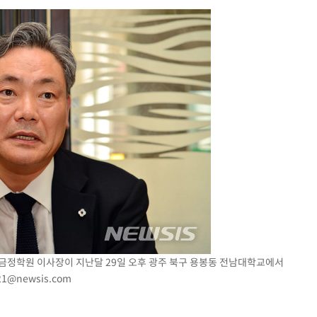
 위협"
 수용할까
해 불가피"
등 압수수
월 중 예
장
 구축
금정학원 이사장이 지난달 29일 오후 광주 북구 용봉동 전남대학교에서
 마감 다
21@newsis.com
어려워" 취
무부 대변인