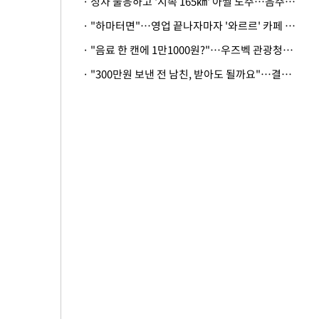
· 정차 불응하고 '시속 165㎞' 아찔 도주…음주운전자 체포
· "하마터면"…영업 끝나자마자 '와르르' 카페 테라스 덮친 대리석 외벽
· "음료 한 캔에 1만1000원?"…우즈벡 관광청까지 나섰다, 유튜버 폭로 후폭풍
· "300만원 보낸 전 남친, 받아도 될까요"…결혼 앞둔 예비신부의 뜻밖 고충