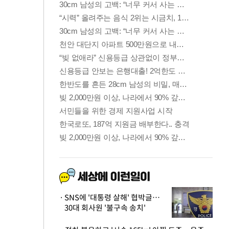
SNS에 '대통령 살해' 협박글…
30대 회사원 '불구속 송치'