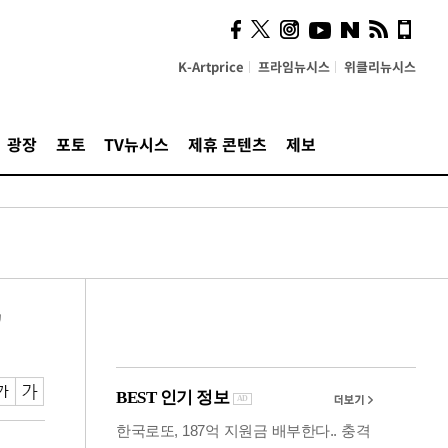
계…'고급 가요'의 주체적
영토
K-Artprice
프라임뉴시스
위클리뉴시스
광장
포토
TV뉴시스
제휴 콘텐츠
제보
"