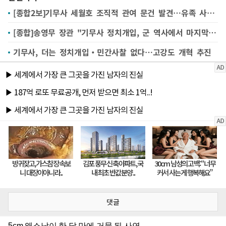
[종합2보]기무사 세월호 조직적 관여 문건 발견…유족 사찰하고 단원고서도 활동
[종합]송영무 장관 "기무사 정치개입, 군 역사에서 마지막 될 것"
기무사, 더는 정치개입‧민간사찰 없다…고강도 개혁 추진
댓글