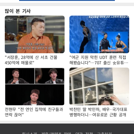
많이 본 기사
"서장훈, 28억에 산 서초 건물
"여군 지원 막힌 UDT 훈련 직접
450억에 매물로"
해봤습니다"…707 출신 女유튜버
'완벽 소화'
전현무 "전 연인 집착에 친구들과
박찬민 딸 박민하, 배우·국가대표
연락 끊어"
병행하더니…여유로운 근황 공개