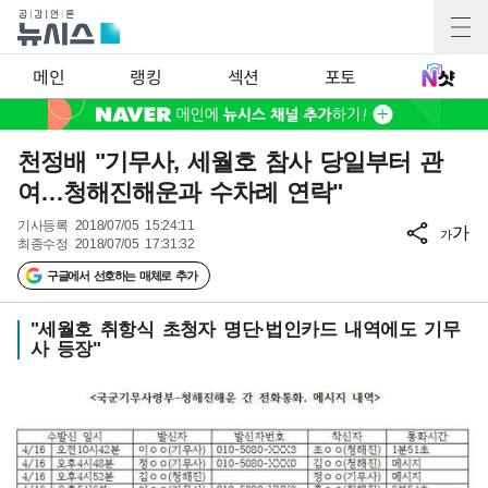
메인
랭킹
섹션
포토
천정배 "기무사, 세월호 참사 당일부터 관
여…청해진해운과 수차례 연락"
기사등록
2018/07/05 15:24:11
가
가
최종수정
2018/07/05 17:31:32
구글에서 선호하는 매체로 추가
"세월호 취항식 초청자 명단·법인카드 내역에도 기무
사 등장"