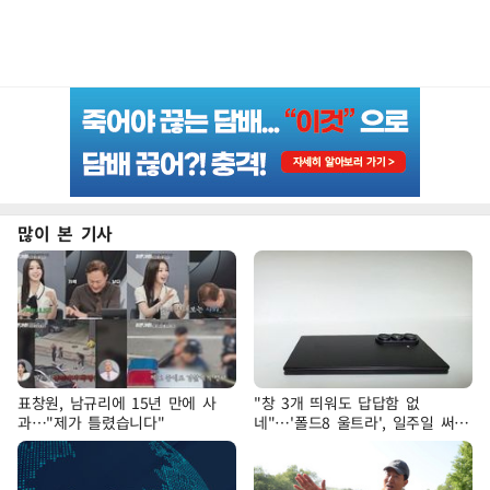
많이 본 기사
표창원, 남규리에 15년 만에 사
"창 3개 띄워도 답답함 없
과…"제가 틀렸습니다"
네"…'폴드8 울트라', 일주일 써보
니