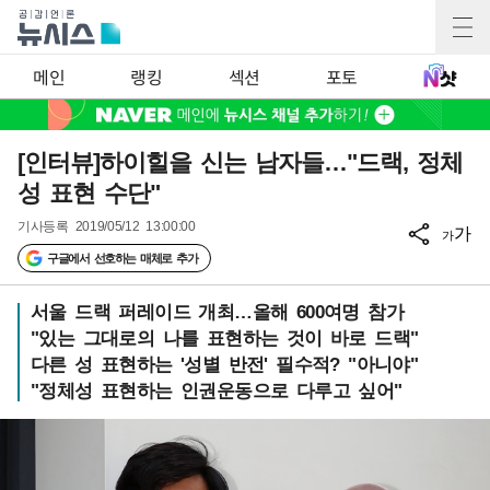
메인
랭킹
섹션
포토
[인터뷰]하이힐을 신는 남자들…"드랙, 정체
성 표현 수단"
기사등록
2019/05/12 13:00:00
가
가
구글에서 선호하는 매체로 추가
서울 드랙 퍼레이드 개최…올해 600여명 참가
"있는 그대로의 나를 표현하는 것이 바로 드랙"
다른 성 표현하는 '성별 반전' 필수적? "아니야"
"정체성 표현하는 인권운동으로 다루고 싶어"