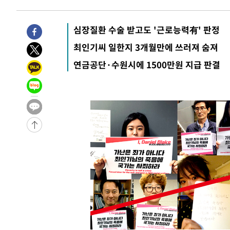
-6387초 전 >
[속보]산업장관 "李정부, 원전 반대 안해…안정 전력 위해
-5084초 전 >
[속보]경찰, '홍명보 선임 논란' 대한축구협회·축구회관 
심장질환 수술 받고도 '근로능력有' 판정
-31307초 전 >
[속보]합참 "北 발사체는 단거리탄도미사일…감시·경계
최인기씨 일한지 3개월만에 쓰러져 숨져
화"
-31055초 전 >
日방위성, 北이 동해로 쏜 발사체는 탄도미사일 가능성
연금공단·수원시에 1500만원 지급 판결
-29485초 전 >
[속보] SKT, 에이닷 서비스 장애 발생…"원인 파악 중"
-28891초 전 >
[속보]합참 "북, 동해상으로 미상 발사체 발사"
-28287초 전 >
'낮 최고 39도' 불볕더위…한밤 열대야도 계속[내일날씨]
-28246초 전 >
[속보]7~9일 프로야구 3연전도 폭염 취소…11일 재개
-27908초 전 >
"韓 외환시장 개입 관측 배경엔 美의 대한국 무역적자 있
-27735초 전 >
'월드컵 탈락 후폭풍' 축구협회…초유의 압수수색에 '충격
-27575초 전 >
서울 낮 37.9도, 올여름 최고치 경신…영등포 순간 '40도
-27137초 전 >
[속보]종합특검, 대검 추가 압수수색…내란 중요임무종사
-23232초 전 >
[속보]코스닥, 800p 회복…0.26% 오른 801.67 마감
-23162초 전 >
[속보]코스피, 301.88포인트(4.58%) 내린 6296.38 마
-23027초 전 >
[속보]원·달러 환율, 0.7원 내린 1423.8원 마감
-20626초 전 >
"여기 떨어졌다"…다누리, 스페이스X 로켓 달 충돌 흔적