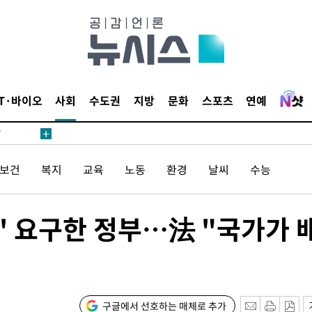
어"
IT·바이오
사회
수도권
지방
문화
스포츠
연예
·당황'
'
 혐의
/보건
복지
교육
노동
환경
날씨
수능
감
' 요구한 정부…法 "국가가 
 포착
라하라 격파
꺾인다"
 위협"
구글에서 선호하는 매체로 추가
수용할까