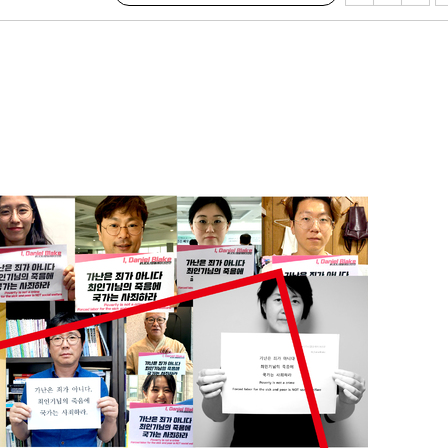
 불가피"
등 압수수색
태세 강
어"
·당황'
'
 혐의
감
 포착