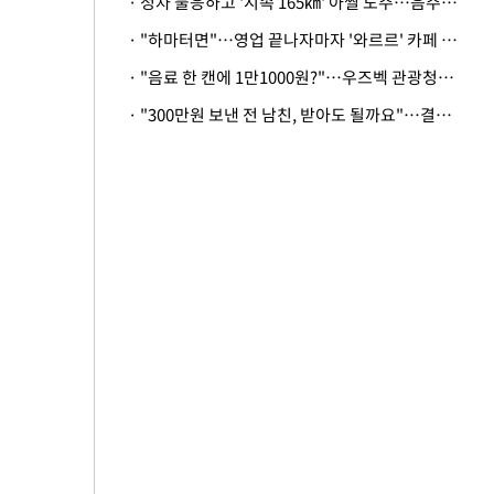
· 정차 불응하고 '시속 165㎞' 아찔 도주…음주운전자 체포
· "하마터면"…영업 끝나자마자 '와르르' 카페 테라스 덮친 대리석 외벽
· "음료 한 캔에 1만1000원?"…우즈벡 관광청까지 나섰다, 유튜버 폭로 후폭풍
· "300만원 보낸 전 남친, 받아도 될까요"…결혼 앞둔 예비신부의 뜻밖 고충