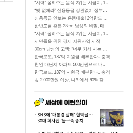
SNS에 '대통령 살해' 협박글…
30대 회사원 '불구속 송치'