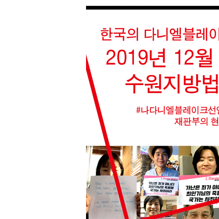
-17671초 전 >
손흥민, 5경기 연속골 실패…LAFC는 승부차기 끝 과달
-10272초 전 >
내일까지 39도 '펄펄'…기상청 "태풍 지나며 폭염 잠시 
-9909초 전 >
트럼프, 한국계 진보 주지사 후보 맹공…"공산주의가 최대
-9887초 전 >
"美간섭에 합의 지연"…트럼프, '이란 호르무즈 통제권' 
-6407초 전 >
[속보]산업장관 "李정부, 원전 반대 안해…안정 전력 위해
-5104초 전 >
[속보]경찰, '홍명보 선임 논란' 대한축구협회·축구회관 