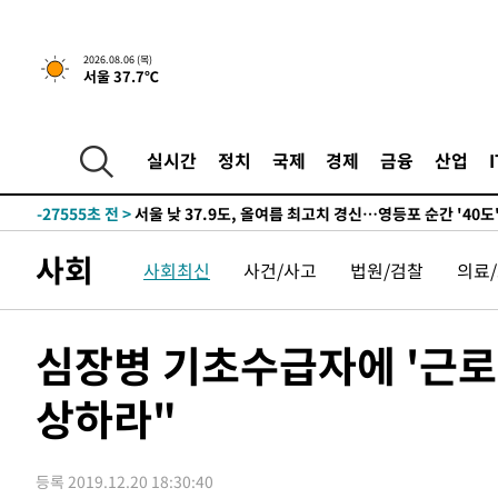
-29465초 전 >
[속보] SKT, 에이닷 서비스 장애 발생…"원인 파악 중"
-28871초 전 >
[속보]합참 "북, 동해상으로 미상 발사체 발사"
2026.08.06 (목)
서울 37.7℃
-28267초 전 >
'낮 최고 39도' 불볕더위…한밤 열대야도 계속[내일날씨]
-28226초 전 >
[속보]7~9일 프로야구 3연전도 폭염 취소…11일 재개
-27888초 전 >
"韓 외환시장 개입 관측 배경엔 美의 대한국 무역적자 있
실시간
정치
국제
경제
금융
산업
-27715초 전 >
'월드컵 탈락 후폭풍' 축구협회…초유의 압수수색에 '충격
-27555초 전 >
서울 낮 37.9도, 올여름 최고치 경신…영등포 순간 '40도
-27117초 전 >
[속보]종합특검, 대검 추가 압수수색…내란 중요임무종사
사회
사회최신
사건/사고
법원/검찰
의료
-23212초 전 >
[속보]코스닥, 800p 회복…0.26% 오른 801.67 마감
-23142초 전 >
[속보]코스피, 301.88포인트(4.58%) 내린 6296.38 마
-23007초 전 >
[속보]원·달러 환율, 0.7원 내린 1423.8원 마감
심장병 기초수급자에 '근로
-20606초 전 >
"여기 떨어졌다"…다누리, 스페이스X 로켓 달 충돌 흔적
상하라"
-17651초 전 >
손흥민, 5경기 연속골 실패…LAFC는 승부차기 끝 과달
-10252초 전 >
내일까지 39도 '펄펄'…기상청 "태풍 지나며 폭염 잠시 
-9889초 전 >
트럼프, 한국계 진보 주지사 후보 맹공…"공산주의가 최대
등록 2019.12.20 18:30:40
-9867초 전 >
"美간섭에 합의 지연"…트럼프, '이란 호르무즈 통제권' 