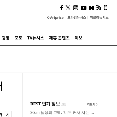
의견, 국토부·LH에 충실히
전달할 것"
K-Artprice
프라임뉴시스
위클리뉴시스
광장
포토
TV뉴시스
제휴 콘텐츠
제보
배