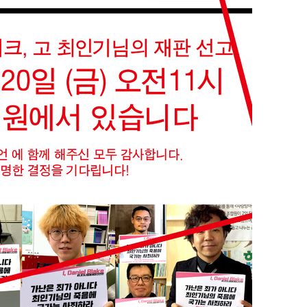
라하라 격파
꺾인다"
 위협"
수용할까
 불가피"
등 압수수색