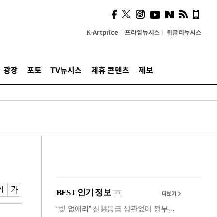
시, 스마트폰 액세서리에
NFC 더했다
K-Artprice
프라임뉴시스
위클리뉴시스
광장
포토
TV뉴시스
제휴 콘텐츠
제보