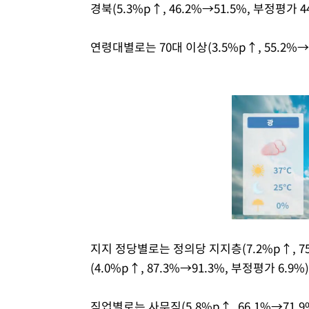
경북(5.3%p↑, 46.2%→51.5%, 부정평가
연령대별로는 70대 이상(3.5%p↑, 55.2%
지지 정당별로는 정의당 지지층(7.2%p↑, 75
(4.0%p↑, 87.3%→91.3%, 부정평가 6.9
직업별로는 사무직(5.8%p↑, 66.1%→71.9%,