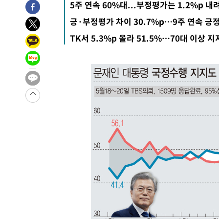
5주 연속 60%대...부정평가는 1.2%p 내려
-28063초 전 >
[속보] 7월 중국 수출 23.9%↑ 수입 27.5%↑…무역총
긍·부정평가 차이 30.7%p…9주 연속 긍
25.3%↑
-25223초 전 >
[속보]'채상병 순직 책임' 임성근, 항소심도 징역 3년
TK서 5.3%p 올라 51.5%…70대 이상 지
-25089초 전 >
[속보]종합특검, '관저이전 봐주기 감사' 유병호 구속기소
-21689초 전 >
민주 콩고 에볼라환자 4천명 돌파, 4053명 발생 1850명
-20939초 전 >
[속보]'300억원대 사기 혐의' 차가원 대표 구속 송치
-20133초 전 >
"미 전국적 살모네라 식중독 원인은 멕시코산 할라피뇨"--
-18646초 전 >
[속보]경찰·노동부, HL만도 평택사업장 끼임 사망 관련
-18527초 전 >
[속보]합수본, '투표율 허위 입력' 중앙·서울·경기도 선관
압수수색
-18282초 전 >
[속보]원·달러 환율, 오전 9시 1423.8원
-18078초 전 >
[속보]삼성전자·SK하이닉스 동반 강보합…1%대 상승 
-18064초 전 >
[속보]코스닥, 5.95포인트(0.74%) 상승한 807.62개장
-18032초 전 >
[속보]코스피, 6300선 재탈환…1.09% 오른 6365.07 
-15197초 전 >
시리아 다마스쿠스 교외에서 미니버스 폭발.. 14명 부상, 
태
-14495초 전 >
입추에도 극한더위…서울 낮 39도 '폭염중대경보'
-9459초 전 >
이란, 호르무즈서 "적국 목표물들"과 대치로 남부 케슘섬
례 큰 폭발음
-8174초 전 >
[속보]美, 폴리실리콘 수입 규제…파생제품 15% 관세, 12