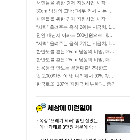
옥상 '쓰레기 테러' 범인 잡았는
데…과태료 3만원 처분에 숙박업
주 허탈