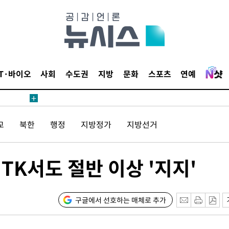
 사망
 CDC
 압수수색
IT·바이오
사회
수도권
지방
문화
스포츠
연예
위 등 9곳
출발
교
북한
행정
지방정가
지방선거
개장
3명은 중
TK서도 절반 이상 '지지'
에서 두차
0일 후 발
구글에서 선호하는 매체로 추가