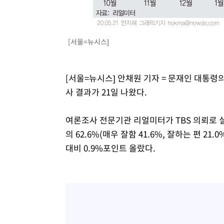
효
-6325초 전 >
[속보]트럼프, 美 원정출산 금지 행정명령 서명
-4025초 전 >
[속보] 뉴욕증시, 일제 하락 마감…나스닥 0.06%↓
[서울=뉴시스]
[서울=뉴시스] 안채원 기자 = 문재인 대통령
사 결과가 21일 나왔다.
여론조사 전문기관 리얼미터가 TBS 의뢰로 실시
의 62.6%(매우 잘함 41.6%, 잘하는 편 
대비 0.9%포인트 올랐다.