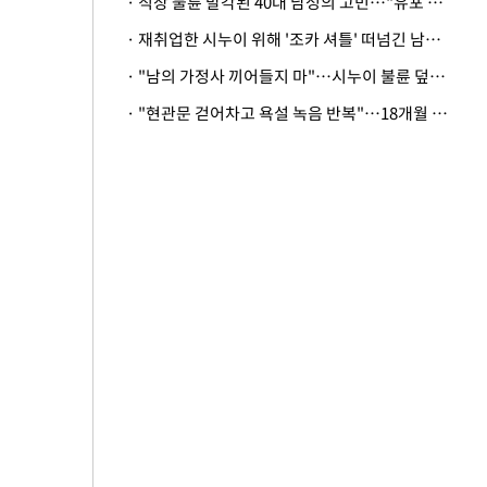
· 직장 불륜 발각된 40대 남성의 고민…"유포 동료 명예훼손·협박죄 고소 가능할까"
· 재취업한 시누이 위해 '조카 셔틀' 떠넘긴 남편…아내 "난 못한다"
· "남의 가정사 끼어들지 마"…시누이 불륜 덮으려는 남편에 억울한 아내
· "현관문 걷어차고 욕설 녹음 반복"…18개월 아기 키우는 집 뒤흔든 '앞집의 비극'