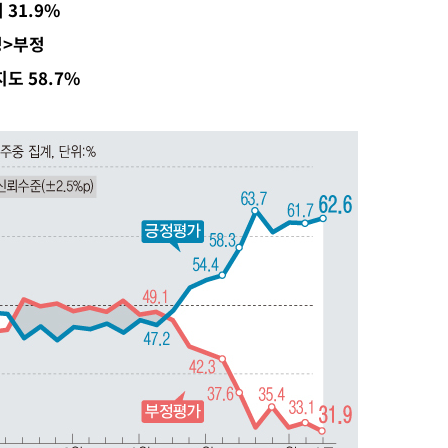
 31.9%
액
정>부정
지도 58.7%
 사망
 CDC
 압수수색
위 등 9곳
출발
개장
3명은 중
에서 두차
0일 후 발