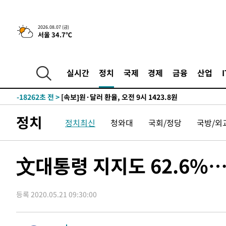
-25069초 전 >
[속보]종합특검, '관저이전 봐주기 감사' 유병호 구속기소
-21669초 전 >
민주 콩고 에볼라환자 4천명 돌파, 4053명 발생 1850명
2026.08.07 (금)
서울 34.7℃
-20919초 전 >
[속보]'300억원대 사기 혐의' 차가원 대표 구속 송치
-20113초 전 >
"미 전국적 살모네라 식중독 원인은 멕시코산 할라피뇨"--
-18626초 전 >
[속보]경찰·노동부, HL만도 평택사업장 끼임 사망 관련
실시간
정치
국제
경제
금융
산업
-18507초 전 >
[속보]합수본, '투표율 허위 입력' 중앙·서울·경기도 선관
압수수색
-18262초 전 >
[속보]원·달러 환율, 오전 9시 1423.8원
-18058초 전 >
[속보]삼성전자·SK하이닉스 동반 강보합…1%대 상승 
정치
정치최신
청와대
국회/정당
국방/외
-18044초 전 >
[속보]코스닥, 5.95포인트(0.74%) 상승한 807.62개장
-18012초 전 >
[속보]코스피, 6300선 재탈환…1.09% 오른 6365.07 
-15177초 전 >
시리아 다마스쿠스 교외에서 미니버스 폭발.. 14명 부상, 
文대통령 지지도 62.6%…
태
-14475초 전 >
입추에도 극한더위…서울 낮 39도 '폭염중대경보'
-9439초 전 >
이란, 호르무즈서 "적국 목표물들"과 대치로 남부 케슘섬
례 큰 폭발음
등록 2020.05.21 09:30:00
-8154초 전 >
[속보]美, 폴리실리콘 수입 규제…파생제품 15% 관세, 12
효
-6305초 전 >
[속보]트럼프, 美 원정출산 금지 행정명령 서명
-4005초 전 >
[속보] 뉴욕증시, 일제 하락 마감…나스닥 0.06%↓