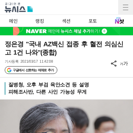
메인
랭킹
섹션
포토
정은경 "국내 AZ백신 접종 후 혈전 의심신
고 1건 나와"(종합)
기사등록
2021/03/17 11:42:08
가
가
구글에서 선호하는 매체로 추가
질병청, 오후 부검 육안소견 등 설명
피해조사반, 다른 사인 가능성 무게