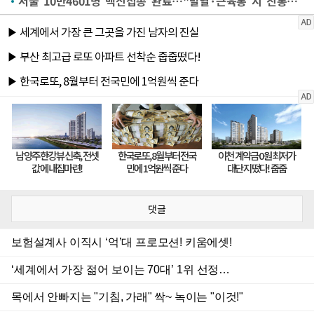
서울 10만4601명 백신접종 완료…"발열·근육통 시 진통제 복용"
댓글