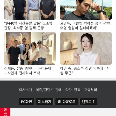
''9440억 재산분할 앞둔' 노소영
고영욱, 이번엔 박하선 공격…"류
관장, 최수종 옆 깜짝 근황
수영 열심히 일해야겠네"
김제동, 방송 뜸하더니…이문세·
하영 측, 증조부 친일 의혹에 "사
노사연과 전시회서 포착
실 무근"
회사소개
제휴/컨텐츠 판매
약관·정책
고충처리
PC화면
제보하기
앱 다운로드
맨위로↑
광
COPYRIGHTⓒ
NEWSIS
ALL RIGHTS RESERVED.
고
삭