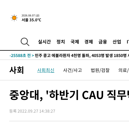
2026.08.07 (금)
서울 35.0℃
-7924초 전 >
[속보] 뉴욕증시, 일제 하락 마감…나스닥 0.06%↓
-31962초 전 >
[속보] 7월 중국 수출 23.9%↑ 수입 27.5%↑…무역총
25.3%↑
-29122초 전 >
[속보]'채상병 순직 책임' 임성근, 항소심도 징역 3년
실시간
정치
국제
경제
금융
산업
-28988초 전 >
[속보]종합특검, '관저이전 봐주기 감사' 유병호 구속기소
-25588초 전 >
민주 콩고 에볼라환자 4천명 돌파, 4053명 발생 1850명
-24838초 전 >
[속보]'300억원대 사기 혐의' 차가원 대표 구속 송치
사회
사회최신
사건/사고
법원/검찰
의료
-24032초 전 >
"미 전국적 살모네라 식중독 원인은 멕시코산 할라피뇨"--
-22545초 전 >
[속보]경찰·노동부, HL만도 평택사업장 끼임 사망 관련
-22426초 전 >
[속보]합수본, '투표율 허위 입력' 중앙·서울·경기도 선관
중앙대, '하반기 CAU 직
압수수색
-22181초 전 >
[속보]원·달러 환율, 오전 9시 1423.8원
-21977초 전 >
[속보]삼성전자·SK하이닉스 동반 강보합…1%대 상승 
등록 2022.09.27 14:38:27
-21963초 전 >
[속보]코스닥, 5.95포인트(0.74%) 상승한 807.62개장
-21931초 전 >
[속보]코스피, 6300선 재탈환…1.09% 오른 6365.07 
-19096초 전 >
시리아 다마스쿠스 교외에서 미니버스 폭발.. 14명 부상, 