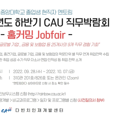
에서 두차
20일 후
액
 사망
 CDC
 압수수색
위 등 9곳
출발