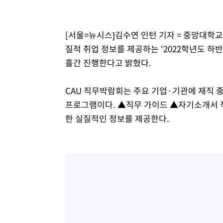
-21931초 전 >
[속보]코스피, 6300선 재탈환…1.09% 오른 6365.07 
-19096초 전 >
시리아 다마스쿠스 교외에서 미니버스 폭발.. 14명 부상, 
[서울=뉴시스]김수연 인턴 기자 = 중앙대학
태
-18394초 전 >
입추에도 극한더위…서울 낮 39도 '폭염중대경보'
질적 취업 정보를 제공하는 '2022학년도 하반기
-13358초 전 >
이란, 호르무즈서 "적국 목표물들"과 대치로 남부 케슘섬
흘간 진행한다고 밝혔다.
례 큰 폭발음
-12073초 전 >
[속보]美, 폴리실리콘 수입 규제…파생제품 15% 관세, 1
발효
-10224초 전 >
[속보]트럼프, 美 원정출산 금지 행정명령 서명
CAU 직무박람회는 주요 기업·기관에 재직 
-7924초 전 >
[속보] 뉴욕증시, 일제 하락 마감…나스닥 0.06%↓
프로그램이다. ▲직무 가이드 ▲자기소개서 
한 실질적인 정보를 제공한다.