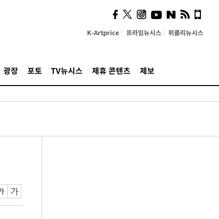
K-Artprice
프라임뉴시스
위클리뉴시스
광장
포토
TV뉴시스
제휴 콘텐츠
제보