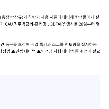
방은희, 母 고독사에 오열 
1
틀 만에 발견"
개장
3명은 중
교(총장 박상규)가 하반기 채용 시즌에 대비해 학생들에게 실
"바지 벗고 앞뒤로 돌아야
2
서아, 기쁨조 검사 수치심
 CAU 직무박람회-홈커밍 JOBFAIR' 행사를 28일부터 열
에서 두차
김지수, '여행사 대표' 변
3
20일 후
니…"
중인 동문을 초청해 취업 특강과 소그룹 멘토링을 실시하는
"여군 지원 막힌 UDT 훈
4
작성법 ▲면접 대비법 ▲인적성 시험 대비법 등 취업에 필요
다"…707 출신 女유튜버 
"신약 찾자"…정부 과제로
5
바이오
한화큐셀·OCI, 美 수입
6
격제 도입에…"공정 경쟁
영"
"46세 맞아?" 바다를 '핫
7
닝…유산소 운동 효과 '톡