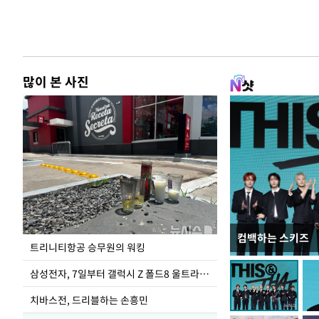
많이 본 사진
컴백하는 스키즈
입추 코앞인데 전
트리니티항공 승무원의 워킹
삼성전자, 7일부터 갤럭시 Z 폴드8 울트라·폴드8·플립8 출시
치바스전, 드리블하는 손흥민