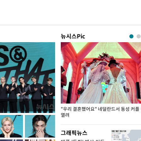
뉴시스Pic
국엔 찜통 더위
"우리 결혼했어요" 네덜란드서 동성 커플
열려
그래픽뉴스