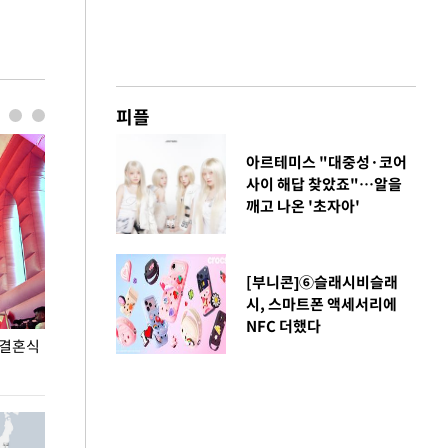
피플
아르테미스 "대중성·코어
사이 해답 찾았죠"…알을
깨고 나온 '초자아'
[부니콘]⑥슬래시비슬래
시, 스마트폰 액세서리에
NFC 더했다
 결혼식
폭염으로 멈춘 프로야구… 발걸음 돌리는 팬들
이 대통령, '청
총력 대응'