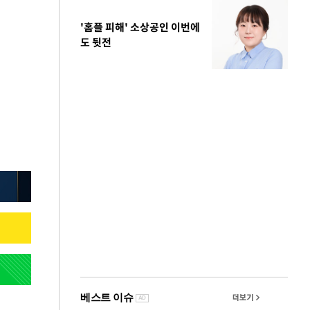
'홈플 피해' 소상공인 이번에
도 뒷전