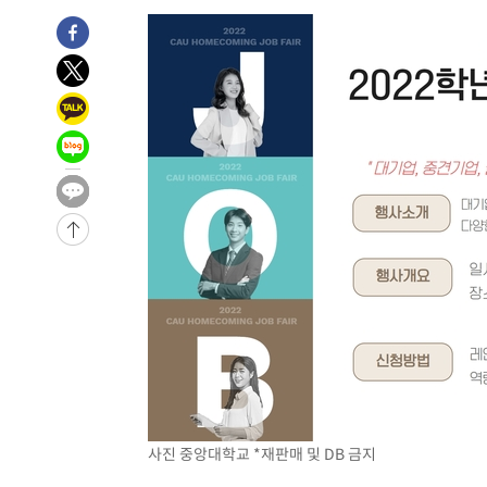
태
-18394초 전 >
입추에도 극한더위…서울 낮 39도 '폭염중대경보'
-13358초 전 >
이란, 호르무즈서 "적국 목표물들"과 대치로 남부 케슘섬
례 큰 폭발음
-12073초 전 >
[속보]美, 폴리실리콘 수입 규제…파생제품 15% 관세, 1
발효
-10224초 전 >
[속보]트럼프, 美 원정출산 금지 행정명령 서명
-7924초 전 >
[속보] 뉴욕증시, 일제 하락 마감…나스닥 0.06%↓
-31962초 전 >
[속보] 7월 중국 수출 23.9%↑ 수입 27.5%↑…무역총
25.3%↑
-29122초 전 >
[속보]'채상병 순직 책임' 임성근, 항소심도 징역 3년
-28988초 전 >
[속보]종합특검, '관저이전 봐주기 감사' 유병호 구속기소
-25588초 전 >
민주 콩고 에볼라환자 4천명 돌파, 4053명 발생 1850명
-24838초 전 >
[속보]'300억원대 사기 혐의' 차가원 대표 구속 송치
-24032초 전 >
"미 전국적 살모네라 식중독 원인은 멕시코산 할라피뇨"--
-22545초 전 >
[속보]경찰·노동부, HL만도 평택사업장 끼임 사망 관련
-22426초 전 >
[속보]합수본, '투표율 허위 입력' 중앙·서울·경기도 선관
압수수색
-22181초 전 >
[속보]원·달러 환율, 오전 9시 1423.8원
-21977초 전 >
[속보]삼성전자·SK하이닉스 동반 강보합…1%대 상승 
사진 중앙대학교 *재판매 및 DB 금지
-21963초 전 >
[속보]코스닥, 5.95포인트(0.74%) 상승한 807.62개장