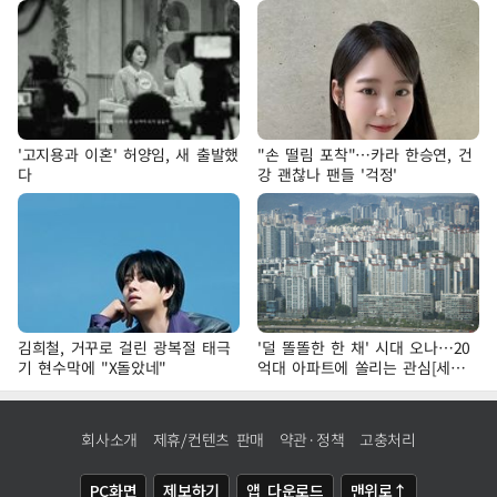
'고지용과 이혼' 허양임, 새 출발했
"손 떨림 포착"…카라 한승연, 건
다
강 괜찮나 팬들 '걱정'
김희철, 거꾸로 걸린 광복절 태극
'덜 똘똘한 한 채' 시대 오나…20
기 현수막에 "X돌았네"
억대 아파트에 쏠리는 관심[세제
개편, 그 이후②]
회사소개
제휴/컨텐츠 판매
약관·정책
고충처리
PC화면
제보하기
앱 다운로드
맨위로↑