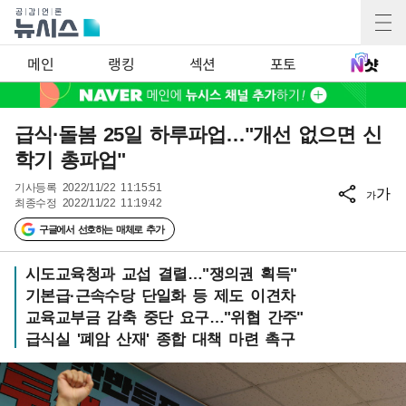
메인
랭킹
섹션
포토
급식·돌봄 25일 하루파업…"개선 없으면 신
학기 총파업"
기사등록
2022/11/22 11:15:51
가
가
최종수정
2022/11/22 11:19:42
구글에서 선호하는 매체로 추가
시도교육청과 교섭 결렬…"쟁의권 획득"
기본급·근속수당 단일화 등 제도 이견차
교육교부금 감축 중단 요구…"위협 간주"
급식실 '폐암 산재' 종합 대책 마련 촉구