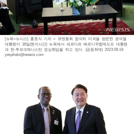
[뉴욕=뉴시스] 홍효식 기자 = 유엔총회 참석차 미국을 방문한 윤석열
대통령이 18일(현지시간) 뉴욕에서 세르다르 베르디무함메도프 대통령
과 한-투르크메니스탄 정상회담을 하고 있다. (공동취재) 2023.09.19.
yesphoto@newsis.com