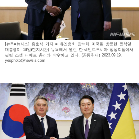
[뉴욕=뉴시스] 홍효식 기자 = 유엔총회 참석차 미국을 방문한 윤석열
대통령이 18일(현지시간) 뉴욕에서 열린 한-세인트루시아 정상회담에서
필립 조셉 피에르 총리와 악수하고 있다. (공동취재) 2023.09.19.
yesphoto@newsis.com