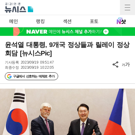
메인
랭킹
섹션
포토
윤석열 대통령, 9개국 정상들과 릴레이 정상
회담 [뉴시스Pic]
기사등록
2023/09/19 09:51:47
가
가
최종수정
2023/09/19 10:22:05
구글에서 선호하는 매체로 추가