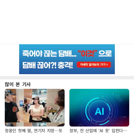
많이 본 기사
정웅인 첫째 딸, 연기자 지망…또
정부, 전 산업에 'AI 옷' 입힌다…