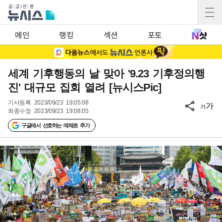
메인
랭킹
섹션
포토
세계 기후행동의 날 맞아 '9.23 기후정의행
진' 대규모 집회 열려 [뉴시스Pic]
기사등록
2023/09/23 19:05:08
가
가
최종수정
2023/09/23 19:08:05
구글에서 선호하는 매체로 추가