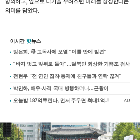
항의하고, 앞으로 다가올 우려스런 미래를 상징한다는
의미를 담았다.
이시간
핫
뉴스
방은희, 母 고독사에 오열 "이틀 만에 발견"
"바지 벗고 앞뒤로 돌아"…탈북민 회상한 기쁨조 검사
전현무 "전 연인 집착·통제에 친구들과 연락 끊겨"
박민하, 배우·사격 국대 병행하더니…근황이