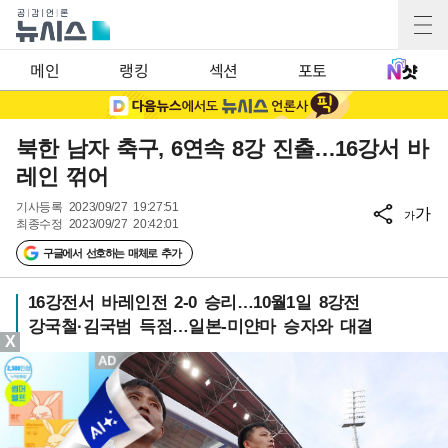
메인
랭킹
섹션
포토
북한 남자 축구, 6연속 8강 진출…16강서 바
레인 꺾어
기사등록
2023/09/27 19:27:51
가
가
최종수정
2023/09/27 20:42:01
구글에서 선호하는 매체로 추가
16강전서 바레인전 2-0 승리…10월1일 8강전
강국철·김국범 득점…일본-미얀마 승자와 대결
X