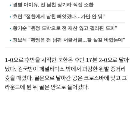
결별 아이유, 전 남친 장기하 직접 소환
효린 "절친에게 남친 빼앗겼다…가만 안 둬"
황기순 "원정 도박으로 전 재산 잃고 필리핀 도피"
정보석 "황정음 전 남편 서글서글…잘 살길 바랐는데"
1-0으로 후반을 시작한 북한은 후반 17분 2-0으로 달아
났다. 김국범이 페널티박스 밖에서 과감한 왼발 중거리
슛을 때렸다. 골문으로 날아간 공은 크로스바에 맞고 그
라운드에 튄 뒤 골문 안으로 들어갔다.