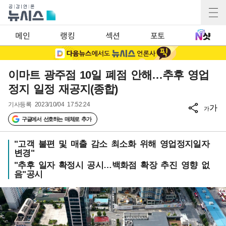
메인
랭킹
섹션
포토
이마트 광주점 10일 폐점 안해…추후 영업
정지 일정 재공지(종합)
기사등록
2023/10/04 17:52:24
가
가
구글에서 선호하는 매체로 추가
"고객 불편 및 매출 감소 최소화 위해 영업정지일자
변경"
"추후 일자 확정시 공시…백화점 확장 추진 영향 없
음"공시