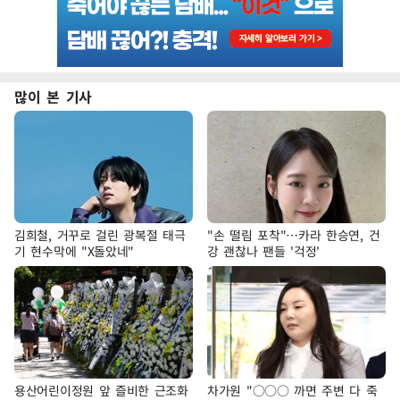
많이 본 기사
김희철, 거꾸로 걸린 광복절 태극
"손 떨림 포착"…카라 한승연, 건
기 현수막에 "X돌았네"
강 괜찮나 팬들 '걱정'
용산어린이정원 앞 즐비한 근조화
차가원 "○○○ 까면 주변 다 죽