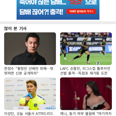
많이 본 기사
한정수 "황정민 선배만 피해…떳
LAFC 손흥민, 리그스컵 톨루카전
떳하면 신분 공개하라"
선발 출격…득점포 재가동 도전
이강인, 오늘 서울서 AT마드리드
제니, 동거 여부 물음에 "여기까지