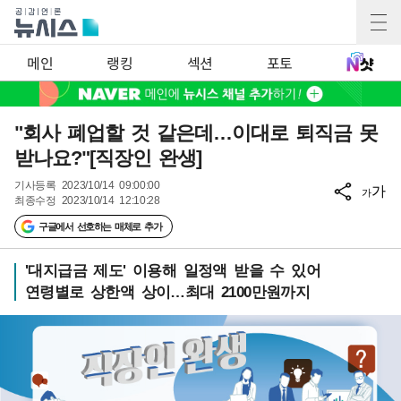
메인
랭킹
섹션
포토
"회사 폐업할 것 같은데…이대로 퇴직금 못
받나요?"[직장인 완생]
기사등록
2023/10/14 09:00:00
가
가
최종수정
2023/10/14 12:10:28
구글에서 선호하는 매체로 추가
'대지급금 제도' 이용해 일정액 받을 수 있어
연령별로 상한액 상이…최대 2100만원까지