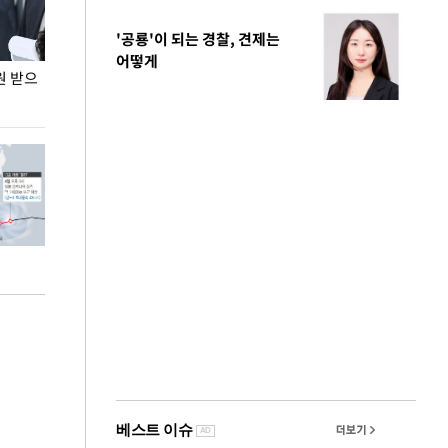
'공룡'이 되는 경찰, 견제는
어떻게
원 받으
정동영, 조현 '이상주의' 발언에 "이상이 있어야
장동혁 "李 대
현실 바꿔"
하다"