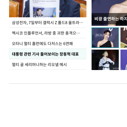
비광 출연하는 하
이재명 대통령, 
삼성전자, 7일부터 갤럭시 Z 폴드8 울트라·폴드8·플립8 출시
선 다해 강구해야
멕시코 인플루언서, 라방 중 괴한 총격으로 사망
오타니 멀티 홈런에도 다저스는 6연패
대통령 관련 기사 들어보이는 장동혁 대표
멀티 골 세리머니하는 리오넬 메시