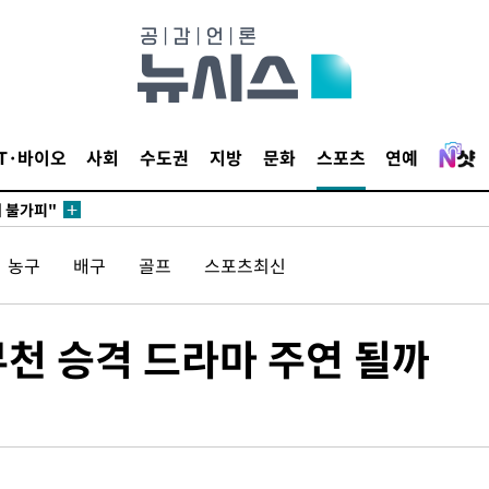
무부 대변인
꺾인다"
 위협"
IT·바이오
사회
수도권
지방
문화
스포츠
연예
 수용할까
해 불가피"
등 압수수
농구
배구
골프
스포츠최신
월 중 예
부천 승격 드라마 주연 될까
장