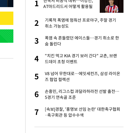
재
한국서 비공식 데뷔…이강인,
1
1
AT마드리드서 어떻게 활용될
까
서글서글한 인상이
기록적 폭염에 멈춰선 프로야구, 주말 경기
2
2
취소 가능성도
입힌다…AI 로봇 연
폭염 속 흔들렸던 에이스들…경기 취소로 한
3
3
숨 돌린다
"짝짝이 눈 탈출"
"치킨 먹고 KIA 경기 보러 간다" 교촌, 브랜
4
4
드데이 초청 이벤트
이 안 된다"
V8 넘어 무한대로…에잇세컨즈, 삼성 라이온
5
5
즈 협업 컬렉션
 원전 반대 안해…안
손흥민, 리그스컵 과달라하라전 선발 출전…
6
6
5경기 연속골 조준
, 들이받은 승합차
[속보]경찰, '홍명보 선임 논란' 대한축구협회
7
7
·축구회관 등 압수수색