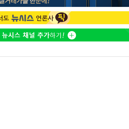
황기순 "원정 도박으로 전 
1
산 잃고 필리핀 도피"
구축
정보석 "황정음 전 남편 
2
마감 다우
었는데…"
" 취임 3
정부, 전 산업에 'AI 옷' 
3
무부 대변인
1000대 보급 추진
최준희, 또 성형수술 예고 
4
바다, 워터밤 공개저격 "말
5
[속보]산업장관 "李정부,
6
정 전력 위해 불가피"
고속도로서 화물차 낙하물
7
동승자 사망