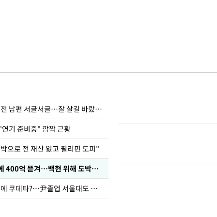
정보석 "황정음 전 남편 서글서글…잘 살길 바랐는데"
"연기 준비중" 깜짝 근황
도박으로 전 재산 잃고 필리핀 도피"
차가원 "MC몽에 400억 뜯겨…백현 위해 도박빚 갚아줘"
유승민 "육사 탓에 쿠데타?…尹졸업 서울대도 없애나"