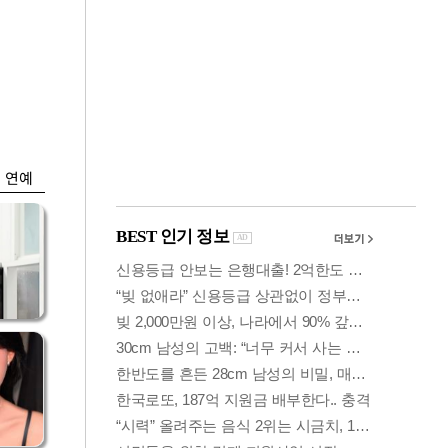
금융
익
코스피, 장중 6300
…
선 붕괴…또 매도사
이드카
연예