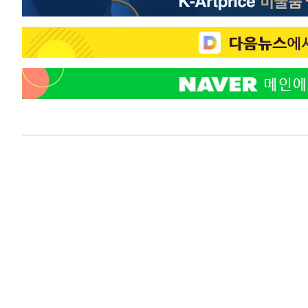
-11213초 전 >
서울 낮 39도 '폭염중대경보'…40도 관측 가능성도
-8575초 전 >
미 워싱턴주 스포캔 시의 통제불능 3개 산불, 방화선 일부 
-748초 전 >
[속보] 호르무즈 해협 이란-오만 협상 기대속 뉴욕증시 혼조 
0.49%↑
14분 전 >
[속보] 이란 대통령 "지금 최고지도자와 소통하기가 매우 어려워
년 인터뷰
4시간 전 >
[속보] "이란-오만, 호르무즈 해협 통행 항로 합의" 이란 외