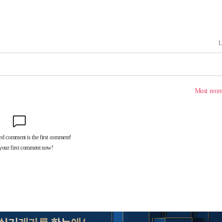
구축
마감 다우
" 취임 3
무부 대변인
꺾인다"
 위협"
 수용할까
해 불가피"
등 압수수
월 중 예
장