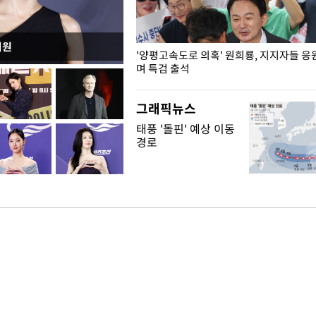
지원
"수사·기소 분리 관련 대비책 최
'양평고속도로 의혹' 원희룡, 지지자들 응
"
며 특검 출석
그래픽뉴스
태풍 '돌핀' 예상 이동
경로