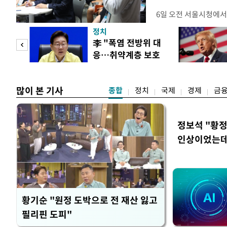
6일 오전 서울시청에서
대토론회'에서는 정부
정치
이어졌다. 이날 토론회
 놀
李 "폭염 전방위 대
택자와 무주택 청년, 
응…취약계층 보호
리에이터 등 50여 명이
 첫
강화"
개사로 일하고 있다는 
택
많이 본 기사
종합
정치
국제
경제
금
정보석 "황정
인상이었는데
황기순 "원정 도박으로 전 재산 잃고
필리핀 도피"