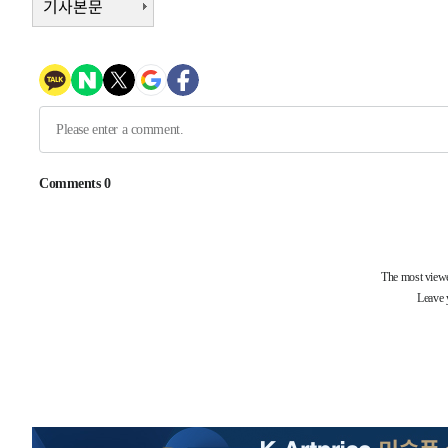
기사본문
-8575초 전 >
미 워싱턴주 스포캔 시의 통제불능 3개 산불, 방화선 일부 
-748초 전 >
[속보] 호르무즈 해협 이란-오만 협상 기대속 뉴욕증시 혼조 
0.49%↑
14분 전 >
[속보] 이란 대통령 "지금 최고지도자와 소통하기가 매우 어려워
년 인터뷰
4시간 전 >
[속보] "이란-오만, 호르무즈 해협 통행 항로 합의" 이란 외
-25420초 전 >
내일까지 39도 '펄펄'…기상청 "태풍 지나며 폭염 잠시 
-25057초 전 >
트럼프, 한국계 진보 주지사 후보 맹공…"공산주의가 최대
-25035초 전 >
"美간섭에 합의 지연"…트럼프, '이란 호르무즈 통제권'
-21555초 전 >
[속보]산업장관 "李정부, 원전 반대 안해…안정 전력 위
-20252초 전 >
[속보]경찰, '홍명보 선임 논란' 대한축구협회·축구회관 
색
-19639초 전 >
[속보]산업장관 "美무역법 제301조 과잉생산 결과 발표 8
상
-19432초 전 >
[속보]코스피 매도사이드카 발동…4%대 급락
-18704초 전 >
[속보]전남광주 초대 시민추천 부시장에 백승주·윤난실
-16265초 전 >
서울 열대야 15일째 지속…비공식 '초열대야' 30도 넘어
-14832초 전 >
[속보]코스닥, 2.15포인트(0.27%) 내린 797.44 출발
-14815초 전 >
[속보]코스피, 119.51포인트(1.81%) 내린 6478.75 개
-11262초 전 >
6월 경상수지 497.3억 달러…두 달 연속 사상 최대