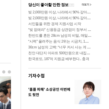
기자수첩
'홈플 피해' 소상공인 이번에
도 뒷전