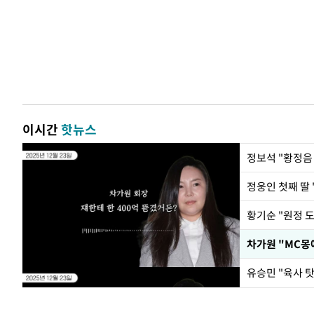
이시간
핫뉴스
정웅인 첫째 딸 
황기순 "원정 