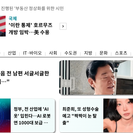
 진행된 '부동산 정상화를 위한 시민
의 세제개편안에 대한 불만과 지적이
국제
경제
에는 보유 주택에 거주하지 않는 1주
'이란 통제' 호르무즈
산업장관 "영업
민간임대사업자 등 시민과 전문가, 크
개방 임박…美 수용
N% 성과급 반대
 참석했다. 잠실에서 21년째 공인중
할까
자본주의 저해"
박준씨는 "세제개편으로 인해 고가 주
융
산업
IT·바이오
사회
수도권
지방
문화
스포츠
음 전 남편 서글서글한
…"
정부, 전 산업에 'AI
최준희, 또 성형수술
옷' 입힌다…AI 로봇
예고 "짝짝이 눈 탈
연 1000대 보급 추
출"
진