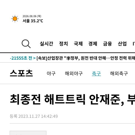
2026.08.06 (목)
서울 35.2℃
4시간 전 >
[속보] "이란-오만, 호르무즈 해협 통행 항로 합의" 이란 외
-25420초 전 >
내일까지 39도 '펄펄'…기상청 "태풍 지나며 폭염 잠시 
-25057초 전 >
트럼프, 한국계 진보 주지사 후보 맹공…"공산주의가 최대
실시간
정치
국제
경제
금융
산업
-25035초 전 >
"美간섭에 합의 지연"…트럼프, '이란 호르무즈 통제권'
-21555초 전 >
[속보]산업장관 "李정부, 원전 반대 안해…안정 전력 위
-20252초 전 >
[속보]경찰, '홍명보 선임 논란' 대한축구협회·축구회관 
스포츠
야구
해외야구
축구
해외축구
색
-19639초 전 >
[속보]산업장관 "美무역법 제301조 과잉생산 결과 발표 8
상
-19432초 전 >
[속보]코스피 매도사이드카 발동…4%대 급락
-18704초 전 >
[속보]전남광주 초대 시민추천 부시장에 백승주·윤난실
최종전 해트트릭 안재준, 
-16265초 전 >
서울 열대야 15일째 지속…비공식 '초열대야' 30도 넘어
-14832초 전 >
[속보]코스닥, 2.15포인트(0.27%) 내린 797.44 출발
등록 2023.11.27 14:42:49
-14815초 전 >
[속보]코스피, 119.51포인트(1.81%) 내린 6478.75 개
-11262초 전 >
6월 경상수지 497.3억 달러…두 달 연속 사상 최대
-11213초 전 >
서울 낮 39도 '폭염중대경보'…40도 관측 가능성도