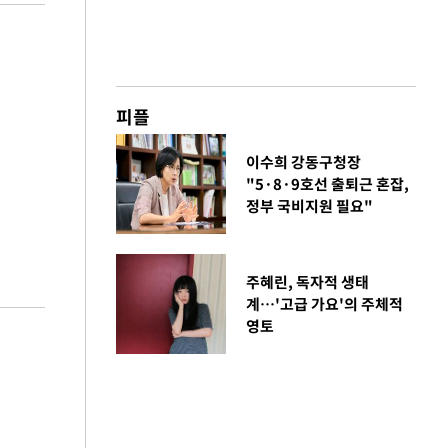
피플
이수희 강동구청장
"5·8·9호선 출퇴근 혼잡,
정부 국비지원 필요"
주혜린, 독자적 생태
계…'고급 가요'의 주체적
영토