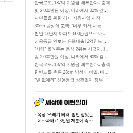
옥상 '쓰레기 테러' 범인 잡았는
데…과태료 3만원 처분에 숙박업
주 허탈