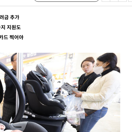
 격파
다"
려금 추가
수수색(종
까지 지원도
4%↑
카드 찍어야
침 준수"
수수색
 강화"
황'