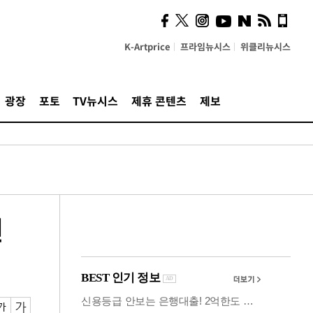
의견, 국토부·LH에 충실히
전달할 것"
K-Artprice
프라임뉴시스
위클리뉴시스
광장
포토
TV뉴시스
제휴 콘텐츠
제보
원