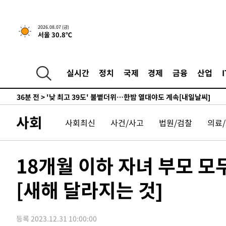
-16554초 전 >
축구협회, 15년 전 심판 성 접대 파문에 "현재는 내부 지
-15239초 전 >
경찰, '홍명보는 2순위' 결론냈던 스포츠윤리센터도 압
2026.08.07 (금)
서울 30.8℃
-835초 전 >
[속보]합참 "北 발사체는 단거리탄도미사일…감시·경계태세
-583초 전 >
日방위성, 北이 동해로 쏜 발사체는 탄도미사일 가능성
16분 전 >
[속보] SKT, 에이닷 서비스 장애 발생…"원인 파악 중"
실시간
정치
국제
경제
금융
산업
26분 전 >
[속보]합참 "북, 동해상으로 미상 발사체 발사"
36분 전 >
'낮 최고 39도' 불볕더위…한밤 열대야도 계속[내일날씨]
37분 전 >
[속보]7~9일 프로야구 3연전도 폭염 취소…11일 재개
사회
사회최신
사건/사고
법원/검찰
의료
42분 전 >
"韓 외환시장 개입 관측 배경엔 美의 대한국 무역적자 있어"
45분 전 >
'월드컵 탈락 후폭풍' 축구협회…초유의 압수수색에 '충격·당
48분 전 >
서울 낮 37.9도, 올여름 최고치 경신…영등포 순간 '40도'
18개월 이하 자녀 부모 모
55분 전 >
[속보]종합특검, 대검 추가 압수수색…내란 중요임무종사 혐의
[새해 달라지는 것]
2시간 전 >
[속보]코스닥, 800p 회복…0.26% 오른 801.67 마감
2시간 전 >
[속보]코스피, 301.88포인트(4.58%) 내린 6296.38 마감
2시간 전 >
[속보]원·달러 환율, 0.7원 내린 1423.8원 마감
등록 2023.12.31 10:00:00
2시간 전 >
"여기 떨어졌다"…다누리, 스페이스X 로켓 달 충돌 흔적 포착