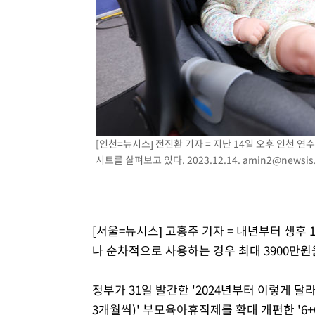
2시간 전 >
[속보]코스닥, 800p 회복…0.26% 오른 801.67 마감
2시간 전 >
[속보]코스피, 301.88포인트(4.58%) 내린 6296.38 마감
2시간 전 >
[속보]원·달러 환율, 0.7원 내린 1423.8원 마감
2시간 전 >
"여기 떨어졌다"…다누리, 스페이스X 로켓 달 충돌 흔적 포착
3시간 전 >
손흥민, 5경기 연속골 실패…LAFC는 승부차기 끝 과달라하라
5시간 전 >
내일까지 39도 '펄펄'…기상청 "태풍 지나며 폭염 잠시 꺾인
[인천=뉴시스] 전진환 기자 = 지난 14일 오후 인천
시트를 살펴보고 있다. 2023.12.14.
amin2@newsis
[서울=뉴시스] 고홍주 기자 = 내년부터 생후
나 순차적으로 사용하는 경우 최대 3900만원
정부가 31일 발간한 '2024년부터 이렇게 달
3개월씩)' 부모육아휴직제를 확대 개편한 '6+