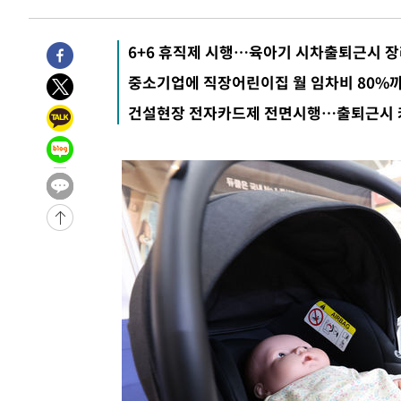
3시간 전 >
손흥민, 5경기 연속골 실패…LAFC는 승부차기 끝 과달라하라
5시간 전 >
내일까지 39도 '펄펄'…기상청 "태풍 지나며 폭염 잠시 꺾인
6+6 휴직제 시행…육아기 시차출퇴근시 장
-18345초 전 >
'월드컵 탈락 후폭풍' 축구협회…11시간 걸린 초유의 압
중소기업에 직장어린이집 월 임차비 80%
합)
-17781초 전 >
[속보] 뉴욕증시, 혼조 출발…나스닥 0.3%↓, 다우 0.1
건설현장 전자카드제 전면시행…출퇴근시 
-16574초 전 >
축구협회, 15년 전 심판 성 접대 파문에 "현재는 내부 지
-15259초 전 >
경찰, '홍명보는 2순위' 결론냈던 스포츠윤리센터도 압
-855초 전 >
[속보]합참 "北 발사체는 단거리탄도미사일…감시·경계태세
-603초 전 >
日방위성, 北이 동해로 쏜 발사체는 탄도미사일 가능성
16분 전 >
[속보] SKT, 에이닷 서비스 장애 발생…"원인 파악 중"
26분 전 >
[속보]합참 "북, 동해상으로 미상 발사체 발사"
36분 전 >
'낮 최고 39도' 불볕더위…한밤 열대야도 계속[내일날씨]
36분 전 >
[속보]7~9일 프로야구 3연전도 폭염 취소…11일 재개
42분 전 >
"韓 외환시장 개입 관측 배경엔 美의 대한국 무역적자 있어"
45분 전 >
'월드컵 탈락 후폭풍' 축구협회…초유의 압수수색에 '충격·당
47분 전 >
서울 낮 37.9도, 올여름 최고치 경신…영등포 순간 '40도'
55분 전 >
[속보]종합특검, 대검 추가 압수수색…내란 중요임무종사 혐의