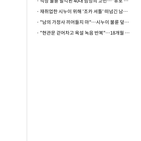
· 직장 불륜 발각된 40대 남성의 고민…"유포 동료 명예훼손·협박죄 고소 가능할까"
· 재취업한 시누이 위해 '조카 셔틀' 떠넘긴 남편…아내 "난 못한다"
· "남의 가정사 끼어들지 마"…시누이 불륜 덮으려는 남편에 억울한 아내
· "현관문 걷어차고 욕설 녹음 반복"…18개월 아기 키우는 집 뒤흔든 '앞집의 비극'