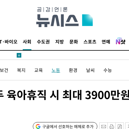
침 준수"
수수색
 강화"
IT·바이오
사회
수도권
지방
문화
스포츠
연예
/보건
복지
교육
노동
환경
날씨
수능
황'
두 육아휴직 시 최대 3900만
구글에서 선호하는 매체로 추가