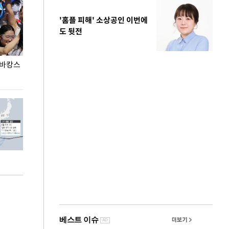
'홈플 피해' 소상공인 이번에
도 뒷전
 바캉스
용산어린이정원 앞 즐비한 근조화환, 왜?
이번주 국회에는 