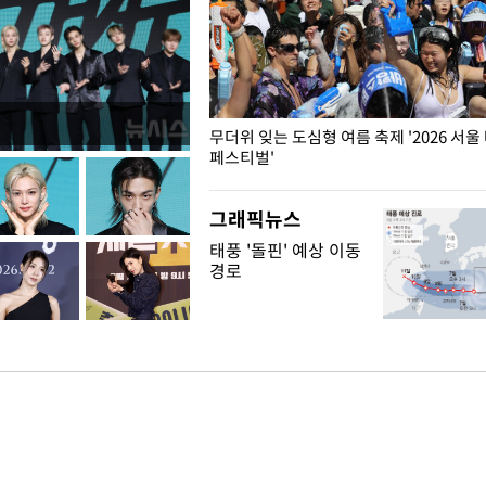
무더위 잊는 도심형 여름 축제 '2026 서울
페스티벌'
그래픽뉴스
태풍 '돌핀' 예상 이동
경로