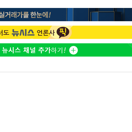
"창 3개 띄워도 답답함 없
1
네"…'폴드8 울트라', 일
써보니
오세훈 "용산공원 아파트,
2
학 뒤집는 것"
김도영·곽빈·안현민…오
3
집은 차기 메이저리거
'폭염 휴식기' 프로야구 1
4
식 병행…"야외 훈련 해도
휴머노이드부터 AI공장
5
M.AX 성과
'리센느 논란' 김선태, 
6
장 "다시 돌아올 생각?"
폭염에 장바구니 물가 들썩
7
수는 고온[폭염 속 경제는