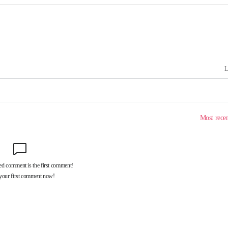
내일날씨]
 원해 아
보
견
계속[다음
겠다"
겨드려 죄