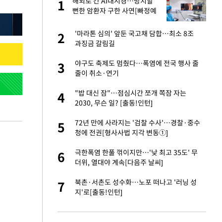
해외로 간 AI내시경…방치할
1
1
주일
뻔한 암환자 구한 사연[빠정예
진]
 노무현·문재인 철
'마라톤 심의' 앞둔 국고채 담합…최소 8조
2
2
과징금 갈림길
승환·니퍼트가 콕
야구도 축제도 멈췄다…폭염에 전국 행사 줄
3
3
줄이 취소·연기
0개 구단, 훈련·휴
"밥 대신 잠"…점심시간 쪼개 쪽잠 자는
4
4
 안전 최우선"
2030, 무슨 일? [출동!인턴]
까지…제조업 바꾸는
72년 만에 사라지는 '검찰 수사'…경찰·중수
5
5
청에 전권[형사사법 지각 변동①]
초췌한 근황…충주시
극한폭염 한풀 꺾이지만…'낮 최고 35도' 무
6
6
더위, 열대야 계속[다음주 날씨]
…품목별 희비, 변
북촌·서촌도 성수화…노포 떠나고 '러닝 성
7
7
①]
지'로[출동!인턴]