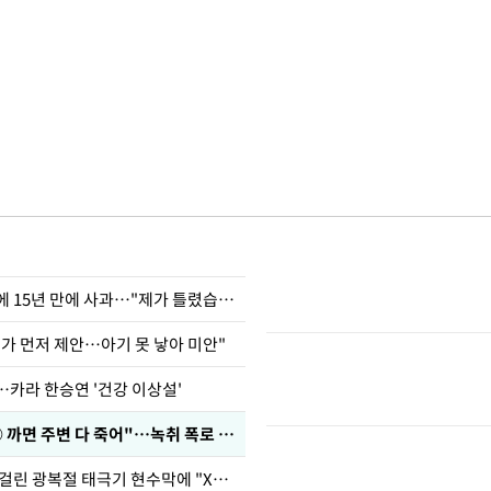
표창원, 남규리에 15년 만에 사과…"제가 틀렸습니다"
내가 먼저 제안…아기 못 낳아 미안"
…카라 한승연 '건강 이상설'
차가원 "○○○ 까면 주변 다 죽어"…녹취 폭로 파장
김희철, 거꾸로 걸린 광복절 태극기 현수막에 "X돌았네"