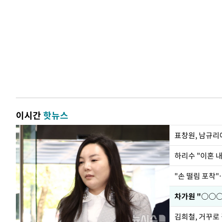
이시간
핫뉴스
하리수 "이혼 
"손 떨림 포착"