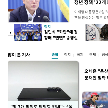
청년 정책 '22개
이재명 대통령은 8일 
혼을 망설이는 일은 결
하는 제도가 있을 경우
정치
다. 이 대통령은 이날 
 사업
김민석 "화합"에 정
로 찾은 결혼 페널티 2
청래 "뻔뻔" 송영길
이 대통령은 "결혼으로 
은 연임 직격
많이 본 기사
종합
정치
국제
경제
금
오세훈 "용산
문재인 철학 
"창 3개 띄워도 답답함 없네"…'폴