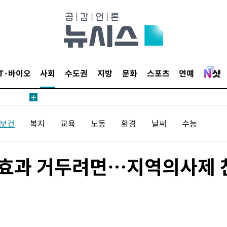
내일날씨]
 원해 아
IT·바이오
사회
수도권
지방
문화
스포츠
연예
보
/보건
복지
교육
노동
환경
날씨
수능
견
 효과 거두려면…지역의사제 
계속[다음
겠다"
겨드려 죄