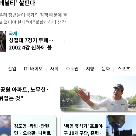
 페널티' 살핀다
"우리 청년들이 국가의 정책 때문에 결
코 없어야 한다"며 "불합리하다 생각
 편하게 말씀해주시면 좋겠다"고 했
국제
경제
오후 X(옛 트위터)에 '청년들의 목소리
성접대 7경기 무패…
세계식량가격 다
2개' 자료를 공유하며 이같이 적었다.
2002 4강 신화에 불
상승…곡물·설탕 
인해 겪을 수 있는 제도
똥
썩'
융
산업
IT·바이오
사회
수도권
지방
문화
스포츠
공원 아파트, 노무현·
뒤집는 것"
김도영·곽빈·안현
'폭염 휴식기' 프로야
민…오승환·니퍼트
구 10개 구단, 훈련·