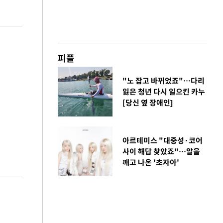
피플
"노 잡고 바뀌었죠"…다리
잃은 청년 다시 일으킨 카누
[당신 옆 장애인]
아르테미스 "대중성·코어
사이 해답 찾았죠"…알을
깨고 나온 '초자아'