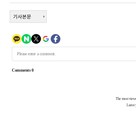
3시간 전 >
[속보]뉴욕증시 상승 마감…S&P 0.6% 나스닥 1.3%↑
-29612초 전 >
기사본문
낮 최고 35도 '무더위'…동해안 시간당 30㎜ '강한 비'[
-28882초 전 >
[속보]이강인 "감독님이 원하는 마음 느꼈고, 많은 트로피
틀레티코 이적"
-28664초 전 >
수도권 40도 육박 '펄펄'…동해안 일부 지역엔 호의주의
-27633초 전 >
온열질환 사망자 3명 늘어…누적 환자 3000명 돌파
-21578초 전 >
강릉에 시간당 81.4㎜ 물폭탄…도로 잠기고 담벼락 붕괴
-17685초 전 >
백운산서 80년근 천종산삼 9뿌리 발견…감정가 1.3억원
-15395초 전 >
선재도서 해루질 나섰다 실종 60대, 닷새 만에 숨진 채 발
-12929초 전 >
남자 농구, 나고야 아시안게임서 '홈팀' 일본과 한일전
-12305초 전 >
여수 오동도 해상서 모터보트 전복…1명 사망·1명 실종
-8532초 전 >
극한폭염 한풀 꺾이지만…'낮 최고 35도' 무더위, 열대야 
주 날씨]
-5550초 전 >
축구협회 "압수수색·성접대 논란 사과…쇄신의 기회로 삼
-4067초 전 >
[속보]'압수수색·성접대 논란' 축구협회 "실망과 걱정 안
송"
2시간 전 >
'최고 37도' 폭염 지속…강원동해안 최대 150㎜ 비
3시간 전 >
[속보]뉴욕증시 상승 마감…S&P 0.6% 나스닥 1.3%↑