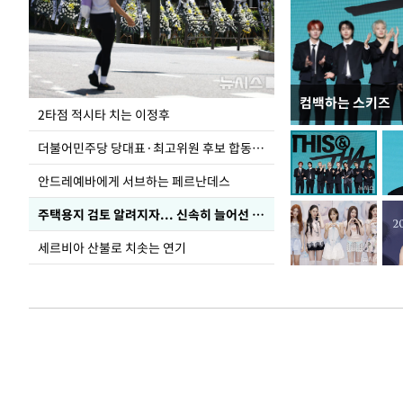
컴백하는 스키즈
청와대 일주일
2타점 적시타 치는 이정후
더불어민주당 당대표·최고위원 후보 합동연설회
안드레예바에게 서브하는 페르난데스
주택용지 검토 알려지자... 신속히 늘어선 '근조화환'
세르비아 산불로 치솟는 연기