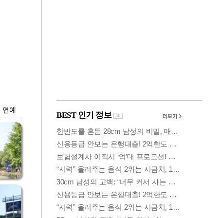
금융
시
코스닥 살아나자
'들
ETF 날았다…수익률
상위권 휩쓸어
연예