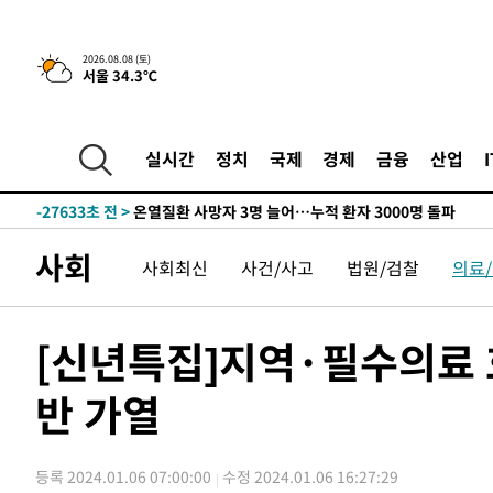
2026.08.08 (토)
서울 34.3℃
3시간 전 >
[속보]뉴욕증시 상승 마감…S&P 0.6% 나스닥 1.3%↑
-29612초 전 >
낮 최고 35도 '무더위'…동해안 시간당 30㎜ '강한 비'[
-28882초 전 >
[속보]이강인 "감독님이 원하는 마음 느꼈고, 많은 트로피
실시간
정치
국제
경제
금융
산업
틀레티코 이적"
-28664초 전 >
수도권 40도 육박 '펄펄'…동해안 일부 지역엔 호의주의
-27633초 전 >
온열질환 사망자 3명 늘어…누적 환자 3000명 돌파
-21578초 전 >
강릉에 시간당 81.4㎜ 물폭탄…도로 잠기고 담벼락 붕괴
사회
사회최신
사건/사고
법원/검찰
의료
-17685초 전 >
백운산서 80년근 천종산삼 9뿌리 발견…감정가 1.3억원
-15395초 전 >
선재도서 해루질 나섰다 실종 60대, 닷새 만에 숨진 채 발
-12929초 전 >
남자 농구, 나고야 아시안게임서 '홈팀' 일본과 한일전
[신년특집]지역·필수의료
-12305초 전 >
여수 오동도 해상서 모터보트 전복…1명 사망·1명 실종
반 가열
-8532초 전 >
극한폭염 한풀 꺾이지만…'낮 최고 35도' 무더위, 열대야 
주 날씨]
-5550초 전 >
축구협회 "압수수색·성접대 논란 사과…쇄신의 기회로 삼
-4067초 전 >
[속보]'압수수색·성접대 논란' 축구협회 "실망과 걱정 안
등록 2024.01.06 07:00:00
수정 2024.01.06 16:27:29
송"
2시간 전 >
'최고 37도' 폭염 지속…강원동해안 최대 150㎜ 비