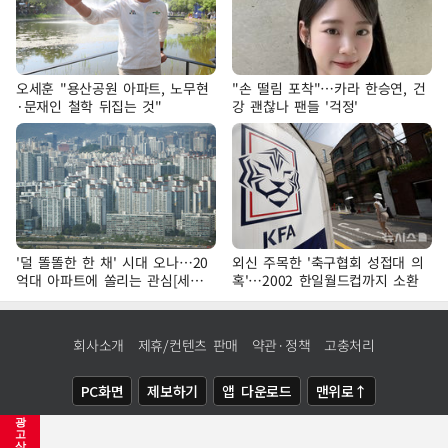
오세훈 "용산공원 아파트, 노무현
"손 떨림 포착"…카라 한승연, 건
·문재인 철학 뒤집는 것"
강 괜찮나 팬들 '걱정'
'덜 똘똘한 한 채' 시대 오나…20
외신 주목한 '축구협회 성접대 의
억대 아파트에 쏠리는 관심[세제
혹'…2002 한일월드컵까지 소환
개편, 그 이후②]
회사소개
제휴/컨텐츠 판매
약관·정책
고충처리
PC화면
제보하기
앱 다운로드
맨위로↑
광
COPYRIGHTⓒ
NEWSIS
ALL RIGHTS RESERVED.
고
삭