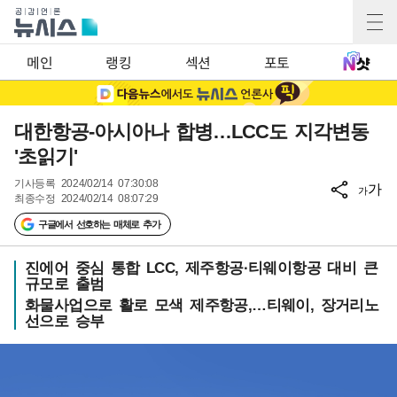
메인
랭킹
섹션
포토
대한항공-아시아나 합병…LCC도 지각변동
'초읽기'
기사등록
2024/02/14 07:30:08
가
가
최종수정
2024/02/14 08:07:29
구글에서 선호하는 매체로 추가
진에어 중심 통합 LCC, 제주항공·티웨이항공 대비 큰
규모로 출범
화물사업으로 활로 모색 제주항공,…티웨이, 장거리노
선으로 승부