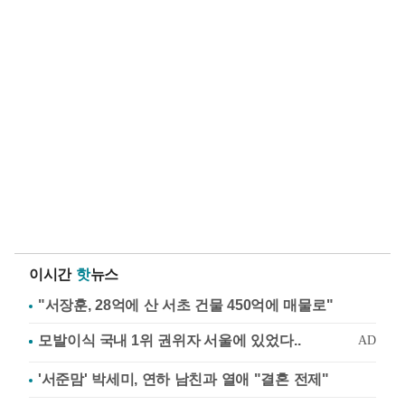
이시간
핫
뉴스
"서장훈, 28억에 산 서초 건물 450억에 매물로"
'서준맘' 박세미, 연하 남친과 열애 "결혼 전제"