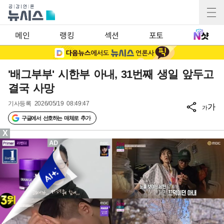
메인
랭킹
섹션
포토
'배그부부' 시한부 아내, 31번째 생일 앞두고
결국 사망
기사등록
2026/05/19 08:49:47
가
가
구글에서 선호하는 매체로 추가
X