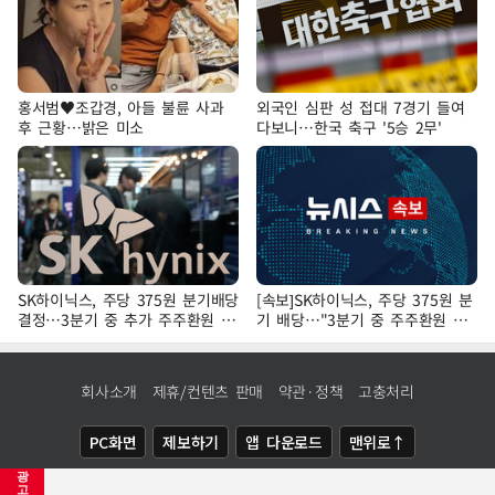
홍서범♥조갑경, 아들 불륜 사과
외국인 심판 성 접대 7경기 들여
후 근황…밝은 미소
다보니…한국 축구 '5승 2무'
SK하이닉스, 주당 375원 분기배당
[속보]SK하이닉스, 주당 375원 분
결정…3분기 중 추가 주주환원 발
기 배당…"3분기 중 주주환원 방
표
안 확정"
회사소개
제휴/컨텐츠 판매
약관·정책
고충처리
PC화면
제보하기
앱 다운로드
맨위로↑
광
COPYRIGHTⓒ
NEWSIS
ALL RIGHTS RESERVED.
고