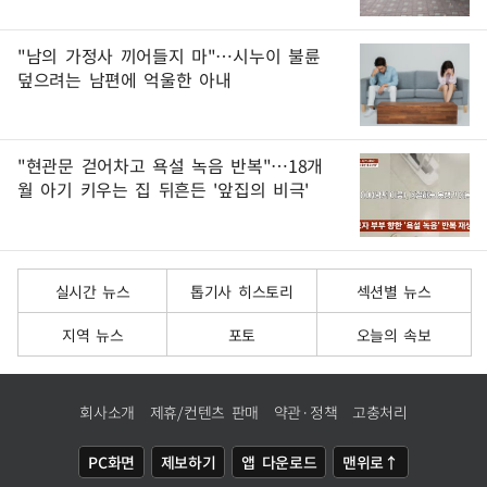
"남의 가정사 끼어들지 마"…시누이 불륜
덮으려는 남편에 억울한 아내
"현관문 걷어차고 욕설 녹음 반복"…18개
월 아기 키우는 집 뒤흔든 '앞집의 비극'
실시간 뉴스
톱기사 히스토리
섹션별 뉴스
지역 뉴스
포토
오늘의 속보
회사소개
제휴/컨텐츠 판매
약관·정책
고충처리
PC화면
제보하기
앱 다운로드
맨위로↑