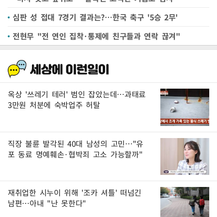
심판 성 접대 7경기 결과는?…한국 축구 '5승 2무'
전현무 "전 연인 집착·통제에 친구들과 연락 끊겨"
옥상 '쓰레기 테러' 범인 잡았는데…과태료
3만원 처분에 숙박업주 허탈
직장 불륜 발각된 40대 남성의 고민…"유
포 동료 명예훼손·협박죄 고소 가능할까"
재취업한 시누이 위해 '조카 셔틀' 떠넘긴
남편…아내 "난 못한다"