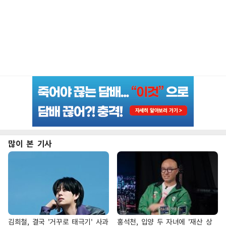
많이 본 기사
김희철, 결국 '거꾸로 태극기' 사과
홍석천, 입양 두 자녀에 '재산 상