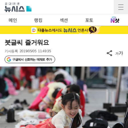
메인
랭킹
섹션
포토
붓글씨 즐거워요
기사등록
2019/05/05 11:49:35
가
가
구글에서 선호하는 매체로 추가