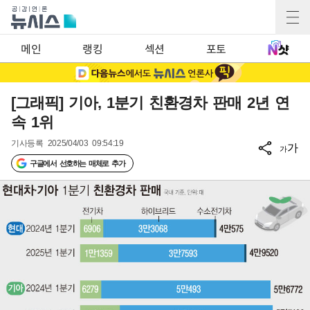
메인
랭킹
섹션
포토
[그래픽] 기아, 1분기 친환경차 판매 2년 연
속 1위
기사등록
2025/04/03 09:54:19
가
가
구글에서 선호하는 매체로 추가