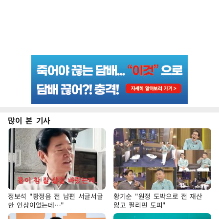
많이 본 기사
정보석 "황정음 전 남편 서글서글
황기순 "원정 도박으로 전 재산
한 인상이었는데…"
잃고 필리핀 도피"