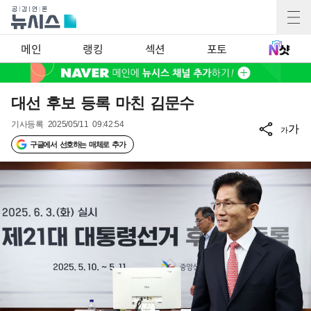
메인
랭킹
섹션
포토
대선 후보 등록 마친 김문수
기사등록
2025/05/11 09:42:54
가
가
구글에서 선호하는 매체로 추가