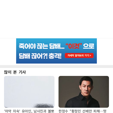
많이 본 기사
'마약 자숙' 유아인, 남사친과 볼뽀
한정수 "황정민 선배만 피해…떳