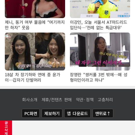
제니, 동거 여부 물음에 "여기까지
이강인, 오늘 서울서 AT마드리드
만 하자" 웃음
입단식…'전례 없는 특급대우'
18살 차 장기하와 연애 중 윤가
장영란 "쌍커풀 3번 밖에…왜 성
이…갑자기 단발머리
형미인이라고 하냐"
회사소개
제휴/컨텐츠 판매
약관·정책
고충처리
PC화면
제보하기
앱 다운로드
맨위로↑
광
COPYRIGHTⓒ
NEWSIS
ALL RIGHTS RESERVED.
고
삭
제