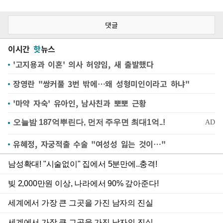
댓글
이시간
핫
뉴스
'고지용과 이혼' 의사 허양임, 새 출발했다
장영란 "쌍커풀 3번 밖에…왜 성형미인이라고 하냐"
'마약 자숙' 유아인, 남사친과 뽀뽀 근황
유혜정, 자궁적출 수술 "여성성 잃는 것이…"