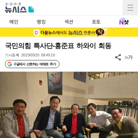
메인
랭킹
섹션
포토
국민의힘 특사단-홍준표 하와이 회동
기사등록
2025/05/20 08:49:10
가
가
구글에서 선호하는 매체로 추가