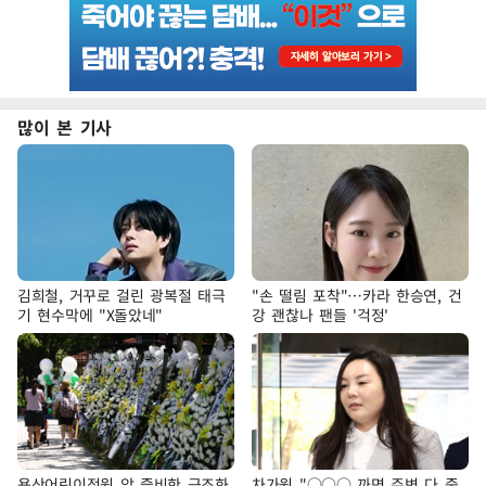
많이 본 기사
김희철, 거꾸로 걸린 광복절 태극
"손 떨림 포착"…카라 한승연, 건
기 현수막에 "X돌았네"
강 괜찮나 팬들 '걱정'
용산어린이정원 앞 즐비한 근조화
차가원 "○○○ 까면 주변 다 죽