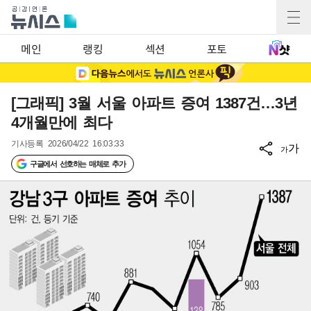
메인
랭킹
섹션
포토
[그래픽] 3월 서울 아파트 증여 1387건…3년
4개월만에 최다
기사등록
2026/04/22 16:03:33
가
가
구글에서 선호하는 매체로 추가