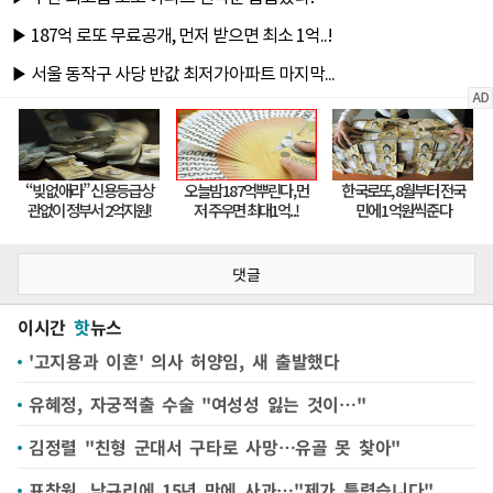
댓글
이시간
핫
뉴스
'고지용과 이혼' 의사 허양임, 새 출발했다
유혜정, 자궁적출 수술 "여성성 잃는 것이…"
김정렬 "친형 군대서 구타로 사망…유골 못 찾아"
표창원, 남규리에 15년 만에 사과…"제가 틀렸습니다"