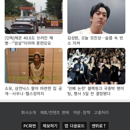
[단독]체온 40.6도 쓰러진 해
김성원, 오늘 모친상…슬픔 속 빈
병…"엄살"이라며 훈련강요
소 지켜
소유, 삼전닉스 팔아 마련한 집 공
'민폐 논란' 블랙핑크 국중박 팬미
개…사우나·헬스장까지
팅, 행사 5일 전 결정됐다
회사소개
제휴/컨텐츠 판매
약관·정책
고충처리
PC화면
제보하기
앱 다운로드
맨위로↑