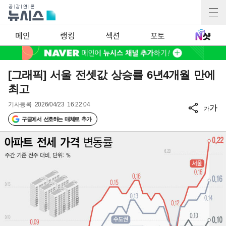
메인
랭킹
섹션
포토
[그래픽] 서울 전셋값 상승률 6년4개월 만에
최고
기사등록
2026/04/23 16:22:04
가
가
구글에서 선호하는 매체로 추가