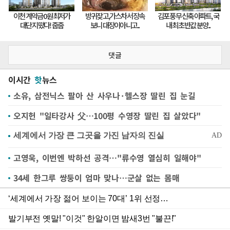
댓글
이시간
핫
뉴스
소유, 삼전닉스 팔아 산 사우나·헬스장 딸린 집 눈길
오지헌 "일타강사 父…100평 수영장 딸린 집 살았다"
고영욱, 이번엔 박하선 공격…"류수영 열심히 일해야"
34세 한그루 쌍둥이 엄마 맞나…군살 없는 몸매