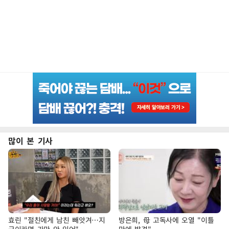
많이 본 기사
효린 "절친에게 남친 빼앗겨…지
방은희, 母 고독사에 오열 "이틀
금이라면 가만 안 있어"
만에 발견"